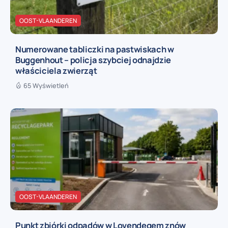
OOST-VLAANDEREN
Numerowane tabliczki na pastwiskach w
Buggenhout – policja szybciej odnajdzie
właściciela zwierząt
65 Wyświetleń
OOST-VLAANDEREN
Punkt zbiórki odpadów w Lovendegem znów