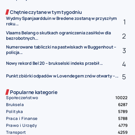
Chętnie czytane w tym tygodniu
Wydmy Spanjaardduin w Bredene zostaną w przyszłym
roku...
Vlaams Belang o skutkach ograniczenia zasiłków dla
bezrobotnych...
Numerowane tabliczki na pastwiskach w Buggenhout –
policja...
Nowy rekord Bel 20 – brukselski indeks przebił...
Punkt zbiórki odpadów w Lovendegem znów otwarty –...
Popularne kategorie
Społeczeństwo
10022
Bruksela
6287
Polityka
5789
Praca i Finanse
5788
Prawo i Urzędy
4779
Transport
4259