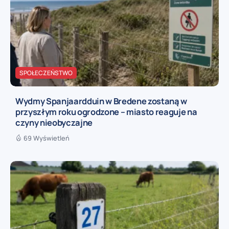
SPOŁECZEŃSTWO
Wydmy Spanjaardduin w Bredene zostaną w
przyszłym roku ogrodzone – miasto reaguje na
czyny nieobyczajne
69 Wyświetleń