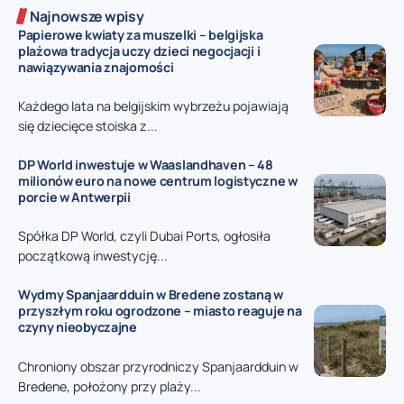
Najnowsze wpisy
Papierowe kwiaty za muszelki – belgijska
plażowa tradycja uczy dzieci negocjacji i
nawiązywania znajomości
Każdego lata na belgijskim wybrzeżu pojawiają
się dziecięce stoiska z...
DP World inwestuje w Waaslandhaven – 48
milionów euro na nowe centrum logistyczne w
porcie w Antwerpii
Spółka DP World, czyli Dubai Ports, ogłosiła
początkową inwestycję...
Wydmy Spanjaardduin w Bredene zostaną w
przyszłym roku ogrodzone – miasto reaguje na
czyny nieobyczajne
Chroniony obszar przyrodniczy Spanjaardduin w
Bredene, położony przy plaży...