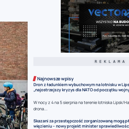
R E K L A M A
Najnowsze wpisy
Dron z ładunkiem wybuchowym na lotnisku w Lips
„najostrzejszy kryzys dla NATO od początku wojny
W nocy z 4 na 5 sierpnia na terenie lotniska Lipsk/H
drona...
Skazani za przestępczość zorganizowaną mogą pł
więzieniu – nowy projekt minister sprawiedliwośc