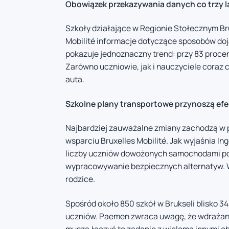
Obowiązek przekazywania danych co trzy l
Szkoły działające w Regionie Stołecznym Bru
Mobilité informacje dotyczące sposobów doj
pokazuje jednoznaczny trend: przy 83 proc
Zarówno uczniowie, jak i nauczyciele coraz c
auta.
Szkolne plany transportowe przynoszą efe
Najbardziej zauważalne zmiany zachodzą w p
wsparciu Bruxelles Mobilité. Jak wyjaśnia In
liczby uczniów dowożonych samochodami po
wypracowywanie bezpiecznych alternatyw. W
rodzice.
Spośród około 850 szkół w Brukseli blisko 34
uczniów. Paemen zwraca uwagę, że wdrażan
muszą łączyć to zadanie z wieloma innymi o