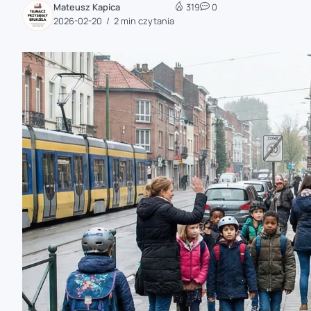
Mateusz Kapica
319
0
zaobserwuj nas
2026-02-20
2 min czytania
zaobserwuj nas
zaobserwuj nas
zaobserwuj nas