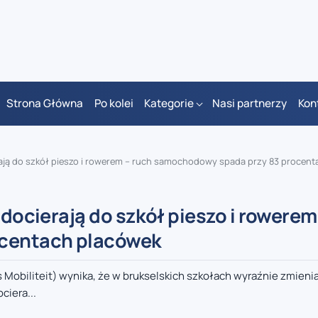
Strona Główna
Po kolei
Kategorie
Nasi partnerzy
Kon
ierają do szkół pieszo i rowerem – ruch samochodowy spada przy 83 procen
 docierają do szkół pieszo i rowerem
centach placówek
 Mobiliteit) wynika, że w brukselskich szkołach wyraźnie zmienia
ciera...