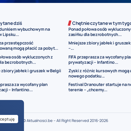
ytane dziś
Chętnie czytane w tym tyg
adunkiem wybuchowym na
Ponad połowa osób wykluczony
w Lipsku...
zasiłku dla bezrobotnych...
za przestępczość
Mniejsze zbiory jabłek i gruszek
owaną mogą płacić za pobyt...
–...
ołowa osób wykluczonych z
FIFA przeprasza za wycofany pla
dla bezrobotnych...
prywatyzacji – Infantino...
 zbiory jabłek i gruszek w Belgii
Zyski z różnic kursowych mogą 
nowego podatku...
eprasza za wycofany plan
Festival Dranouter startuje na
cji – Infantino...
terenie – „chcemy...
ceptuję
© Aktualnosci.be – All Right Reserved 2016-2026