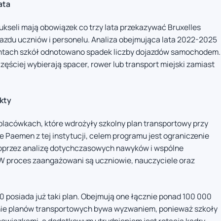
ata
kseli mają obowiązek co trzy lata przekazywać Bruxelles
azdu uczniów i personelu. Analiza obejmująca lata 2022-2025
entach szkół odnotowano spadek liczby dojazdów samochodem.
zęściej wybierają spacer, rower lub transport miejski zamiast
kty
lacówkach, które wdrożyły szkolny plan transportowy przy
ge Paemen z tej instytucji, celem programu jest ograniczenie
przez analizę dotychczasowych nawyków i wspólne
 proces zaangażowani są uczniowie, nauczyciele oraz
0 posiada już taki plan. Obejmują one łącznie ponad 100 000
ie planów transportowych bywa wyzwaniem, ponieważ szkoły
bowiązkami, a dodatkowym utrudnieniem jest rotacja kadry