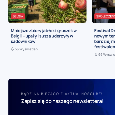
BELGIA
SPOŁECZEŃ
Mniejsze zbiory jabłek i gruszek w
Festival D
Belgii – upały i susza uderzyły w
nowym ter
sadowników
bardziej 
festiwale
56 Wyświetleń
66 Wyświe
BĄDŹ NA BIEŻĄCO Z AKTUALNOSCI.BE!
Zapisz się do naszego newslettera!