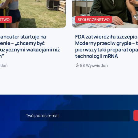
STWO
SPOŁECZEŃSTWO
ranouter startuje na
FDA zatwierdziła szczepi
enie – „chcemy być
Moderny przeciw grypie – 
muzycznymi wakacjami niż
pierwszy taki preparat opa
m”
technologii mRNA
tleń
88 Wyświetleń