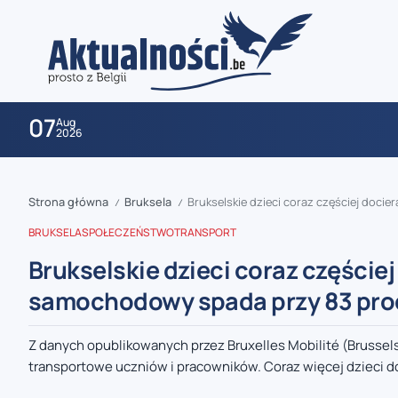
07
Aug
2026
Strona główna
Bruksela
Brukselskie dzieci coraz częściej doc
/
/
BRUKSELA
SPOŁECZEŃSTWO
TRANSPORT
Brukselskie dzieci coraz częściej
samochodowy spada przy 83 pro
zaobserwuj nas
Z danych opublikowanych przez Bruxelles Mobilité (Brussels
transportowe uczniów i pracowników. Coraz więcej dzieci do
zaobserwuj nas