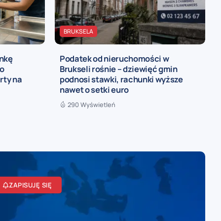
BRUKSELA
onkę
Podatek od nieruchomości w
to
Brukseli rośnie – dziewięć gmin
rty na
podnosi stawki, rachunki wyższe
nawet o setki euro
290 Wyświetleń
ZAPISUJĘ SIĘ