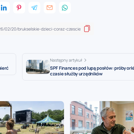
Następny artykuł
SPF Finances pod lupą posłów: próby ork
mierć
czasie służby urzędników