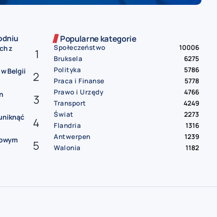
odniu
Popularne kategorie
Społeczeństwo
10006
ch z
Bruksela
6275
Polityka
5786
 w Belgii
Praca i Finanse
5778
Prawo i Urzędy
4766
n
Transport
4249
Świat
2273
uniknąć
Flandria
1316
Antwerpen
1239
 nowym
Walonia
1182