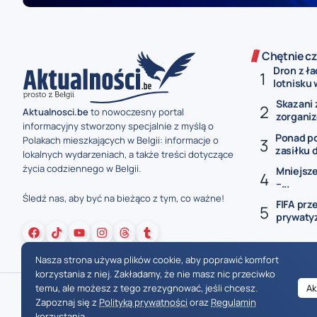
Chętnie cz
Dron z ł
lotnisku 
Skazani 
Aktualnosci.be
to nowoczesny portal
zorganiz
informacyjny stworzony specjalnie z myślą o
Ponad p
Polakach mieszkających w Belgii: informacje o
zasiłku 
lokalnych wydarzeniach, a także treści dotyczące
życia codziennego w Belgii.
Mniejsze
–...
Śledź nas, aby być na bieżąco z tym, co ważne!
FIFA prz
prywatyza
Nasza strona używa plików cookie, aby poprawić komfort
korzystania z niej. Zakładamy, że nie masz nic przeciwko
temu, ale możesz z tego zrezygnować, jeśli chcesz.
Ak
Zapoznaj się z
Polityką prywatności
oraz
Regulamin
korzystania
.