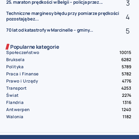
25. maraton prędkości w Belgii – policja przez...
Techniczne marginesy błędu przy pomiarze prędkości
pozostają bez...
70 lat od katastrofy w Marcinelle – gminy...
Popularne kategorie
Społeczeństwo
10015
Bruksela
6282
Polityka
5789
Praca i Finanse
5782
Prawo i Urzędy
4776
Transport
4253
Świat
2274
Flandria
1316
Antwerpen
1240
Walonia
1182