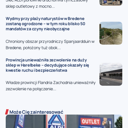
sklep outletowy z mocno...
Wydmy przy plaży naturystów w Bredene
zostaną ogrodzone – w tym roku blisko 50
mandatów za czyny nieobyczajne
Chroniony obszar przyrodniczy Spanjaardduin w
Bredene, położony tuż obok...
Prowincja unieważniła zezwolenie na duży
sklep w Harelbeke – decydujące okazały się
kwestie ruchu i bezpieczeństwa
Władze prowincji Flandria Zachodnia unieważniły
zezwolenie na połączenie...
Może Cię zainteresować