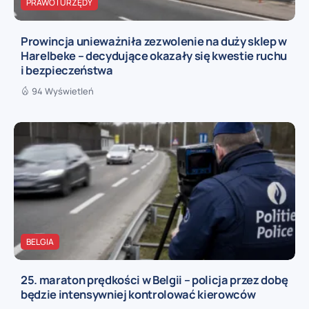
PRAWO I URZĘDY
Prowincja unieważniła zezwolenie na duży sklep w
Harelbeke – decydujące okazały się kwestie ruchu
i bezpieczeństwa
94 Wyświetleń
BELGIA
25. maraton prędkości w Belgii – policja przez dobę
będzie intensywniej kontrolować kierowców