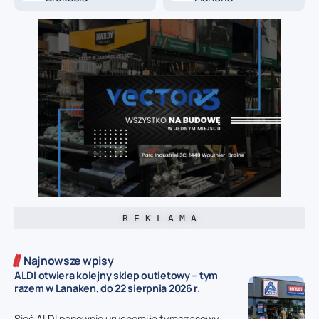
R E K L A M A
Najnowsze wpisy
ALDI otwiera kolejny sklep outletowy – tym
razem w Lanaken, do 22 sierpnia 2026 r.
Sieć ALDI ponownie uruchomiła tymczasowy