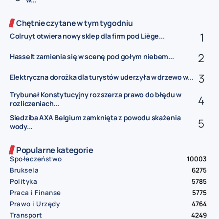
Chętnie czytane w tym tygodniu
Colruyt otwiera nowy sklep dla firm pod Liège...
Hasselt zamienia się w scenę pod gołym niebem...
Elektryczna dorożka dla turystów uderzyła w drzewo w...
Trybunał Konstytucyjny rozszerza prawo do błędu w
rozliczeniach...
Siedziba AXA Belgium zamknięta z powodu skażenia
wody...
Popularne kategorie
Społeczeństwo
10003
Bruksela
6275
Polityka
5785
Praca i Finanse
5775
Prawo i Urzędy
4764
Transport
4249