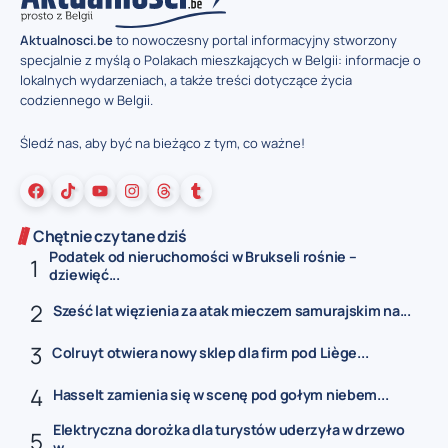
Aktualnosci.be
to nowoczesny portal informacyjny stworzony
specjalnie z myślą o Polakach mieszkających w Belgii: informacje o
lokalnych wydarzeniach, a także treści dotyczące życia
codziennego w Belgii.
Śledź nas, aby być na bieżąco z tym, co ważne!
Chętnie czytane dziś
Podatek od nieruchomości w Brukseli rośnie –
dziewięć...
Sześć lat więzienia za atak mieczem samurajskim na...
Colruyt otwiera nowy sklep dla firm pod Liège...
Hasselt zamienia się w scenę pod gołym niebem...
Elektryczna dorożka dla turystów uderzyła w drzewo
w...