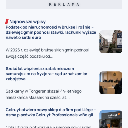
R E K L A M A
Najnowsze wpisy
Podatek od nieruchomości w Brukseli rośnie –
dziewięć gmin podnosi stawki, rachunki wyższe
nawet o setki euro
W 2026 r. dziewięć brukselskich gmin podnosi
swoją część podatku od...
Sześć lat więzienia za atak mieczem
samurajskim na fryzjera – sąd uznał zamiar
zabójstwa
Sąd karny w Tongeren skazał 44-letniego
mieszkańca Maaseik na sześć lat...
Colruyt otwiera nowy sklep dla firm pod Liège –
ósma placówka Colruyt Professionals w Belgii
Colruyt Group otworzyła 5 sierpnia nowy sklep