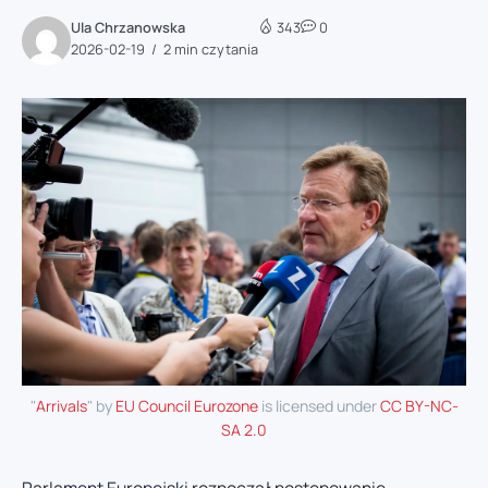
Ula Chrzanowska
343
0
2026-02-19
2 min czytania
"
Arrivals
" by
EU Council Eurozone
is licensed under
CC BY-NC-
SA 2.0