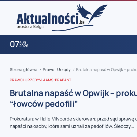
07
Aug
2026
Strona główna
Prawo i Urzędy
Brutalna napaść w Opwijk – prok
/
/
PRAWO I URZĘDY
VLAAMS-BRABANT
Brutalna napaść w Opwijk – prok
“łowców pedofili”
zaobserwuj nas
Prokuratura w Halle-Vilvoorde skierowała przed sąd sprawę 
napaści na osoby, które sami uznali za pedofilów. Śledczy...
zaobserwuj nas