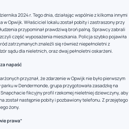
ernika 2024 r. Tego dnia, działając wspólnie z kilkoma innymi
w Opwijk. Właściciel lokalu został pobity i zastraszony przy
złudzenia przypominał prawdziwą broń palną. Sprawcy zabrali
iszczyli część wyposażenia mieszkania. Policja szybko pojawiła
Wśród zatrzymanych znaleźli się również niepełnoletni z
r sądu dla nieletnich, oraz dwaj pełnoletni oskarżeni.
sza napaść
arżonych przyznał, że zdarzenie w Opwijk nie było pierwszym
, w parku w Dendermonde, grupa przygotowała zasadzkę na
napchacie fikcyjny profil rzekomej nieletniej dziewczyny, aby
 został następnie pobity i pozbawiony telefonu. Z przejętego
jego żony.
wie prawa”