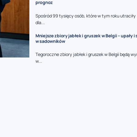
prognoz
Spośród 99 tysięcy osób, które w tym roku utraciły
dla...
Mniejsze zbiory jabłek i gruszek w Belgii – upały 
w sadowników
Tegoroczne zbiory jabłek i gruszek w Belgii będą wy
w...