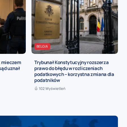
BELGIA
ak mieczem
Trybunał Konstytucyjny rozszerza
sąd uznał
prawo do błędu w rozliczeniach
podatkowych – korzystna zmiana dla
podatników
102 Wyświetleń