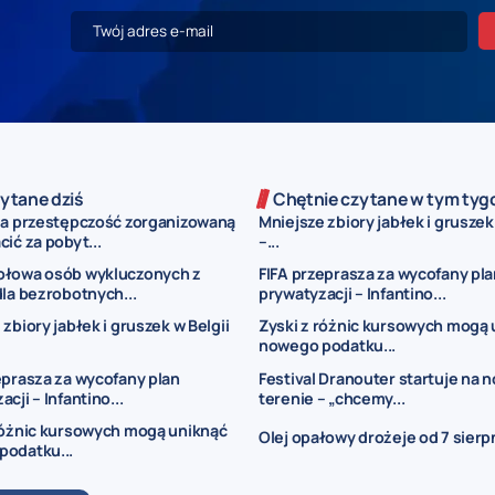
ytane dziś
Chętnie czytane w tym tyg
za przestępczość zorganizowaną
Mniejsze zbiory jabłek i gruszek
ić za pobyt...
–...
ołowa osób wykluczonych z
FIFA przeprasza za wycofany pla
dla bezrobotnych...
prywatyzacji – Infantino...
zbiory jabłek i gruszek w Belgii
Zyski z różnic kursowych mogą 
nowego podatku...
eprasza za wycofany plan
Festival Dranouter startuje na
cji – Infantino...
terenie – „chcemy...
różnic kursowych mogą uniknąć
Olej opałowy drożeje od 7 sierpni
podatku...