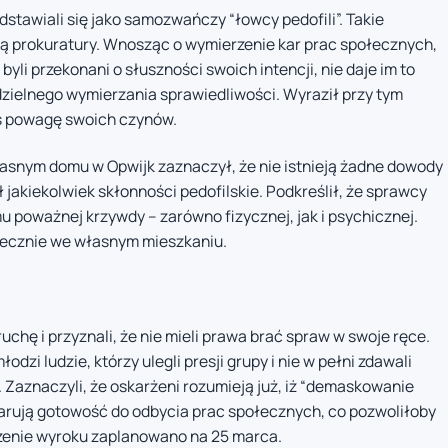
dstawiali się jako samozwańczy “łowcy pedofili”. Takie
ką prokuratury. Wnosząc o wymierzenie kar prac społecznych,
byli przekonani o słuszności swoich intencji, nie daje im to
ielnego wymierzania sprawiedliwości. Wyraził przy tym
iś powagę swoich czynów.
snym domu w Opwijk zaznaczył, że nie istnieją żadne dowody
ł jakiekolwiek skłonności pedofilskie. Podkreślił, że sprawcy
u poważnej krzywdy – zarówno fizycznej, jak i psychicznej.
piecznie we własnym mieszkaniu.
uchę i przyznali, że nie mieli prawa brać spraw w swoje ręce.
dzi ludzie, którzy ulegli presji grupy i nie w pełni zdawali
 Zaznaczyli, że oskarżeni rozumieją już, iż “demaskowanie
eklarują gotowość do odbycia prac społecznych, co pozwoliłoby
szenie wyroku zaplanowano na 25 marca.