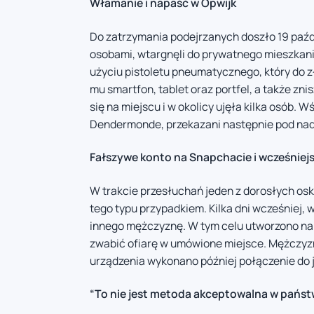
Włamanie i napaść w Opwijk
Do zatrzymania podejrzanych doszło 19 paździ
osobami, wtargnęli do prywatnego mieszkania 
użyciu pistoletu pneumatycznego, który do 
mu smartfon, tablet oraz portfel, a także zn
się na miejscu i w okolicy ujęła kilka osób. 
Dendermonde, przekazani następnie pod nadzó
Fałszywe konto na Snapchacie i wcześniej
W trakcie przesłuchań jeden z dorosłych osk
tego typu przypadkiem. Kilka dni wcześniej
innego mężczyznę. W tym celu utworzono na S
zwabić ofiarę w umówione miejsce. Mężczyzna
urządzenia wykonano później połączenie do 
“To nie jest metoda akceptowalna w państ