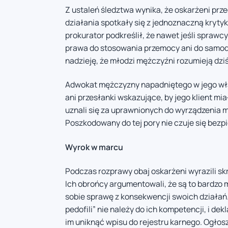
Z ustaleń śledztwa wynika, że oskarżeni prze
działania spotkały się z jednoznaczną kryty
prokurator podkreślił, że nawet jeśli sprawcy 
prawa do stosowania przemocy ani do samodz
nadzieję, że młodzi mężczyźni rozumieją dz
Adwokat mężczyzny napadniętego w jego wła
ani przesłanki wskazujące, by jego klient mia
uznali się za uprawnionych do wyrządzenia m
Poszkodowany do tej pory nie czuje się bez
Wyrok w marcu
Podczas rozprawy obaj oskarżeni wyrazili skr
Ich obrońcy argumentowali, że są to bardzo mło
sobie sprawę z konsekwencji swoich działań.
pedofili” nie należy do ich kompetencji, i d
im uniknąć wpisu do rejestru karnego. Ogło