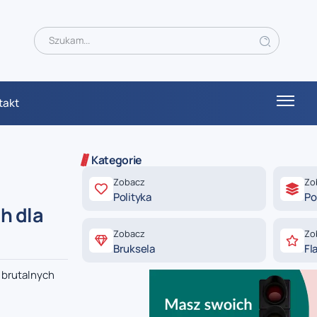
takt
Kategorie
Zobacz
Zo
Polityka
Po
h dla
Zobacz
Zo
Bruksela
Fl
 brutalnych