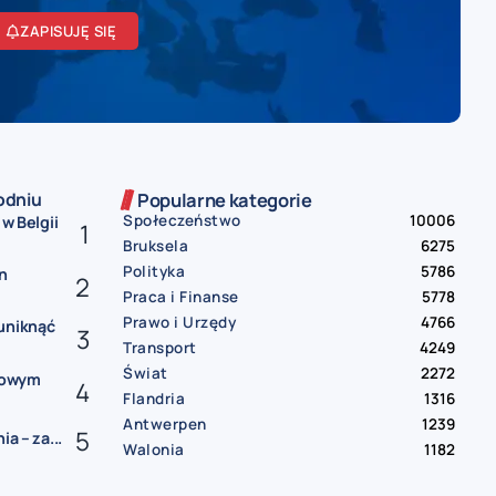
ZAPISUJĘ SIĘ
odniu
Popularne kategorie
Społeczeństwo
10006
 w Belgii
Bruksela
6275
Polityka
5786
n
Praca i Finanse
5778
Prawo i Urzędy
4766
uniknąć
Transport
4249
Świat
2272
 nowym
Flandria
1316
Antwerpen
1239
a – za...
Walonia
1182