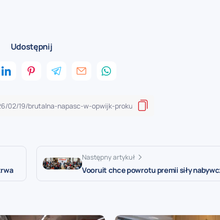
Udostępnij
Następny artykuł
Vooruit chce powrotu premii siły nabywc
trwa