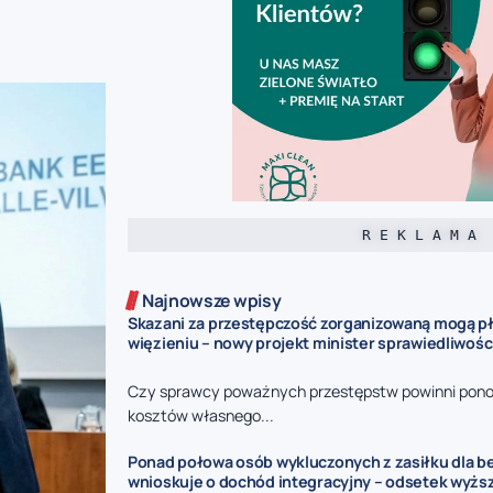
R E K L A M A
Najnowsze wpisy
Skazani za przestępczość zorganizowaną mogą pł
więzieniu – nowy projekt minister sprawiedliwośc
Czy sprawcy poważnych przestępstw powinni pono
kosztów własnego...
Ponad połowa osób wykluczonych z zasiłku dla 
wnioskuje o dochód integracyjny – odsetek wyżs