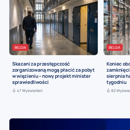
BELGIA
BELGIA
Skazani za przestępczość
Koniec ob
zorganizowaną mogą płacić za pobyt
zamknięcia
w więzieniu – nowy projekt minister
sierpnia h
sprawiedliwości
tygodniu
47 Wyświetleń
82 Wyświe