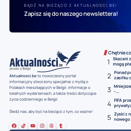
BĄDŹ NA BIEŻĄCO Z AKTUALNOSCI.BE!
Zapisz się do naszego newslettera!
Chętnie cz
Skazani 
mogą płac
Ponad p
Aktualnosci.be
to nowoczesny portal
zasiłku 
informacyjny stworzony specjalnie z myślą o
Mniejsze 
Polakach mieszkających w Belgii: informacje o
–...
lokalnych wydarzeniach, a także treści dotyczące
życia codziennego w Belgii.
FIFA prz
prywatyza
Śledź nas, aby być na bieżąco z tym, co ważne!
Zyski z 
nowego 