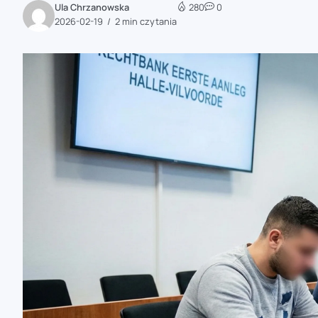
Ula Chrzanowska
280
0
zaobserwuj nas
2026-02-19
2 min czytania
zaobserwuj nas
zaobserwuj nas
zaobserwuj nas