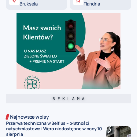
Bruksela
Flandria
R E K L A M A
Najnowsze wpisy
Przerwa techniczna w Belfius – płatności
natychmiastowe i Wero niedostępne w nocy 10
sierpnia