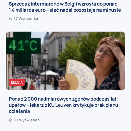
Sprzedaż Intermarché w Belgii wzrosła do ponad
1,4 miliarda euro – sieć nadal pozostaje na minusie
87 Wyświetleń
BELGIA
Ponad 2 000 nadmiarowych zgonów podczas fali
upałów – lekarz z KU Leuven krytykuje brak planu
działania
80 Wyświetleń