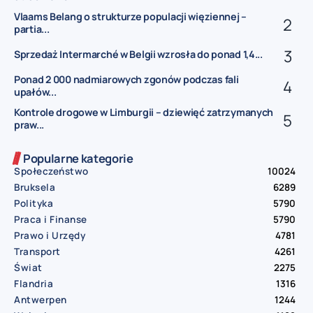
Vlaams Belang o strukturze populacji więziennej –
partia...
Sprzedaż Intermarché w Belgii wzrosła do ponad 1,4...
Ponad 2 000 nadmiarowych zgonów podczas fali
upałów...
Kontrole drogowe w Limburgii – dziewięć zatrzymanych
praw...
Popularne kategorie
Społeczeństwo
10024
Bruksela
6289
Polityka
5790
Praca i Finanse
5790
Prawo i Urzędy
4781
Transport
4261
Świat
2275
Flandria
1316
Antwerpen
1244