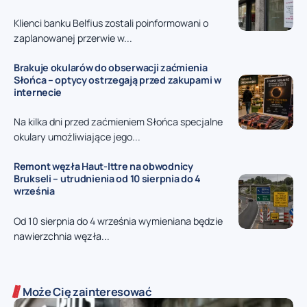
Klienci banku Belfius zostali poinformowani o
zaplanowanej przerwie w...
Brakuje okularów do obserwacji zaćmienia
Słońca – optycy ostrzegają przed zakupami w
internecie
Na kilka dni przed zaćmieniem Słońca specjalne
okulary umożliwiające jego...
Remont węzła Haut-Ittre na obwodnicy
Brukseli – utrudnienia od 10 sierpnia do 4
września
Od 10 sierpnia do 4 września wymieniana będzie
nawierzchnia węzła...
Może Cię zainteresować