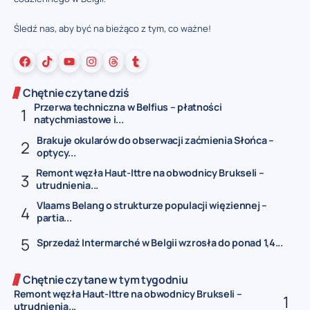
Śledź nas, aby być na bieżąco z tym, co ważne!
Chętnie czytane dziś
Przerwa techniczna w Belfius – płatności
natychmiastowe i...
Brakuje okularów do obserwacji zaćmienia Słońca –
optycy...
Remont węzła Haut-Ittre na obwodnicy Brukseli –
utrudnienia...
Vlaams Belang o strukturze populacji więziennej –
partia...
Sprzedaż Intermarché w Belgii wzrosła do ponad 1,4...
Chętnie czytane w tym tygodniu
Remont węzła Haut-Ittre na obwodnicy Brukseli –
utrudnienia...