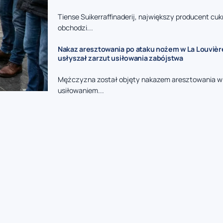
Tiense Suikerraffinaderij, największy producent cukr
obchodzi...
Nakaz aresztowania po ataku nożem w La Louvièr
usłyszał zarzut usiłowania zabójstwa
Mężczyzna został objęty nakazem aresztowania w
usiłowaniem...