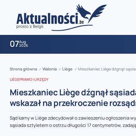
07
Aug
2026
Strona główna
Walonia
Liège
Mieszkaniec Liège dźgnął sąsia
/
/
/
LIÈGE
PRAWO I URZĘDY
Mieszkaniec Liège dźgnął sąsiada
wskazał na przekroczenie rozsą
zaobserwuj nas
Sąd karny w Liège zdecydował o zawieszeniu ogłoszenia wyro
sąsiada sztyletem o ostrzu długości 17 centymetrów, zadają
zaobserwuj nas