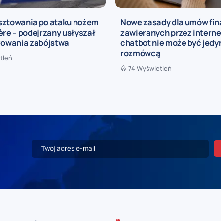
sztowania po ataku nożem
Nowe zasady dla umów fi
ère – podejrzany usłyszał
zawieranych przez interne
iłowania zabójstwa
chatbot nie może być jed
rozmówcą
tleń
74 Wyświetleń