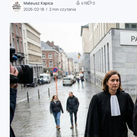
Mateusz Kapica
419
0
zaobserwuj nas
2026-02-18
2 min czytania
zaobserwuj nas
zaobserwuj nas
zaobserwuj nas