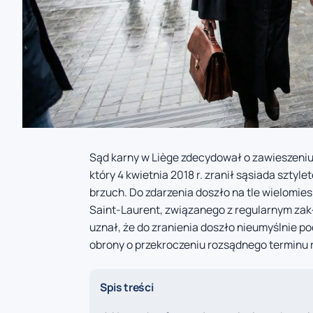
Sąd karny w Liège zdecydował o zawieszeni
który 4 kwietnia 2018 r. zranił sąsiada szty
brzuch. Do zdarzenia doszło na tle wielomies
Saint-Laurent, związanego z regularnym zak
uznał, że do zranienia doszło nieumyślnie p
obrony o przekroczeniu rozsądnego terminu 
Spis treści