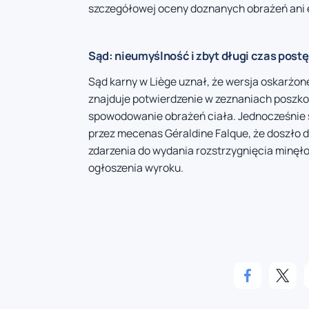
szczegółowej oceny doznanych obrażeń ani 
Sąd: nieumyślność i zbyt długi czas pos
Sąd karny w Liège uznał, że wersja oskarżon
znajduje potwierdzenie w zeznaniach poszk
spowodowanie obrażeń ciała. Jednocześnie s
przez mecenas Géraldine Falque, że doszło 
zdarzenia do wydania rozstrzygnięcia minęł
ogłoszenia wyroku.