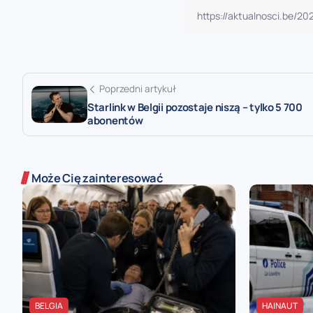
Poprzedni artykuł
Starlink w Belgii pozostaje niszą – tylko 5 700
abonentów
Może Cię zainteresować
BELGIA
HAINAUT