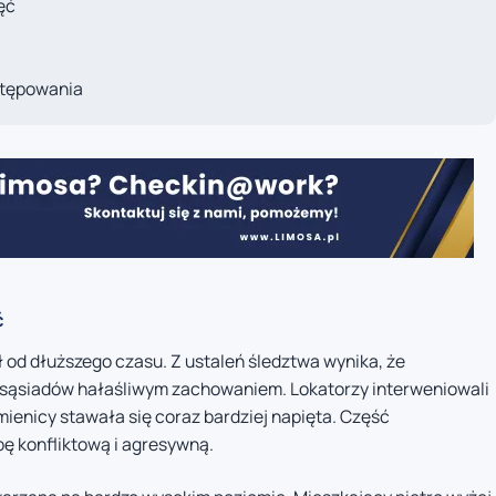
ęć
ostępowania
ć
od dłuższego czasu. Z ustaleń śledztwa wynika, że
 sąsiadów hałaśliwym zachowaniem. Lokatorzy interweniowali
mienicy stawała się coraz bardziej napięta. Część
ę konfliktową i agresywną.