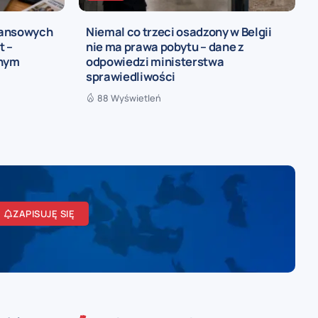
nansowych
Niemal co trzeci osadzony w Belgii
t –
nie ma prawa pobytu – dane z
ynym
odpowiedzi ministerstwa
sprawiedliwości
88 Wyświetleń
ZAPISUJĘ SIĘ