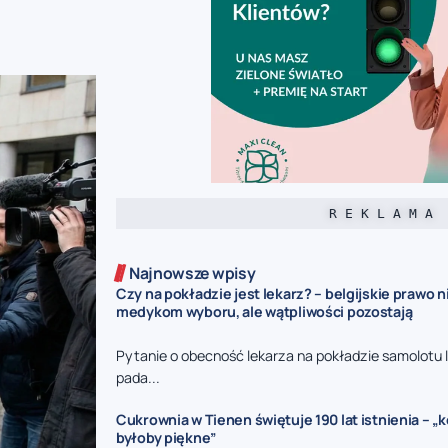
R E K L A M A
Najnowsze wpisy
Czy na pokładzie jest lekarz? – belgijskie prawo 
medykom wyboru, ale wątpliwości pozostają
Pytanie o obecność lekarza na pokładzie samolotu 
pada...
Cukrownia w Tienen świętuje 190 lat istnienia – „k
byłoby piękne”