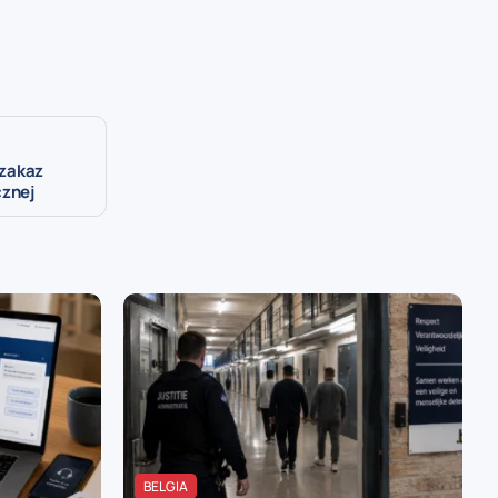
zakaz
cznej
BELGIA