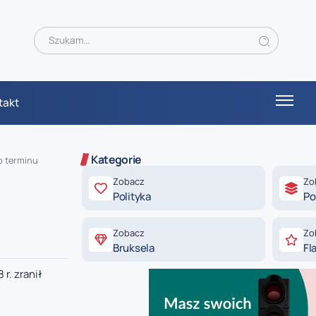
takt
Kategorie
o terminu
Zobacz
Zo
Polityka
Po
Zobacz
Zo
Bruksela
Fl
r. zranił