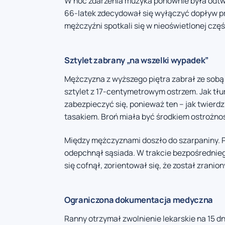
W noc zdarzenia muzyka ponownie była odtw
66-latek zdecydował się wyłączyć dopływ prąd
mężczyźni spotkali się w nieoświetlonej czę
Sztylet zabrany „na wszelki wypadek”
Mężczyzna z wyższego piętra zabrał ze sobą
sztylet z 17-centymetrowym ostrzem. Jak tłu
zabezpieczyć się, ponieważ ten – jak twierd
tasakiem. Broń miała być środkiem ostrożnoś
Między mężczyznami doszło do szarpaniny. P
odepchnął sąsiada. W trakcie bezpośrednieg
się cofnął, zorientował się, że został zran
Ograniczona dokumentacja medyczna
Ranny otrzymał zwolnienie lekarskie na 15 dn