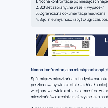
Nocna konfrontacja po miesiącach napi
Sztylet zabrany „na wszelki wypadek”
Ograniczona dokumentacja medyczna
Sąd: nieumyślność i zbyt długi czas p
Nocna konfrontacja po miesiącach napię
Spór między mieszkańcami budynku narastał 
poszkodowany wielokrotnie zakłócał spokój
w tej sprawie wielokrotnie, a atmosfera w ka
mieszkańców określała mężczyznę jako osob