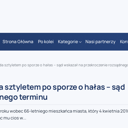
Strona Główna
Po kolei
Kategorie
Nasi partnerzy
Kon
da sztyletem po sporze o hałas – sąd wskazał na przekroczenie rozsądneg
 sztyletem po sporze o hałas – sąd
dnego terminu
ku wobec 66-letniego mieszkańca miasta, który 4 kwietnia 2018 
c mu cios w...