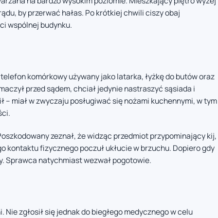
arzana na bardzo wysokim poziomie. Mieszkający piętro wyżej
u, by przerwać hałas. Po krótkiej chwili ciszy obaj
ści wspólnej budynku.
 telefon komórkowy używany jako latarka, łyżkę do butów oraz
maczył przed sądem, chciał jedynie nastraszyć sąsiada i
ził – miał w zwyczaju posługiwać się nożami kuchennymi, w tym
ci.
oszkodowany zeznał, że widząc przedmiot przypominający kij,
o kontaktu fizycznego poczuł ukłucie w brzuchu. Dopiero gdy
iony. Sprawca natychmiast wezwał pogotowie.
i. Nie zgłosił się jednak do biegłego medycznego w celu