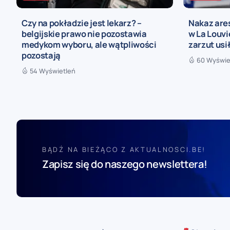
Czy na pokładzie jest lekarz? –
Nakaz are
belgijskie prawo nie pozostawia
w La Louvi
medykom wyboru, ale wątpliwości
zarzut us
pozostają
60 Wyświe
54 Wyświetleń
BĄDŹ NA BIEŻĄCO Z AKTUALNOSCI.BE!
Zapisz się do naszego newslettera!