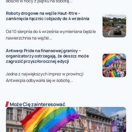
doszło w nocy z piątku na sobotę...
Roboty drogowe na węźle Haut-Ittre –
zamknięcia łącznic i objazdy do 4 września
Od 10 sierpnia do 4 września wymieniana będzie
nawierzchnia na węźle...
Antwerp Pride na finansowej granicy –
organizatorzy ostrzegają, że deszcz może
zagrozić przyszłorocznej edycji
Jedna z największych imprez w prowincji
Antwerpia odbywała się w sobotę...
Może Cię zainteresować