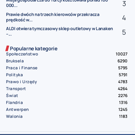
000...
Prawie dwóch na trzech kierowców przekracza
prędkość w...
ALDI otwiera tymczasowy sklep outletowy w Lanaken
–...
Popularne kategorie
Społeczeństwo
10027
Bruksela
6290
Praca i Finanse
5795
Polityka
5791
Prawo i Urzędy
4783
Transport
4264
Świat
2276
Flandria
1316
Antwerpen
1245
Walonia
1183