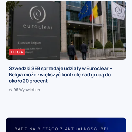
BELGIA
Szwedzki SEB sprzedaje udziały w Euroclear –
Belgia może zwiększyć kontrolę nad grupą do
około 20 procent
96 Wyświetleń
BĄDŹ NA BIEŻĄCO Z AKTUALNOSCI.BE!