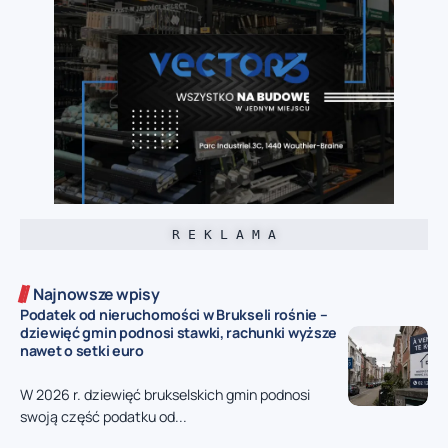
R E K L A M A
Najnowsze wpisy
Podatek od nieruchomości w Brukseli rośnie –
dziewięć gmin podnosi stawki, rachunki wyższe
nawet o setki euro
W 2026 r. dziewięć brukselskich gmin podnosi
swoją część podatku od...