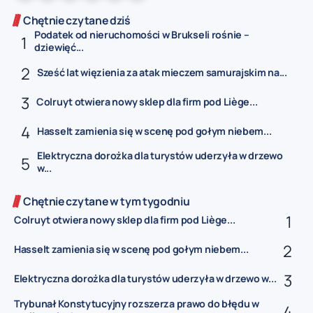
Chętnie czytane dziś
Podatek od nieruchomości w Brukseli rośnie –
dziewięć...
Sześć lat więzienia za atak mieczem samurajskim na...
Colruyt otwiera nowy sklep dla firm pod Liège...
Hasselt zamienia się w scenę pod gołym niebem...
Elektryczna dorożka dla turystów uderzyła w drzewo
w...
Chętnie czytane w tym tygodniu
Colruyt otwiera nowy sklep dla firm pod Liège...
Hasselt zamienia się w scenę pod gołym niebem...
Elektryczna dorożka dla turystów uderzyła w drzewo w...
Trybunał Konstytucyjny rozszerza prawo do błędu w