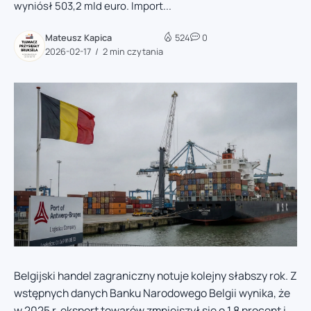
wyniósł 503,2 mld euro. Import...
Mateusz Kapica
524
0
2026-02-17
2 min czytania
Belgijski handel zagraniczny notuje kolejny słabszy rok. Z
wstępnych danych Banku Narodowego Belgii wynika, że
w 2025 r. eksport towarów zmniejszył się o 1,8 procent i