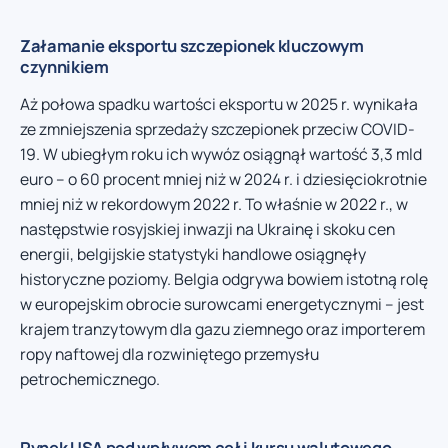
Załamanie eksportu szczepionek kluczowym
czynnikiem
Aż połowa spadku wartości eksportu w 2025 r. wynikała
ze zmniejszenia sprzedaży szczepionek przeciw COVID-
19. W ubiegłym roku ich wywóz osiągnął wartość 3,3 mld
euro – o 60 procent mniej niż w 2024 r. i dziesięciokrotnie
mniej niż w rekordowym 2022 r. To właśnie w 2022 r., w
następstwie rosyjskiej inwazji na Ukrainę i skoku cen
energii, belgijskie statystyki handlowe osiągnęły
historyczne poziomy. Belgia odgrywa bowiem istotną rolę
w europejskim obrocie surowcami energetycznymi – jest
krajem tranzytowym dla gazu ziemnego oraz importerem
ropy naftowej dla rozwiniętego przemysłu
petrochemicznego.
Rynek USA pod wpływem ceł i kursu walutowego