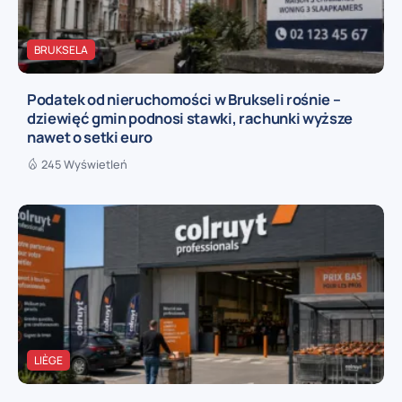
BRUKSELA
Podatek od nieruchomości w Brukseli rośnie –
dziewięć gmin podnosi stawki, rachunki wyższe
nawet o setki euro
245 Wyświetleń
LIÈGE