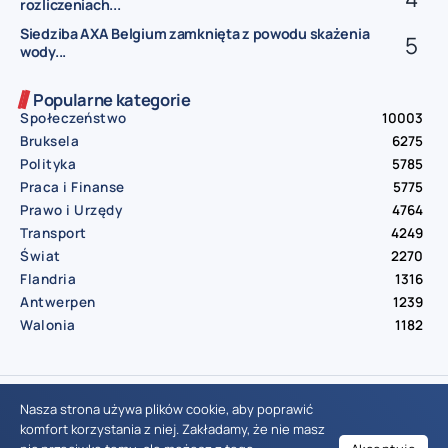
rozliczeniach...
Siedziba AXA Belgium zamknięta z powodu skażenia
wody...
Popularne kategorie
Społeczeństwo
10003
Bruksela
6275
Polityka
5785
Praca i Finanse
5775
Prawo i Urzędy
4764
Transport
4249
Świat
2270
Flandria
1316
Antwerpen
1239
Walonia
1182
© Aktualnosci.be – All Right Reserved 2016-2026
Nasza strona używa plików cookie, aby poprawić
komfort korzystania z niej. Zakładamy, że nie masz