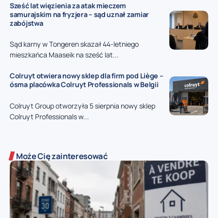
Sześć lat więzienia za atak mieczem
samurajskim na fryzjera – sąd uznał zamiar
zabójstwa
Sąd karny w Tongeren skazał 44-letniego
mieszkańca Maaseik na sześć lat...
Colruyt otwiera nowy sklep dla firm pod Liège –
ósma placówka Colruyt Professionals w Belgii
Colruyt Group otworzyła 5 sierpnia nowy sklep
Colruyt Professionals w...
Może Cię zainteresować