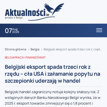
07
Aug
2026
Strona główna
Belgia
Belgijski eksport spada trzeci rok z rzędu – cła USA i załamanie popytu na szczepionki uderzają w handel
/
/
BELGIA
PRACA I FINANSE
ŚWIAT
Belgijski eksport spada trzeci rok z
rzędu – cła USA i załamanie popytu na
szczepionki uderzają w handel
Belgijski handel zagraniczny notuje kolejny słabszy rok. Z
wstępnych danych Banku Narodowego Belgii wynika, że w
2025 r. eksport towarów zmniejszył się o 1,8 procent i