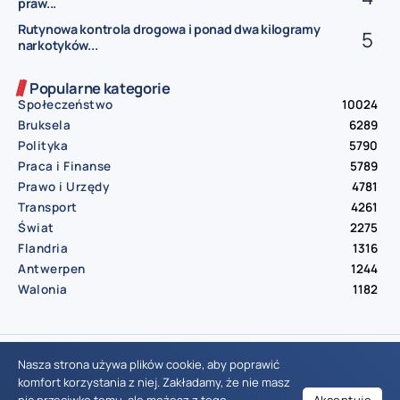
praw...
Rutynowa kontrola drogowa i ponad dwa kilogramy
narkotyków...
Popularne kategorie
Społeczeństwo
10024
Bruksela
6289
Polityka
5790
Praca i Finanse
5789
Prawo i Urzędy
4781
Transport
4261
Świat
2275
Flandria
1316
Antwerpen
1244
Walonia
1182
© Aktualnosci.be – All Right Reserved 2016-2026
Nasza strona używa plików cookie, aby poprawić
komfort korzystania z niej. Zakładamy, że nie masz