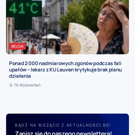
BELGIA
Ponad 2 000 nadmiarowych zgonów podczas fali
upałów – lekarz z KU Leuven krytykuje brak planu
działania
76 Wyświetleń
BĄDŹ NA BIEŻĄCO Z AKTUALNOSCI.BE!
Zapisz się do naszego newslettera!