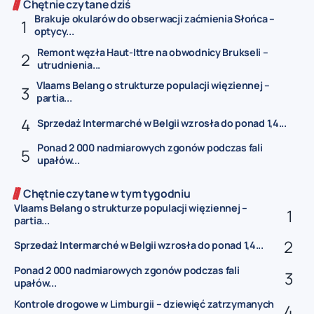
Chętnie czytane dziś
Brakuje okularów do obserwacji zaćmienia Słońca –
optycy...
Remont węzła Haut-Ittre na obwodnicy Brukseli –
utrudnienia...
Vlaams Belang o strukturze populacji więziennej –
partia...
Sprzedaż Intermarché w Belgii wzrosła do ponad 1,4...
Ponad 2 000 nadmiarowych zgonów podczas fali
upałów...
Chętnie czytane w tym tygodniu
Vlaams Belang o strukturze populacji więziennej –
partia...
Sprzedaż Intermarché w Belgii wzrosła do ponad 1,4...
Ponad 2 000 nadmiarowych zgonów podczas fali
upałów...
Kontrole drogowe w Limburgii – dziewięć zatrzymanych