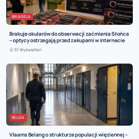
BRUKSELA
Brakuje okularów do obserwacji zaćmienia Słońca
– optycy ostrzegają przed zakupami w internecie
57 Wyświetleń
BELGIA
Vlaams Belang o strukturze populacji więziennej –