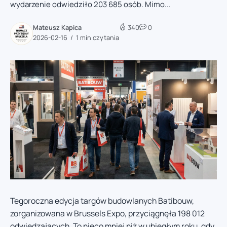
wydarzenie odwiedziło 203 685 osób. Mimo...
Mateusz Kapica
340
0
2026-02-16
1 min czytania
Tegoroczna edycja targów budowlanych Batibouw,
zorganizowana w Brussels Expo, przyciągnęła 198 012
odwiedzających. To nieco mniej niż w ubiegłym roku, gdy