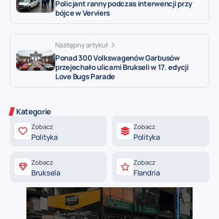
Policjant ranny podczas interwencji przy
bójce w Verviers
Następny artykuł
Ponad 300 Volkswagenów Garbusów
przejechało ulicami Brukseli w 17. edycji
Love Bugs Parade
Kategorie
Zobacz
Zobacz
Polityka
Polityka
Zobacz
Zobacz
Bruksela
Flandria