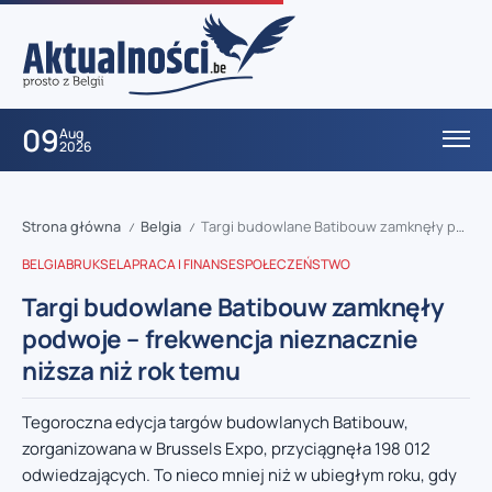
09
Aug
2026
Strona główna
Belgia
Targi budowlane Batibouw zamknęły podwoje – frekwencja nieznacznie niższa niż rok temu
/
/
BELGIA
BRUKSELA
PRACA I FINANSE
SPOŁECZEŃSTWO
Targi budowlane Batibouw zamknęły
podwoje – frekwencja nieznacznie
niższa niż rok temu
Tegoroczna edycja targów budowlanych Batibouw,
zorganizowana w Brussels Expo, przyciągnęła 198 012
odwiedzających. To nieco mniej niż w ubiegłym roku, gdy