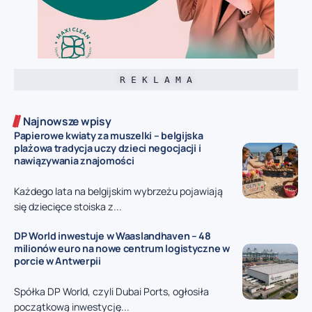
R E K L A M A
Najnowsze wpisy
Papierowe kwiaty za muszelki – belgijska
plażowa tradycja uczy dzieci negocjacji i
nawiązywania znajomości
Każdego lata na belgijskim wybrzeżu pojawiają
się dziecięce stoiska z...
DP World inwestuje w Waaslandhaven – 48
milionów euro na nowe centrum logistyczne w
porcie w Antwerpii
Spółka DP World, czyli Dubai Ports, ogłosiła
początkową inwestycję...