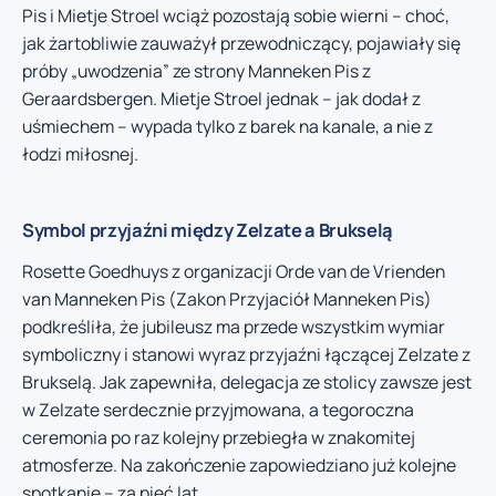
Pis i Mietje Stroel wciąż pozostają sobie wierni – choć,
jak żartobliwie zauważył przewodniczący, pojawiały się
próby „uwodzenia” ze strony Manneken Pis z
Geraardsbergen. Mietje Stroel jednak – jak dodał z
uśmiechem – wypada tylko z barek na kanale, a nie z
łodzi miłosnej.
Symbol przyjaźni między Zelzate a Brukselą
Rosette Goedhuys z organizacji Orde van de Vrienden
van Manneken Pis (Zakon Przyjaciół Manneken Pis)
podkreśliła, że jubileusz ma przede wszystkim wymiar
symboliczny i stanowi wyraz przyjaźni łączącej Zelzate z
Brukselą. Jak zapewniła, delegacja ze stolicy zawsze jest
w Zelzate serdecznie przyjmowana, a tegoroczna
ceremonia po raz kolejny przebiegła w znakomitej
atmosferze. Na zakończenie zapowiedziano już kolejne
spotkanie – za pięć lat.