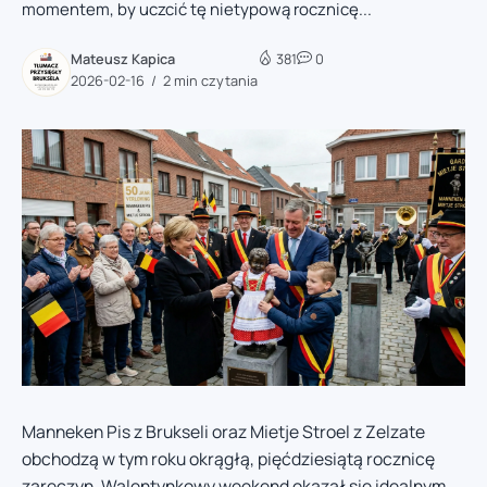
momentem, by uczcić tę nietypową rocznicę...
Mateusz Kapica
381
0
2026-02-16
2 min czytania
Manneken Pis z Brukseli oraz Mietje Stroel z Zelzate
obchodzą w tym roku okrągłą, pięćdziesiątą rocznicę
zaręczyn. Walentynkowy weekend okazał się idealnym