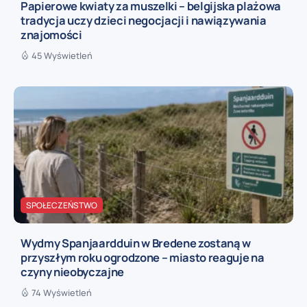
Papierowe kwiaty za muszelki – belgijska plażowa
tradycja uczy dzieci negocjacji i nawiązywania
znajomości
45 Wyświetleń
SPOŁECZEŃSTWO
Wydmy Spanjaardduin w Bredene zostaną w
przyszłym roku ogrodzone – miasto reaguje na
czyny nieobyczajne
74 Wyświetleń