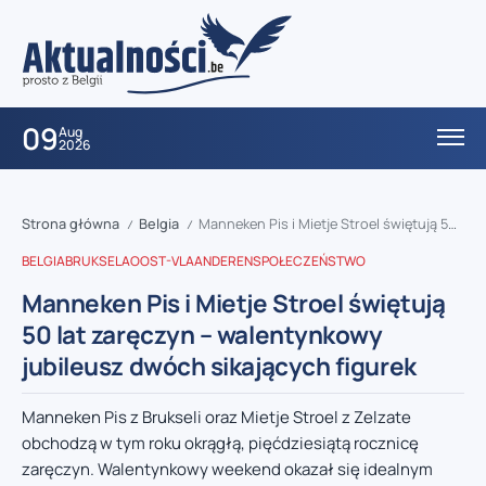
09
Aug
2026
Strona główna
Belgia
Manneken Pis i Mietje Stroel świętują 50 lat zaręczyn – walentynkowy jubileusz dwóch sikających figurek
/
/
BELGIA
BRUKSELA
OOST-VLAANDEREN
SPOŁECZEŃSTWO
Manneken Pis i Mietje Stroel świętują
50 lat zaręczyn – walentynkowy
jubileusz dwóch sikających figurek
Manneken Pis z Brukseli oraz Mietje Stroel z Zelzate
obchodzą w tym roku okrągłą, pięćdziesiątą rocznicę
zaręczyn. Walentynkowy weekend okazał się idealnym