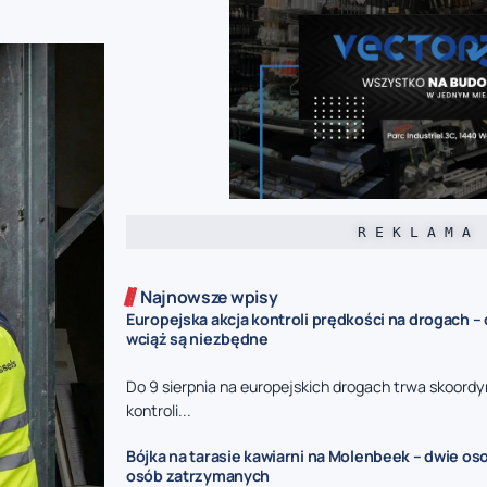
R E K L A M A
Najnowsze wpisy
Europejska akcja kontroli prędkości na drogach –
wciąż są niezbędne
Do 9 sierpnia na europejskich drogach trwa skoord
kontroli...
Bójka na tarasie kawiarni na Molenbeek – dwie oso
osób zatrzymanych