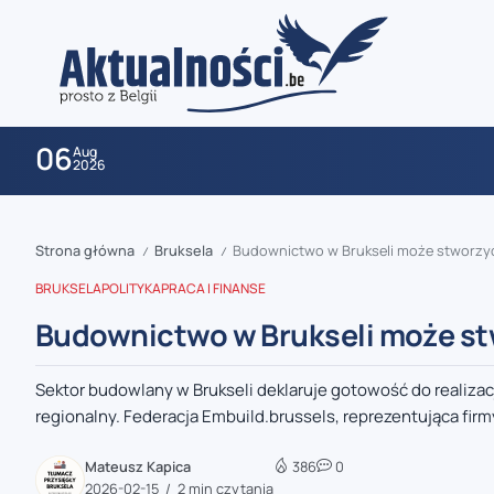
06
Aug
2026
Strona główna
Bruksela
Budownictwo w Brukseli może stworzy
/
/
BRUKSELA
POLITYKA
PRACA I FINANSE
Budownictwo w Brukseli może st
Sektor budowlany w Brukseli deklaruje gotowość do realiz
zaobserwuj nas
regionalny. Federacja Embuild.brussels, reprezentująca fir
zaobserwuj nas
Mateusz Kapica
386
0
2026-02-15
2 min czytania