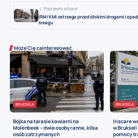
Poprzedni artykuł
IRM/KMI ostrzega przed śliskimi drogami i opa
śniegu
Może Cię zainteresować
BRUKSELA
BRUKSELA
Bójka na tarasie kawiarni na
Iriscare w
Molenbeek – dwie osoby ranne, kilka
w Brukseli
osób zatrzymanych
pomocy tra