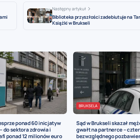
Następny artykuł
dami
Biblioteka przyszłości zadebiutuje na T
Książki w Brukseli
BRUKSELA
esprze ponad 60 inicjatyw
Sąd w Brukseli skazał męż
 – do sektora zdrowia i
gwałt na partnerce – czter
fi ponad 12 milionów euro
bezwzględnego pozbawie