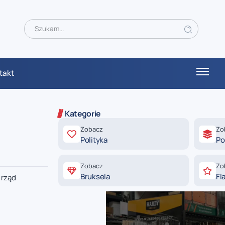
takt
Kategorie
Zobacz
Zo
Polityka
Po
Zobacz
Zo
Bruksela
Fl
 rząd