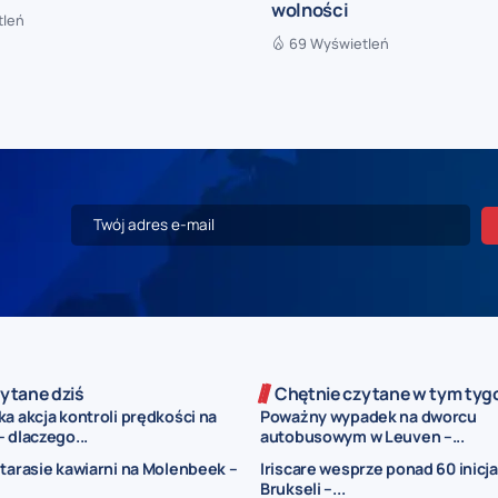
wolności
tleń
69 Wyświetleń
ytane dziś
Chętnie czytane w tym tyg
a akcja kontroli prędkości na
Poważny wypadek na dworcu
 dlaczego...
autobusowym w Leuven –...
 tarasie kawiarni na Molenbeek –
Iriscare wesprze ponad 60 inicj
Brukseli –...