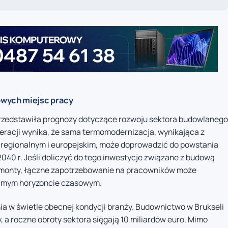
wych miejsc pracy
rzedstawiła prognozy dotyczące rozwoju sektora budowlanego
deracji wynika, że sama termomodernizacja, wynikająca z
 regionalnym i europejskim, może doprowadzić do powstania
40 r. Jeśli doliczyć do tego inwestycje związane z budową
emonty, łączne zapotrzebowanie na pracowników może
amym horyzoncie czasowym.
ia w świetle obecnej kondycji branży. Budownictwo w Brukseli
 a roczne obroty sektora sięgają 10 miliardów euro. Mimo