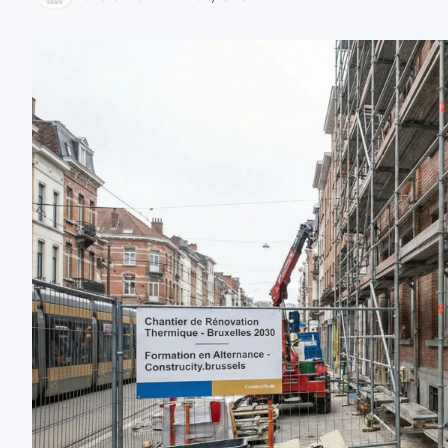
zaobserwuj nas
zaobserwuj nas
zaobserwuj nas
zaobserwuj nas