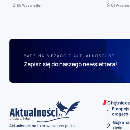
65 Wyświetleń
61 Wyświe
BĄDŹ NA BIEŻĄCO Z AKTUALNOSCI.BE!
Zapisz się do naszego newslettera!
Chętnie cz
Europejsk
drogach –
Bójka na
Aktualnosci.be
to nowoczesny portal
dwie...