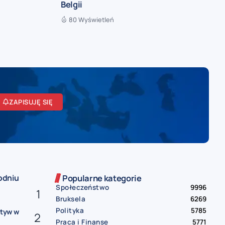
Belgii
80 Wyświetleń
ZAPISUJĘ SIĘ
odniu
Popularne kategorie
Społeczeństwo
9996
Bruksela
6269
Polityka
5785
atyw w
Praca i Finanse
5771