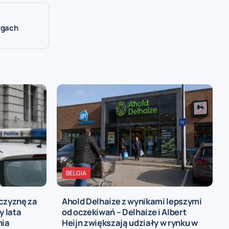
argach
BELGIA
czyznę za
Ahold Delhaize z wynikami lepszymi
y lata
od oczekiwań – Delhaize i Albert
nia
Heijn zwiększają udziały w rynku w