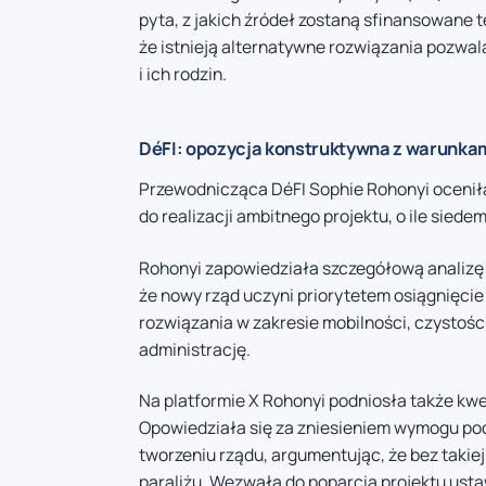
pyta, z jakich źródeł zostaną sfinansowane te
że istnieją alternatywne rozwiązania pozwa
i ich rodzin.
DéFI: opozycja konstruktywna z warunka
Przewodnicząca DéFI Sophie Rohonyi oceniła
do realizacji ambitnego projektu, o ile sied
Rohonyi zapowiedziała szczegółową analizę u
że nowy rząd uczyni priorytetem osiągnięci
rozwiązania w zakresie mobilności, czystości
administrację.
Na platformie X Rohonyi podniosła także kw
Opowiedziała się za zniesieniem wymogu pod
tworzeniu rządu, argumentując, że bez takie
paraliżu. Wezwała do poparcia projektu usta