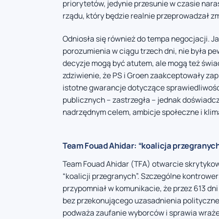
priorytetów, jedynie przesunie w czasie nara
rządu, który będzie realnie przeprowadzał zm
Odniosła się również do tempa negocjacji. J
porozumienia w ciągu trzech dni, nie była p
decyzje mogą być atutem, ale mogą też świa
zdziwienie, że PS i Groen zaakceptowały z
istotne gwarancje dotyczące sprawiedliwości
publicznych – zastrzegła – jednak doświadc
nadrzędnym celem, ambicje społeczne i klim
Team Fouad Ahidar: “koalicja przegranyc
Team Fouad Ahidar (TFA) otwarcie skrytyko
“koalicji przegranych”. Szczególne kontrowe
przypomniał w komunikacie, że przez 613 dni
bez przekonującego uzasadnienia polityczne
podważa zaufanie wyborców i sprawia wraż