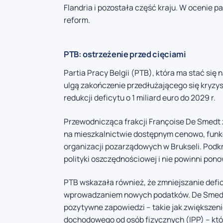
Flandria i pozostała część kraju. W ocenie pa
reform.
PTB: ostrzeżenie przed cięciami
Partia Pracy Belgii (PTB), która ma stać się
ulgą zakończenie przedłużającego się kryzy
redukcji deficytu o 1 miliard euro do 2029 r.
Przewodnicząca frakcji Françoise De Smedt 
na mieszkalnictwie dostępnym cenowo, funk
organizacji pozarządowych w Brukseli. Podkre
polityki oszczędnościowej i nie powinni pon
PTB wskazała również, że zmniejszanie defi
wprowadzaniem nowych podatków. De Smedt
pozytywne zapowiedzi – takie jak zwiększen
dochodowego od osób fizycznych (IPP) – któr