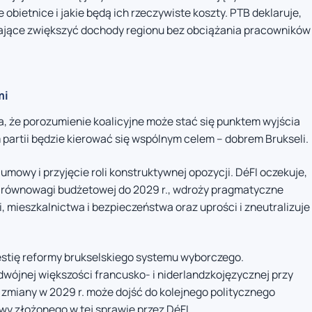
 obietnice i jakie będą ich rzeczywiste koszty. PTB deklaruje,
lające zwiększyć dochody regionu bez obciążania pracowników
mi
, że porozumienie koalicyjne może stać się punktem wyjścia
em partii będzie kierować się wspólnym celem – dobrem Brukseli.
mowy i przyjęcie roli konstruktywnej opozycji. DéFI oczekuje,
e równowagi budżetowej do 2029 r., wdroży pragmatyczne
, mieszkalnictwa i bezpieczeństwa oraz uprości i zneutralizuje
estię reformy brukselskiego systemu wyborczego.
wójnej większości francusko- i niderlandzkojęzycznej przy
j zmiany w 2029 r. może dojść do kolejnego politycznego
wy złożonego w tej sprawie przez DéFI.