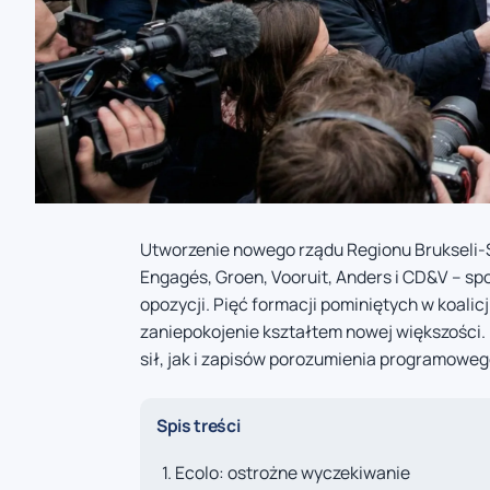
Utworzenie nowego rządu Regionu Brukseli-St
Engagés, Groen, Vooruit, Anders i CD&V – spo
opozycji. Pięć formacji pominiętych w koali
zaniepokojenie kształtem nowej większości.
sił, jak i zapisów porozumienia programoweg
Spis treści
Ecolo: ostrożne wyczekiwanie