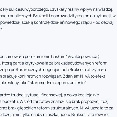
niosły sukcesu wyborczego, uzyskały realny wpływ na władzę,
ach publicznych Brukseli i doprowadziły region do sytuacji, w
zapowiedział ścisłą kontrolę działań nowego rządu – od decyzji
e.
 podsumowała porozumienie hasłem “Vivaldi powraca”,
ej, którą partia krytykowała za brak zdecydowanych reform.
 że po półtorarocznych negocjacjach Bruksela otrzymała
ym brakuje konkretnych rozwiązań. Zdaniem N-VA to efekt
, określony jako “staromodne nieporozumienie”.
bardzo trudnej sytuacji finansowej, a nowa koalicja nie
budżetu. Wśród zarzutów znalazł się brak propozycji fuzji
oraz brak głębokich reform strukturalnych. N-VA uznała to za
 odczują nie tylko osoby mieszkające w Brukseli, ale również