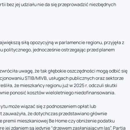
rtii bez jej udziału nie da się przeprowadzić niezbędnych
 największą siłą opozycyjną w parlamencie regionu, przyjęła z
su politycznego, jednocześnie ostrzegając przed planem
zwróciła uwagę, że tak głębokie oszczędności mogą odbić się
cjonowaniu STIB/MIVB, usługach publicznych oraz sektorze
śliła, że mieszkańcy regionu już w 2025 r. odczuli skutki
ownie ponosić kosztów wieloletniego niedofinansowania.
cytu może wiązać się z podnoszeniem opłat lub
 zauważyła, że dotychczas przedstawiano głównie
ie premii mieszkaniowej Be Home czy obniżenie podatku
e jej zdaniem są jedynie “drzewem zasłaniającym las”. Partia