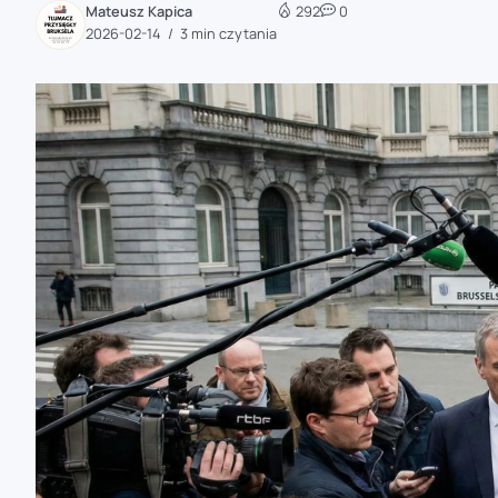
Mateusz Kapica
292
0
zaobserwuj nas
2026-02-14
3 min czytania
zaobserwuj nas
zaobserwuj nas
zaobserwuj nas