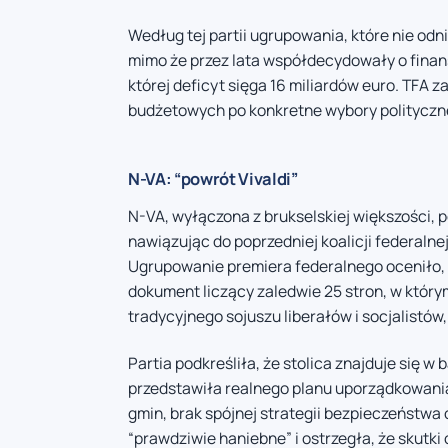
Według tej partii ugrupowania, które nie od
mimo że przez lata współdecydowały o finans
której deficyt sięga 16 miliardów euro. TFA 
budżetowych po konkretne wybory polityczn
N-VA: “powrót Vivaldi”
N-VA, wyłączona z brukselskiej większości,
nawiązując do poprzedniej koalicji federaln
Ugrupowanie premiera federalnego oceniło,
dokument liczący zaledwie 25 stron, w któr
tradycyjnego sojuszu liberałów i socjalistów
Partia podkreśliła, że stolica znajduje się w 
przedstawiła realnego planu uporządkowania 
gmin, brak spójnej strategii bezpieczeństwa 
“prawdziwie haniebne” i ostrzegła, że skutki