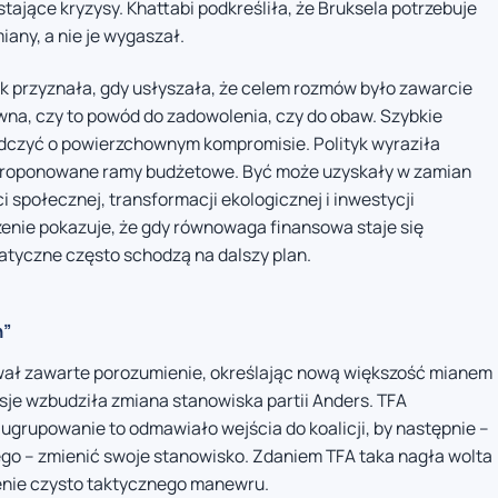
stające kryzysy. Khattabi podkreśliła, że Bruksela potrzebuje
iany, a nie je wygaszał.
ak przyznała, gdy usłyszała, że celem rozmów było zawarcie
ewna, czy to powód do zadowolenia, czy do obaw. Szybkie
dczyć o powierzchownym kompromisie. Polityk wyraziła
aproponowane ramy budżetowe. Być może uzyskały w zamian
 społecznej, transformacji ekologicznej i inwestycji
zenie pokazuje, że gdy równowaga finansowa staje się
atyczne często schodzą na dalszy plan.
h”
wał zawarte porozumienie, określając nową większość mianem
rsje wzbudziła zmiana stanowiska partii Anders. TFA
 ugrupowanie to odmawiało wejścia do koalicji, by następnie –
go – zmienić swoje stanowisko. Zdaniem TFA taka nagła wolta
enie czysto taktycznego manewru.