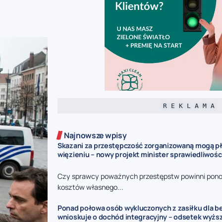
R E K L A M A
Najnowsze wpisy
Skazani za przestępczość zorganizowaną mogą pł
więzieniu – nowy projekt minister sprawiedliwośc
Czy sprawcy poważnych przestępstw powinni pono
kosztów własnego...
Ponad połowa osób wykluczonych z zasiłku dla 
wnioskuje o dochód integracyjny – odsetek wyżs