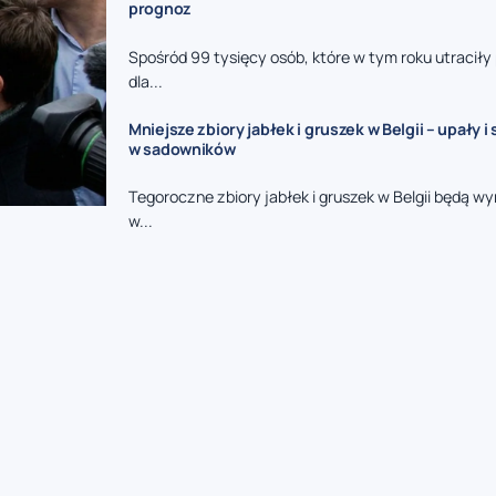
prognoz
Spośród 99 tysięcy osób, które w tym roku utraciły
dla...
Mniejsze zbiory jabłek i gruszek w Belgii – upały 
w sadowników
Tegoroczne zbiory jabłek i gruszek w Belgii będą wy
w...