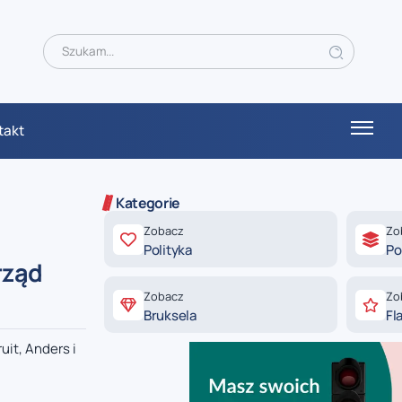
takt
Kategorie
Zobacz
Zo
Polityka
Po
rząd
Zobacz
Zo
Bruksela
Fl
uit, Anders i