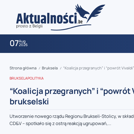
07
Aug
2026
Strona główna
Bruksela
“Koalicja przegranych” i “powrót Vivald
/
/
BRUKSELA
POLITYKA
“Koalicja przegranych” i “powrót 
brukselski
zaobserwuj nas
Utworzenie nowego rządu Regionu Brukseli-Stolicy, w skład 
CD&V – spotkało się z ostrą reakcją ugrupowań,...
zaobserwuj nas