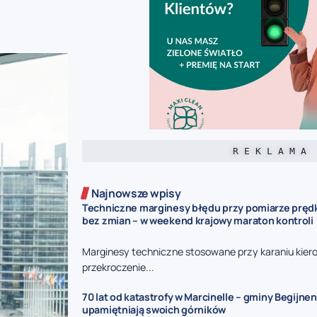
R E K L A M A
Najnowsze wpisy
Techniczne marginesy błędu przy pomiarze prędk
bez zmian – w weekend krajowy maraton kontroli
Marginesy techniczne stosowane przy karaniu kie
przekroczenie...
70 lat od katastrofy w Marcinelle – gminy Begijnen
upamiętniają swoich górników