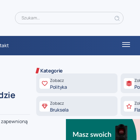
takt
Kategorie
Zobacz
Zo
Polityka
Po
dzie
Zobacz
Zo
Bruksela
Fl
eć zapewnioną