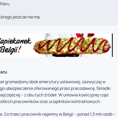
ilaru
tórego jeszcze nie ma
laru
tał gromadzony obok emerytury ustawowej, zazwyczaj w
go ubezpieczenia oferowanego przez pracodawcę. Składki
jczęściej – z obu tych źródeł. W umowie koalicyjnej rząd
ystkich pracowników oraz urzędników kontraktowych.
. Co trzeci pracownik najemny w Belgii – ponad 1,3 mln osób –