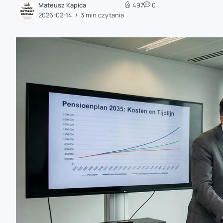
Mateusz Kapica
497
0
zaobserwuj nas
2026-02-14
3 min czytania
zaobserwuj nas
zaobserwuj nas
zaobserwuj nas