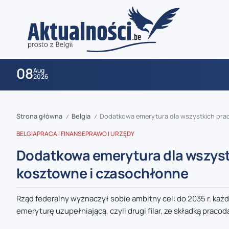
08
Aug
2026
Strona główna
Belgia
Dodatkowa emerytura dla wszystkich prac
/
/
BELGIA
PRACA I FINANSE
PRAWO I URZĘDY
Dodatkowa emerytura dla wszystk
kosztowne i czasochłonne
zaobserwuj nas
Rząd federalny wyznaczył sobie ambitny cel: do 2035 r. ka
emeryturę uzupełniającą, czyli drugi filar, ze składką pracod
zaobserwuj nas