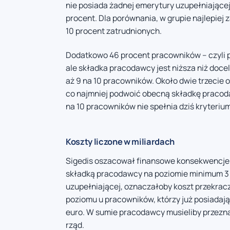
nie posiada żadnej emerytury uzupełniające
procent. Dla porównania, w grupie najlepiej 
10 procent zatrudnionych.
Dodatkowo 46 procent pracowników – czyli p
ale składka pracodawcy jest niższa niż doce
aż 9 na 10 pracowników. Około dwie trzecie o
co najmniej podwoić obecną składkę pracoda
na 10 pracowników nie spełnia dziś kryteriu
Koszty liczone w miliardach
Sigedis oszacował finansowe konsekwencje r
składką pracodawcy na poziomie minimum 3 p
uzupełniającej, oznaczałoby koszt przekracza
poziomu u pracowników, którzy już posiadają d
euro. W sumie pracodawcy musieliby przeznac
rząd.