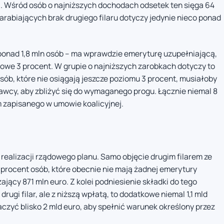
j. Wśród osób o najniższych dochodach odsetek ten sięga 64
zarabiających brak drugiego filaru dotyczy jedynie nieco ponad
onad 1,8 mln osób – ma wprawdzie emeryturę uzupełniającą,
lowe 3 procent. W grupie o najniższych zarobkach dotyczy to
sób, które nie osiągają jeszcze poziomu 3 procent, musiałoby
wcy, aby zbliżyć się do wymaganego progu. Łącznie niemal 8
m zapisanego w umowie koalicyjnej.
ealizacji rządowego planu. Samo objęcie drugim filarem ze
rocent osób, które obecnie nie mają żadnej emerytury
jący 871 mln euro. Z kolei podniesienie składki do tego
rugi filar, ale z niższą wpłatą, to dodatkowe niemal 1,1 mld
zyć blisko 2 mld euro, aby spełnić warunek określony przez