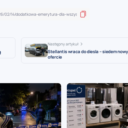
Następny artykuł
Stellantis wraca do diesla – siedem now
ą
ofercie