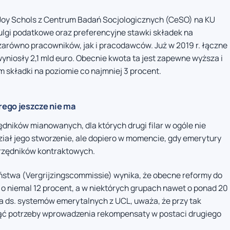
ł Joy Schols z Centrum Badań Socjologicznych (CeSO) na KU
 ulgi podatkowe oraz preferencyjne stawki składek na
zarówno pracowników, jak i pracodawców. Już w 2019 r. łączne
yniosły 2,1 mld euro. Obecnie kwota ta jest zapewne wyższa i
 składki na poziomie co najmniej 3 procent.
rego jeszcze nie ma
ników mianowanych, dla których drugi filar w ogóle nie
iał jego stworzenie, ale dopiero w momencie, gdy emerytury
urzędników kontraktowych.
eństwa (Vergrijzingscommissie) wynika, że obecne reformy do
 o niemal 12 procent, a w niektórych grupach nawet o ponad 20
ta ds. systemów emerytalnych z UCL, uważa, że przy tak
ąć potrzeby wprowadzenia rekompensaty w postaci drugiego