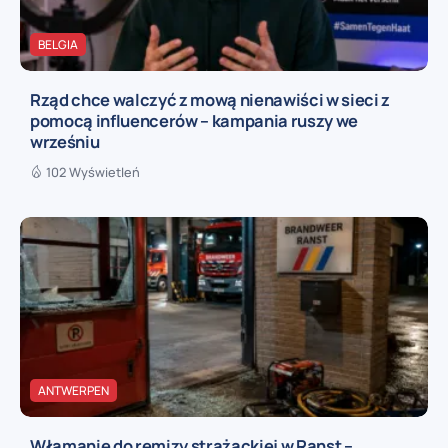
BELGIA
Rząd chce walczyć z mową nienawiści w sieci z
pomocą influencerów – kampania ruszy we
wrześniu
102 Wyświetleń
ANTWERPEN
Włamanie do remizy strażackiej w Ranst –