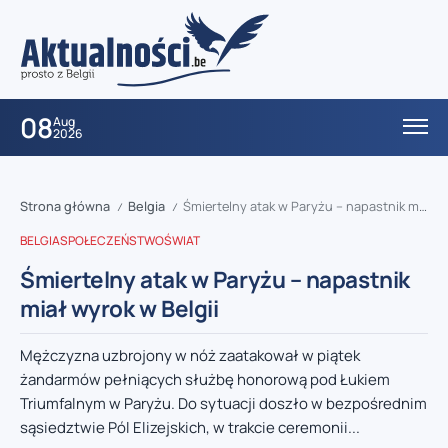
08
Aug
2026
Strona główna
Belgia
Śmiertelny atak w Paryżu – napastnik miał wyrok w Belgii
/
/
BELGIA
SPOŁECZEŃSTWO
ŚWIAT
Śmiertelny atak w Paryżu – napastnik
miał wyrok w Belgii
Mężczyzna uzbrojony w nóż zaatakował w piątek
żandarmów pełniących służbę honorową pod Łukiem
Triumfalnym w Paryżu. Do sytuacji doszło w bezpośrednim
sąsiedztwie Pól Elizejskich, w trakcie ceremonii...