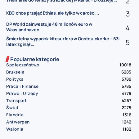
KBC chce przejąć Ethias, ale tylko w całości...
DP World zainwestuje 48 milionów euro w
Waaslandhaven...
Śmiertelny wypadek kitesurfera w Oostduinkerke – 63-
latek zginął...
Popularne kategorie
Społeczeństwo
10018
Bruksela
6285
Polityka
5789
Praca i Finanse
5785
Prawo i Urzędy
4779
Transport
4257
Świat
2275
Flandria
1316
Antwerpen
1242
Walonia
1182