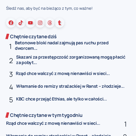
Śledź nas, aby być na bieżąco z tym, co ważne!
Chętnie czytane dziś
Betonowe bloki nadal zajmują pas ruchu przed
dworcem...
Skazani za przestępczość zorganizowaną mogą płacić
za pobyt...
Rząd chce walczyć z mową nienawiści w sieci...
Włamanie do remizy strażackiej w Ranst – złodzieje...
KBC chce przejąć Ethias, ale tylko w całości...
Chętnie czytane w tym tygodniu
Rząd chce walczyć z mową nienawiści w sieci...
Włamanie do remizy strażackiej w Ranst – złodzieje...