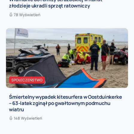
złodzieje ukradli sprzęt ratowniczy
78 Wyświetleń
SPOŁECZEŃSTWO
Śmiertelny wypadek kitesurfera w Oostduinkerke
– 63-latek zginął po gwałtownym podmuchu
wiatru
148 Wyświetleń