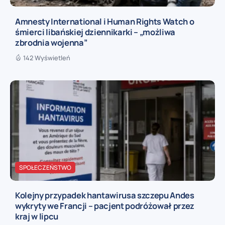
Amnesty International i Human Rights Watch o
śmierci libańskiej dziennikarki – „możliwa
zbrodnia wojenna”
142 Wyświetleń
SPOŁECZEŃSTWO
Kolejny przypadek hantawirusa szczepu Andes
wykryty we Francji – pacjent podróżował przez
kraj w lipcu