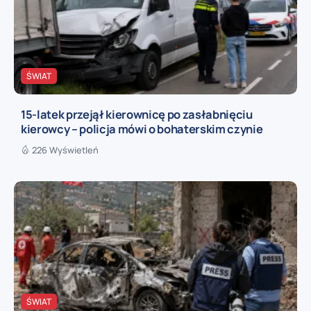
ŚWIAT
15-latek przejął kierownicę po zasłabnięciu
kierowcy – policja mówi o bohaterskim czynie
226 Wyświetleń
ŚWIAT