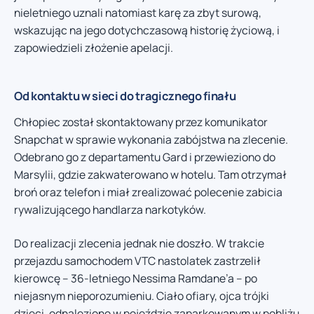
nieletniego uznali natomiast karę za zbyt surową,
wskazując na jego dotychczasową historię życiową, i
zapowiedzieli złożenie apelacji.
Od kontaktu w sieci do tragicznego finału
Chłopiec został skontaktowany przez komunikator
Snapchat w sprawie wykonania zabójstwa na zlecenie.
Odebrano go z departamentu Gard i przewieziono do
Marsylii, gdzie zakwaterowano w hotelu. Tam otrzymał
broń oraz telefon i miał zrealizować polecenie zabicia
rywalizującego handlarza narkotyków.
Do realizacji zlecenia jednak nie doszło. W trakcie
przejazdu samochodem VTC nastolatek zastrzelił
kierowcę – 36-letniego Nessima Ramdane’a – po
niejasnym nieporozumieniu. Ciało ofiary, ojca trójki
dzieci, odnaleziono w pojeździe zaparkowanym w pobliżu