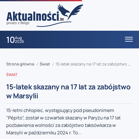
10
Aug
2026
Strona główna
Świat
15-latek skazany na 17 lat za zabójstwo w Marsylii
/
/
ŚWIAT
15-latek skazany na 17 lat za zabójstwo
w Marsylii
15-letni chłopiec, występujący pod pseudonimem
“Pépito”, został w czwartek skazany w Paryżu na 17 lat
pozbawienia wolności za zabójstwo taksówkarza w
Marsylii w październiku 2024 r. To...