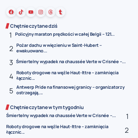
Chętnie czytane dziś
Policyjny maraton prędkości w całej Belgii – 121...
Pożar dachu w więzieniu w Saint-Hubert –
ewakuowano...
Śmiertelny wypadek na chaussée Verte w Crisnée –...
Roboty drogowe na węźle Haut-Ittre – zamknięcia
łącznic...
Antwerp Pride na finansowej granicy – organizatorzy
ostrzegają,...
Chętnie czytane w tym tygodniu
Śmiertelny wypadek na chaussée Verte w Crisnée –...
Roboty drogowe na węźle Haut-Ittre – zamknięcia
łącznic...