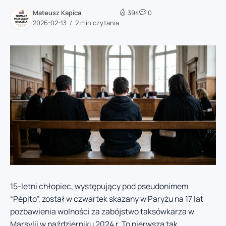
Mateusz Kapica
394
0
2026-02-13
2 min czytania
15-letni chłopiec, występujący pod pseudonimem
“Pépito”, został w czwartek skazany w Paryżu na 17 lat
pozbawienia wolności za zabójstwo taksówkarza w
Marsylii w październiku 2024 r. To pierwsza tak