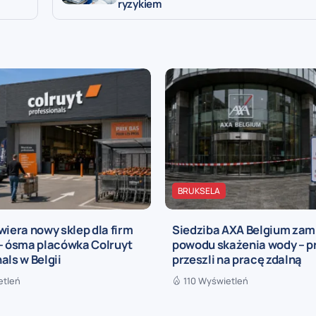
ryzykiem
BRUKSELA
wiera nowy sklep dla firm
Siedziba AXA Belgium zam
 – ósma placówka Colruyt
powodu skażenia wody – 
als w Belgii
przeszli na pracę zdalną
etleń
110 Wyświetleń