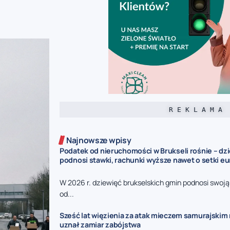
R E K L A M A
Najnowsze wpisy
Podatek od nieruchomości w Brukseli rośnie – dz
podnosi stawki, rachunki wyższe nawet o setki eu
W 2026 r. dziewięć brukselskich gmin podnosi swoj
od...
Sześć lat więzienia za atak mieczem samurajskim n
uznał zamiar zabójstwa