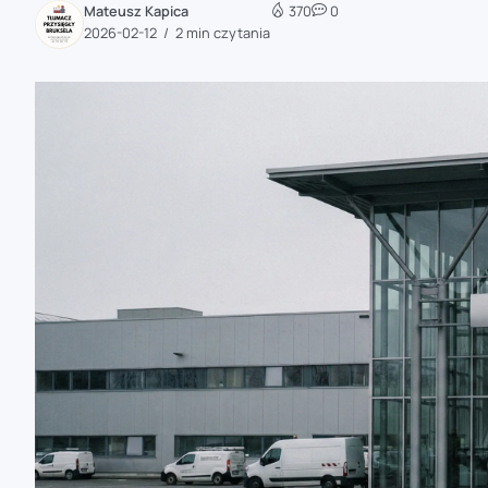
Mateusz Kapica
370
0
zaobserwuj nas
2026-02-12
2 min czytania
zaobserwuj nas
zaobserwuj nas
zaobserwuj nas