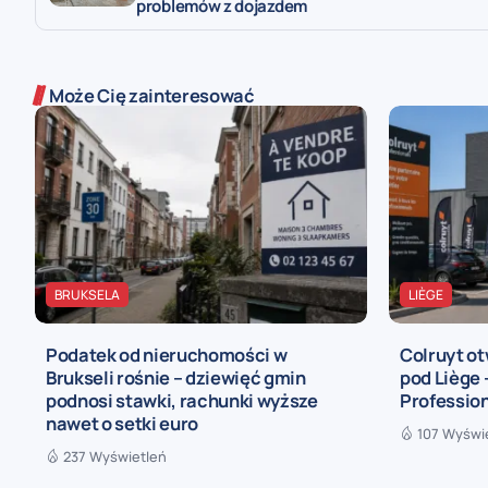
problemów z dojazdem
Może Cię zainteresować
BRUKSELA
LIÈGE
Podatek od nieruchomości w
Colruyt ot
Brukseli rośnie – dziewięć gmin
pod Liège
podnosi stawki, rachunki wyższe
Profession
nawet o setki euro
107 Wyświ
237 Wyświetleń