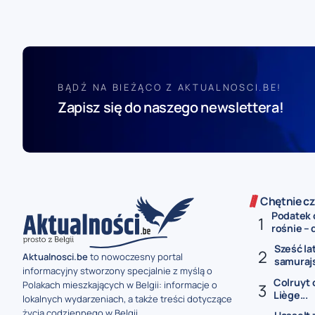
BĄDŹ NA BIEŻĄCO Z AKTUALNOSCI.BE!
Zapisz się do naszego newslettera!
Chętnie cz
Podatek 
rośnie – 
Sześć la
Aktualnosci.be
to nowoczesny portal
samurajs
informacyjny stworzony specjalnie z myślą o
Colruyt 
Polakach mieszkających w Belgii: informacje o
Liège...
lokalnych wydarzeniach, a także treści dotyczące
życia codziennego w Belgii.