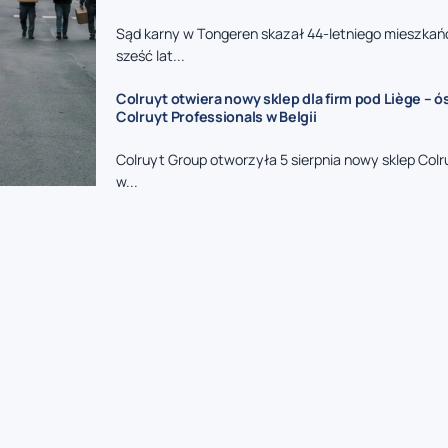
Sąd karny w Tongeren skazał 44-letniego mieszkań
sześć lat...
Colruyt otwiera nowy sklep dla firm pod Liège – 
Colruyt Professionals w Belgii
Colruyt Group otworzyła 5 sierpnia nowy sklep Colr
w...