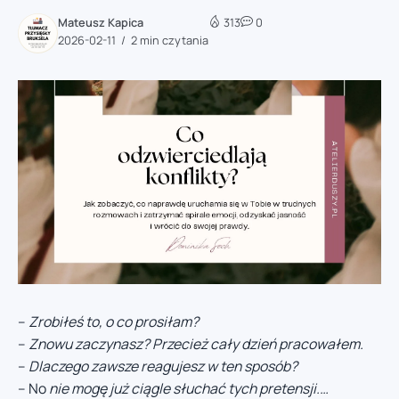
Mateusz Kapica
313
0
2026-02-11
2 min czytania
–
Zrobiłeś to, o co prosiłam?
–
Znowu zaczynasz? Przecież cały dzień pracowałem.
–
Dlaczego zawsze reagujesz w ten sposób?
– No
nie mogę już ciągle słuchać tych pretensji.…