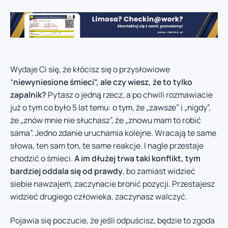
Wydaje Ci się, że kłócisz się o przysłowiowe
“
niewyniesione śmieci”, ale czy wiesz, że to tylko
zapalnik?
Pytasz o jedną rzecz, a po chwili rozmawiacie
już o tym co było 5 lat temu: o tym, że „zawsze” i „nigdy”,
że „znów mnie nie słuchasz”, że „znowu mam to robić
sama”. Jedno zdanie uruchamia kolejne. Wracają te same
słowa, ten sam ton, te same reakcje. I nagle przestaje
chodzić o śmieci.
A im dłużej trwa taki konflikt, tym
bardziej oddala się od prawdy
, bo zamiast widzieć
siebie nawzajem, zaczynacie bronić pozycji. Przestajesz
widzieć drugiego człowieka, zaczynasz walczyć.
Pojawia się poczucie, że jeśli odpuścisz, będzie to zgoda