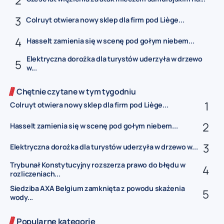
Colruyt otwiera nowy sklep dla firm pod Liège...
Hasselt zamienia się w scenę pod gołym niebem...
Elektryczna dorożka dla turystów uderzyła w drzewo
w...
Chętnie czytane w tym tygodniu
Colruyt otwiera nowy sklep dla firm pod Liège...
Hasselt zamienia się w scenę pod gołym niebem...
Elektryczna dorożka dla turystów uderzyła w drzewo w...
Trybunał Konstytucyjny rozszerza prawo do błędu w
rozliczeniach...
Siedziba AXA Belgium zamknięta z powodu skażenia
wody...
Popularne kategorie