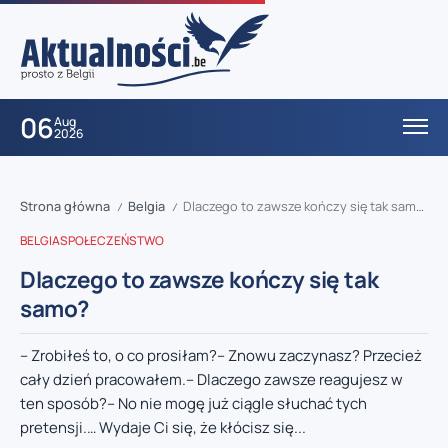
06
Aug
2026
Strona główna
Belgia
Dlaczego to zawsze kończy się tak samo?
/
/
BELGIA
SPOŁECZEŃSTWO
Dlaczego to zawsze kończy się tak
samo?
– Zrobiłeś to, o co prosiłam?– Znowu zaczynasz? Przecież
cały dzień pracowałem.– Dlaczego zawsze reagujesz w
ten sposób?– No nie mogę już ciągle słuchać tych
pretensji.… Wydaje Ci się, że kłócisz się...