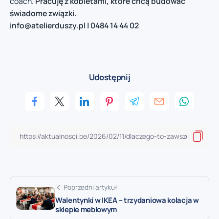
coach.
Pracuję z kobietami, które chcą budować
świadome związki.
info@atelierduszy.pl
| 0484 14 44 02
Udostępnij
Poprzedni artykuł
Walentynki w IKEA – trzydaniowa kolacja w
sklepie meblowym