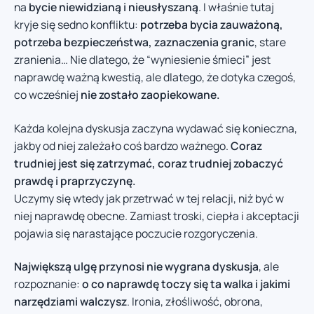
na
bycie niewidzianą i nieusłyszaną
. I właśnie tutaj
kryje się sedno konfliktu:
potrzeba bycia zauważoną,
potrzeba bezpieczeństwa, zaznaczenia granic
, stare
zranienia… Nie dlatego, że “wyniesienie śmieci” jest
naprawdę ważną kwestią, ale dlatego, że dotyka czegoś,
co wcześniej
nie zostało zaopiekowane.
Każda kolejna dyskusja zaczyna wydawać się konieczna,
jakby od niej zależało coś bardzo ważnego.
Coraz
trudniej jest się zatrzymać, coraz trudniej zobaczyć
prawdę i praprzyczynę.
Uczymy się wtedy jak przetrwać w tej relacji, niż być w
niej naprawdę obecne. Zamiast troski, ciepła i akceptacji
pojawia się narastające poczucie rozgoryczenia.
Największą ulgę przynosi nie wygrana dyskusja
, ale
rozpoznanie:
o co naprawdę toczy się ta walka i jakimi
narzędziami walczysz
. Ironia, złośliwość, obrona,