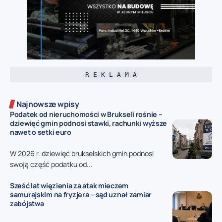
R E K L A M A
Najnowsze wpisy
Podatek od nieruchomości w Brukseli rośnie –
dziewięć gmin podnosi stawki, rachunki wyższe
nawet o setki euro
W 2026 r. dziewięć brukselskich gmin podnosi
swoją część podatku od...
Sześć lat więzienia za atak mieczem
samurajskim na fryzjera – sąd uznał zamiar
zabójstwa