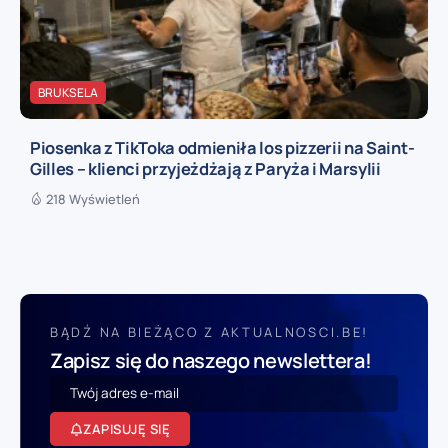
BRUKSELA
Piosenka z TikToka odmieniła los pizzerii na Saint-
Gilles – klienci przyjeżdżają z Paryża i Marsylii
218 Wyświetleń
BĄDŹ NA BIEŻĄCO Z AKTUALNOSCI.BE!
Zapisz się do naszego newslettera!
ZAPISUJĘ SIĘ