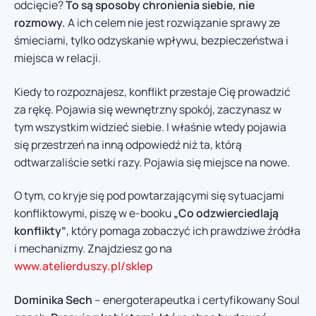
odcięcie?
To są sposoby chronienia siebie, nie
rozmowy.
A ich celem nie jest rozwiązanie sprawy ze
śmieciami, tylko odzyskanie wpływu, bezpieczeństwa i
miejsca w relacji.
Kiedy to rozpoznajesz, konflikt przestaje Cię prowadzić
za rękę. Pojawia się wewnętrzny spokój, zaczynasz w
tym wszystkim widzieć siebie. I właśnie wtedy pojawia
się przestrzeń na inną odpowiedź niż ta, którą
odtwarzaliście setki razy. Pojawia się miejsce na nowe.
O tym, co kryje się pod powtarzającymi się sytuacjami
konfliktowymi, piszę w e-booku
„Co odzwierciedlają
konflikty”
, który pomaga zobaczyć ich prawdziwe źródła
i mechanizmy. Znajdziesz go na
www.atelierduszy.pl/sklep
Dominika Sech
– energoterapeutka i certyfikowany Soul