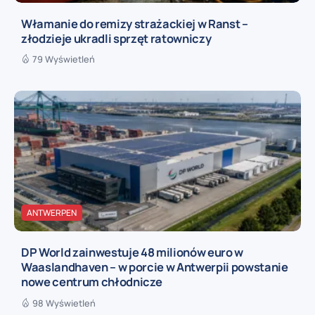
Włamanie do remizy strażackiej w Ranst –
złodzieje ukradli sprzęt ratowniczy
79 Wyświetleń
ANTWERPEN
DP World zainwestuje 48 milionów euro w
Waaslandhaven – w porcie w Antwerpii powstanie
nowe centrum chłodnicze
98 Wyświetleń