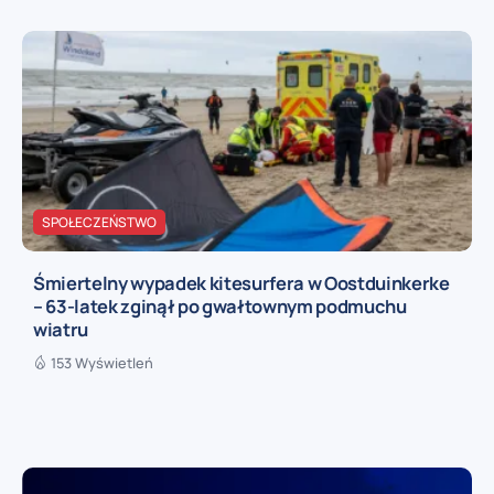
SPOŁECZEŃSTWO
Śmiertelny wypadek kitesurfera w Oostduinkerke
– 63-latek zginął po gwałtownym podmuchu
wiatru
153 Wyświetleń