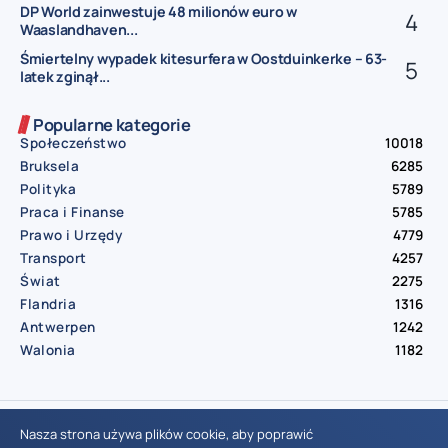
DP World zainwestuje 48 milionów euro w
Waaslandhaven...
Śmiertelny wypadek kitesurfera w Oostduinkerke – 63-
latek zginął...
Popularne kategorie
Społeczeństwo
10018
Bruksela
6285
Polityka
5789
Praca i Finanse
5785
Prawo i Urzędy
4779
Transport
4257
Świat
2275
Flandria
1316
Antwerpen
1242
Walonia
1182
© Aktualnosci.be – All Right Reserved 2016-2026
Nasza strona używa plików cookie, aby poprawić