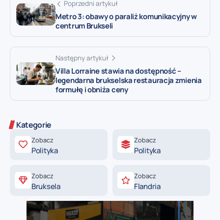
Poprzedni artykuł
Metro 3: obawy o paraliż komunikacyjny w
centrum Brukseli
Następny artykuł
Villa Lorraine stawia na dostępność –
legendarna brukselska restauracja zmienia
formułę i obniża ceny
Kategorie
Zobacz
Zobacz
Polityka
Polityka
Zobacz
Zobacz
Bruksela
Flandria