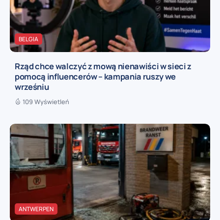
BELGIA
Rząd chce walczyć z mową nienawiści w sieci z
pomocą influencerów – kampania ruszy we
wrześniu
109 Wyświetleń
ANTWERPEN