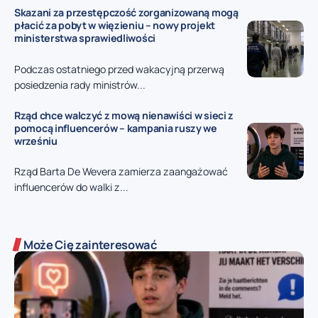
Skazani za przestępczość zorganizowaną mogą
płacić za pobyt w więzieniu – nowy projekt
ministerstwa sprawiedliwości
Podczas ostatniego przed wakacyjną przerwą
posiedzenia rady ministrów...
Rząd chce walczyć z mową nienawiści w sieci z
pomocą influencerów – kampania ruszy we
wrześniu
Rząd Barta De Wevera zamierza zaangażować
influencerów do walki z...
Może Cię zainteresować