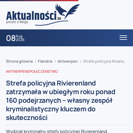
08
Aug
2026
Strona główna
Flandria
Antwerpen
Strefa policyjna Rivierenland zatrzymała w ubiegłym roku ponad 160 podejrzanych – własny zespół kryminalistyczny kluczem do skuteczności
/
/
/
ANTWERPEN
SPOŁECZEŃSTWO
Strefa policyjna Rivierenland
zatrzymała w ubiegłym roku ponad
160 podejrzanych – własny zespół
kryminalistyczny kluczem do
skuteczności
Wydział kryminalny strefy policyjnej Rivierenland,