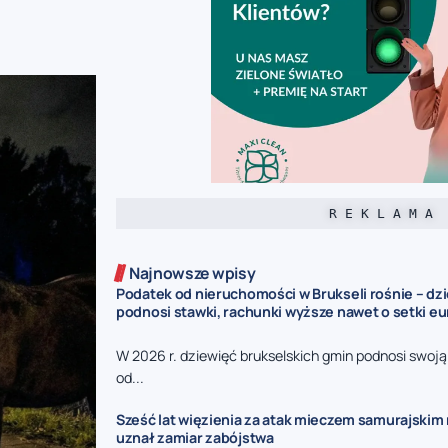
R E K L A M A
Najnowsze wpisy
Podatek od nieruchomości w Brukseli rośnie – dz
podnosi stawki, rachunki wyższe nawet o setki eu
W 2026 r. dziewięć brukselskich gmin podnosi swoj
od...
Sześć lat więzienia za atak mieczem samurajskim n
uznał zamiar zabójstwa