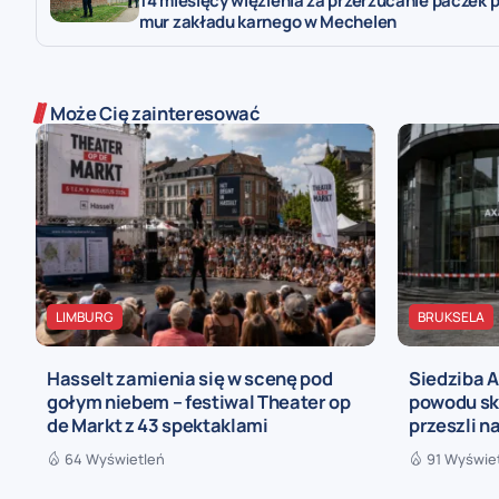
14 miesięcy więzienia za przerzucanie paczek 
mur zakładu karnego w Mechelen
Może Cię zainteresować
LIMBURG
BRUKSELA
Hasselt zamienia się w scenę pod
Siedziba 
gołym niebem – festiwal Theater op
powodu sk
de Markt z 43 spektaklami
przeszli n
64 Wyświetleń
91 Wyświe