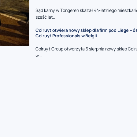
Sąd karny w Tongeren skazał 44-letniego mieszkań
sześć lat...
Colruyt otwiera nowy sklep dla firm pod Liège – 
Colruyt Professionals w Belgii
Colruyt Group otworzyła 5 sierpnia nowy sklep Colr
w...