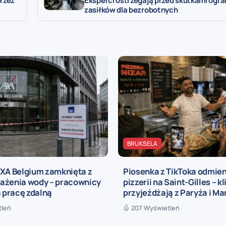
przez
Eksperci ostrzegają przed skutkami ogra
zasiłków dla bezrobotnych
BRUKSELA
AXA Belgium zamknięta z
Piosenka z TikToka odmien
ażenia wody – pracownicy
pizzerii na Saint-Gilles – kl
a pracę zdalną
przyjeżdżają z Paryża i Mar
tleń
207 Wyświetleń