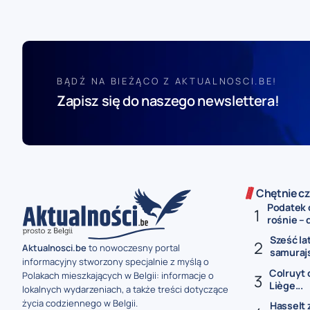
BĄDŹ NA BIEŻĄCO Z AKTUALNOSCI.BE!
Zapisz się do naszego newslettera!
Chętnie cz
Podatek 
rośnie – 
Sześć la
Aktualnosci.be
to nowoczesny portal
samurajs
informacyjny stworzony specjalnie z myślą o
Colruyt 
Polakach mieszkających w Belgii: informacje o
Liège...
lokalnych wydarzeniach, a także treści dotyczące
życia codziennego w Belgii.
Hasselt 