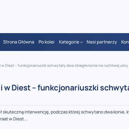
Strona Główna
Po kolei
Kategorie
Nasi partnerzy
Kon
i w Diest – funkcjonariuszki schwytały dwa zbiegłe konie na ruchliwej ulicy
i w Diest – funkcjonariuszki schwy
ził skuteczną interwencję, podczas której schwytano dwa konie, k
aat w Diest...