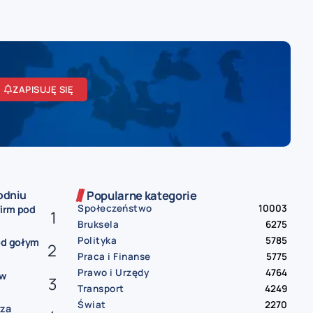
ZAPISUJĘ SIĘ
odniu
Popularne kategorie
Społeczeństwo
10003
firm pod
Bruksela
6275
Polityka
5785
od gołym
Praca i Finanse
5775
Prawo i Urzędy
4764
ów
Transport
4249
Świat
2270
rza