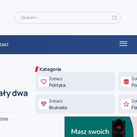
takt
Kategorie
Zobacz
Zo
Polityka
Po
tały dwa
Zobacz
Zo
Bruksela
Fl
tóre