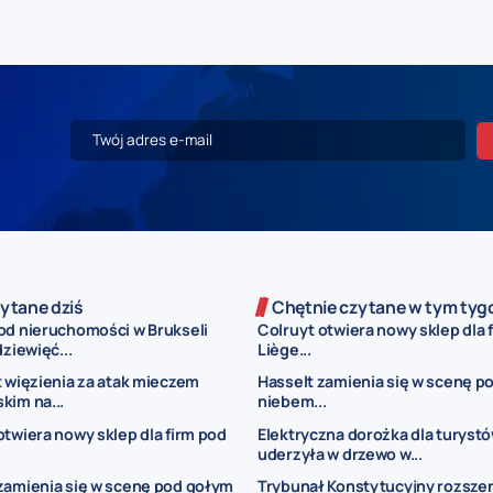
ytane dziś
Chętnie czytane w tym tyg
od nieruchomości w Brukseli
Colruyt otwiera nowy sklep dla 
dziewięć...
Liège...
t więzienia za atak mieczem
Hasselt zamienia się w scenę p
kim na...
niebem...
otwiera nowy sklep dla firm pod
Elektryczna dorożka dla turyst
uderzyła w drzewo w...
zamienia się w scenę pod gołym
Trybunał Konstytucyjny rozsze