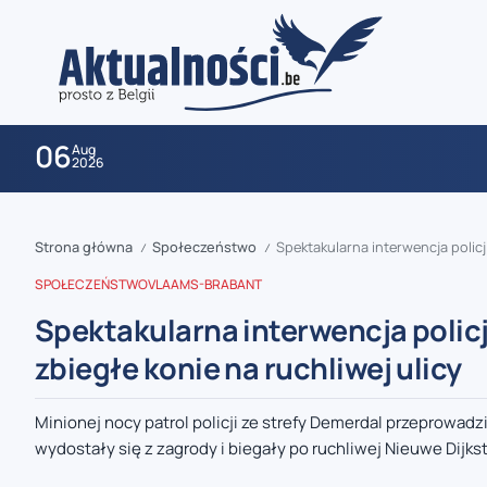
06
Aug
2026
Strona główna
Społeczeństwo
Spektakularna interwencja policj
/
/
SPOŁECZEŃSTWO
VLAAMS-BRABANT
Spektakularna interwencja policj
zbiegłe konie na ruchliwej ulicy
zaobserwuj nas
Minionej nocy patrol policji ze strefy Demerdal przeprowad
wydostały się z zagrody i biegały po ruchliwej Nieuwe Dijkstr
zaobserwuj nas