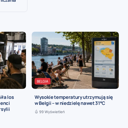
niczania
BELGIA
iła los
Wysokie temperatury utrzymują się
ienci
w Belgii – w niedzielę nawet 31°C
sylii
99 Wyświetleń