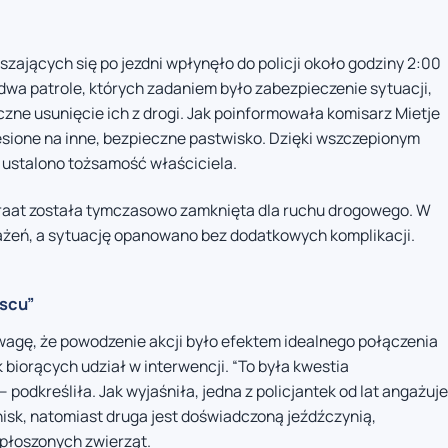
ających się po jezdni wpłynęło do policji około godziny 2:00
dwa patrole, których zadaniem było zabezpieczenie sytuacji,
zne usunięcie ich z drogi. Jak poinformowała komisarz Mietje
esione na inne, bezpieczne pastwisko. Dzięki wszczepionym
 ustalono tożsamość właściciela.
traat została tymczasowo zamknięta dla ruchu drogowego. W
obrażeń, a sytuację opanowano bez dodatkowych komplikacji.
jscu”
agę, że powodzenie akcji było efektem idealnego połączenia
biorących udział w interwencji. “To była kwestia
odkreśliła. Jak wyjaśniła, jedna z policjantek od lat angażuje
nisk, natomiast druga jest doświadczoną jeźdźczynią,
spłoszonych zwierząt.