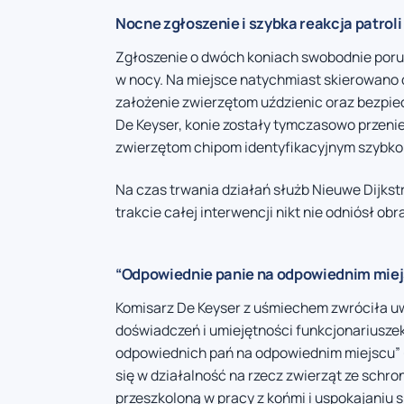
Nocne zgłoszenie i szybka reakcja patroli
Zgłoszenie o dwóch koniach swobodnie porusz
w nocy. Na miejsce natychmiast skierowano 
założenie zwierzętom uździenic oraz bezpiec
De Keyser, konie zostały tymczasowo przeni
zwierzętom chipom identyfikacyjnym szybko
Na czas trwania działań służb Nieuwe Dijks
trakcie całej interwencji nikt nie odniósł 
“Odpowiednie panie na odpowiednim mie
Komisarz De Keyser z uśmiechem zwróciła uw
doświadczeń i umiejętności funkcjonariuszek 
odpowiednich pań na odpowiednim miejscu” – p
się w działalność na rzecz zwierząt ze schro
przeszkoloną w pracy z końmi i uspokajaniu 