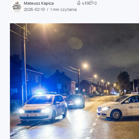
Mateusz Kapica
439
0
zaobserwuj nas
2026-02-10
1 min czytania
zaobserwuj nas
zaobserwuj nas
zaobserwuj nas