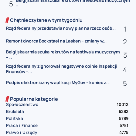
Belgijska armia szuka rekrutów na festiwalu muzycznym
–...
Chętnie czytane w tym tygodniu
Rząd federalny przedstawia nowy plan na rzecz osób...
Remont dworca Bockstael na Laeken – zmiany w...
Belgijska armia szuka rekrutów na festiwalu muzycznym
–...
Rząd federalny zignorował negatywne opinie Inspekcji
Finansów –...
Podpis elektroniczny w aplikacji MyGov – koniec z...
Popularne kategorie
Społeczeństwo
10012
Bruksela
6282
Polityka
5789
Praca i Finanse
5781
Prawo i Urzędy
4775