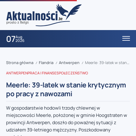
07
Aug
2026
Strona główna
Flandria
Antwerpen
Meerle: 39-latek w stanie krytycznym po pracy z nawozami
/
/
/
ANTWERPEN
PRACA I FINANSE
SPOŁECZEŃSTWO
Meerle: 39-latek w stanie krytycznym
po pracy z nawozami
W gospodarstwie hodowli trzody chlewnej w
miejscowości Meerle, położonej w gminie Hoogstraten w
prowincji Antwerpen, doszło do poważnej sytuacji z
udziałem 39-letniego mężczyzny. Poszkodowany