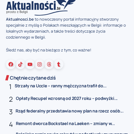
Aktualnosci.be
to nowoczesny portal informacyjny stworzony
specjalnie z myślą o Polakach mieszkających w Belgii: informacje o
lokalnych wydarzeniach, a także treści dotyczące życia
codziennego w Belgii.
Śledź nas, aby być na bieżąco z tym, co ważne!
Chętnie czytane dziś
Strzały na Uccle – ranny mężczyzna trafił do...
Opłaty Recupel wzrosną od 2027 roku – podwyżki...
Rząd federalny przedstawia nowy plan na rzecz osób...
Remont dworca Bockstael na Laeken – zmiany w...