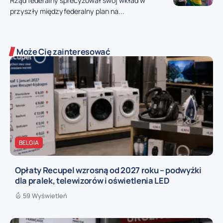
Rząd federalny sprecyzował swój wkład w
przyszły międzyfederalny plan na...
Może Cię zainteresować
BELGIA
Opłaty Recupel wzrosną od 2027 roku – podwyżki
dla pralek, telewizorów i oświetlenia LED
59 Wyświetleń