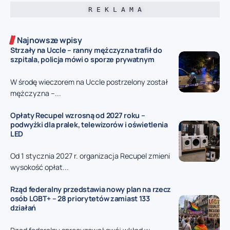
R E K L A M A
Najnowsze wpisy
Strzały na Uccle – ranny mężczyzna trafił do
szpitala, policja mówi o sporze prywatnym
W środę wieczorem na Uccle postrzelony został
mężczyzna –...
Opłaty Recupel wzrosną od 2027 roku –
podwyżki dla pralek, telewizorów i oświetlenia
LED
Od 1 stycznia 2027 r. organizacja Recupel zmieni
wysokość opłat...
Rząd federalny przedstawia nowy plan na rzecz
osób LGBT+ – 28 priorytetów zamiast 133
działań