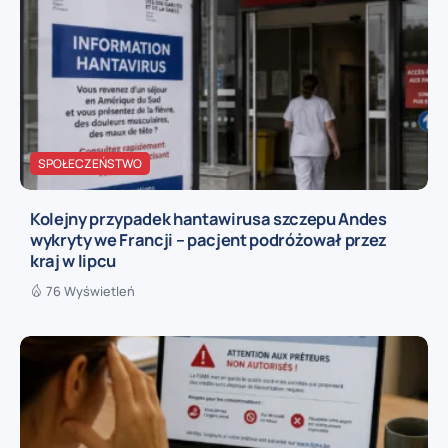
SPOŁECZEŃSTWO
Kolejny przypadek hantawirusa szczepu Andes
wykryty we Francji – pacjent podróżował przez
kraj w lipcu
76 Wyświetleń