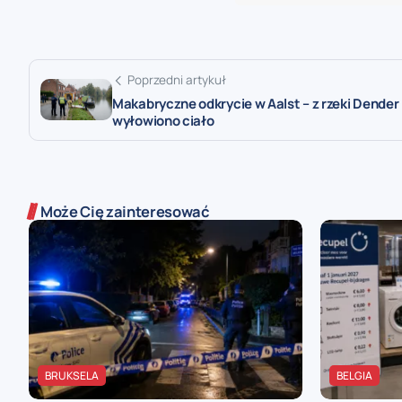
Poprzedni artykuł
Makabryczne odkrycie w Aalst – z rzeki Dender
wyłowiono ciało
Może Cię zainteresować
BRUKSELA
BELGIA