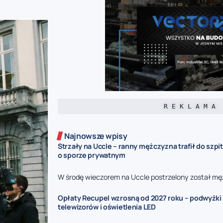
R E K L A M A
Najnowsze wpisy
Strzały na Uccle – ranny mężczyzna trafił do szpit
o sporze prywatnym
W środę wieczorem na Uccle postrzelony został mę
Opłaty Recupel wzrosną od 2027 roku – podwyżki d
telewizorów i oświetlenia LED