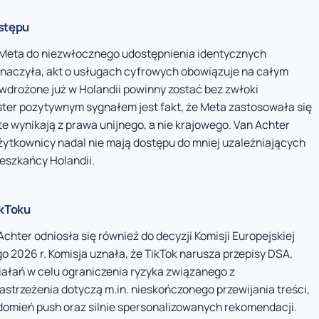
stępu
 Meta do niezwłocznego udostępnienia identycznych
znaczyła, akt o usługach cyfrowych obowiązuje na całym
 wdrożone już w Holandii powinny zostać bez zwłoki
ster pozytywnym sygnałem jest fakt, że Meta zastosowała się
te wynikają z prawa unijnego, a nie krajowego. Van Achter
żytkownicy nadal nie mają dostępu do mniej uzależniających
eszkańcy Holandii.
ikToku
chter odniosła się również do decyzji Komisji Europejskiej
go 2026 r. Komisja uznała, że TikTok narusza przepisy DSA,
ałań w celu ograniczenia ryzyka związanego z
Zastrzeżenia dotyczą m.in. nieskończonego przewijania treści,
omień push oraz silnie spersonalizowanych rekomendacji.