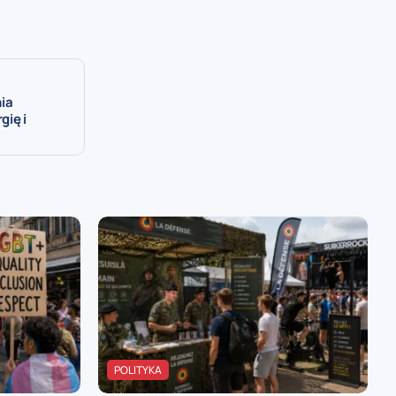
ia
gię i
POLITYKA