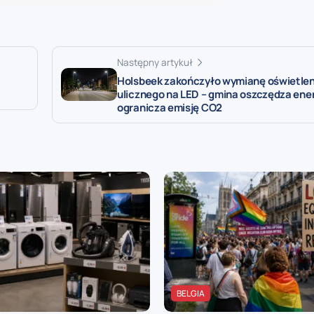
Następny artykuł
Holsbeek zakończyło wymianę oświetlen
ulicznego na LED – gmina oszczędza ener
ogranicza emisję CO2
BELGIA