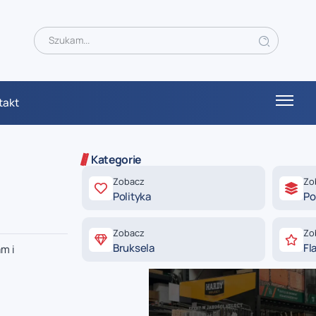
takt
Kategorie
Zobacz
Zo
Polityka
Po
Zobacz
Zo
Bruksela
Fl
m i