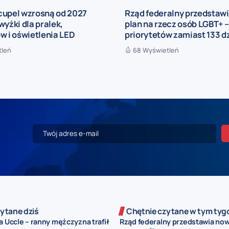
cupel wzrosną od 2027
Rząd federalny przedstaw
wyżki dla pralek,
plan na rzecz osób LGBT+ –
w i oświetlenia LED
priorytetów zamiast 133 d
tleń
68 Wyświetleń
ytane dziś
Chętnie czytane w tym tyg
a Uccle – ranny mężczyzna trafił
Rząd federalny przedstawia now