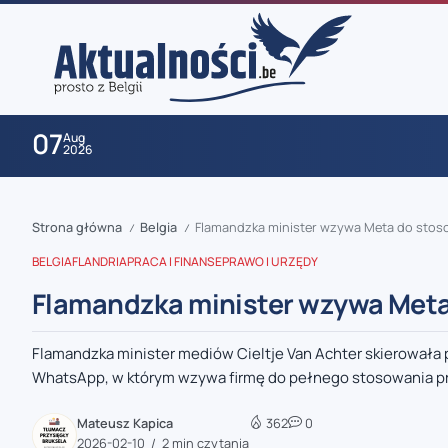
07
Aug
2026
Strona główna
Belgia
Flamandzka minister wzywa Meta do stoso
/
/
BELGIA
FLANDRIA
PRACA I FINANSE
PRAWO I URZĘDY
Flamandzka minister wzywa Meta
Flamandzka minister mediów Cieltje Van Achter skierowała 
zaobserwuj nas
WhatsApp, w którym wzywa firmę do pełnego stosowania pr
zaobserwuj nas
Mateusz Kapica
362
0
2026-02-10
2 min czytania