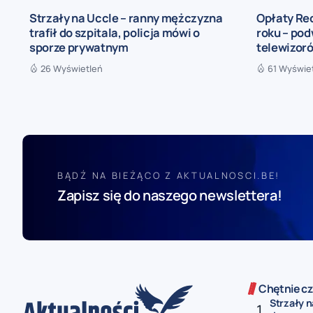
Strzały na Uccle – ranny mężczyzna
Opłaty Re
trafił do szpitala, policja mówi o
roku – pod
sporze prywatnym
telewizoró
26 Wyświetleń
61 Wyświe
BĄDŹ NA BIEŻĄCO Z AKTUALNOSCI.BE!
Zapisz się do naszego newslettera!
Chętnie cz
Strzały n