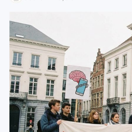
zaobserwuj nas
zaobserwuj nas
zaobserwuj nas
zaobserwuj nas