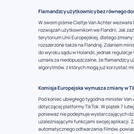
Flamandzcy użytkownicy bez równego do
W swoim piśmie Cieltje Van Achter wezwała
rozwiązań użytkownikom we Flandrii. Jak za
terytorium Unii Europejskiej, dlatego zmiany
rozszerzone także na Flandrię. Zdaniem mini
do wyroku sądu w Holandii, jednak regulacje 
uznała za niedopuszczalne, że flamandzcy u
algorytmów, z których mogą już korzystać mi
Komisja Europejska wymusza zmiany w T
Pod koniec ubiegłego tygodnia minister Van A
dotyczącej platformy TikTok. W piątek 7 lute
ponieważ nie podejmuje wystarczających dzi
uzależniającymi funkcjami swojej aplikacji. 
automatycznego odtwarzania filmów, powiad