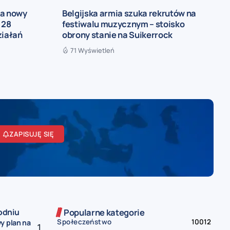
ia nowy
Belgijska armia szuka rekrutów na
 28
festiwalu muzycznym – stoisko
ziałań
obrony stanie na Suikerrock
71 Wyświetleń
ZAPISUJĘ SIĘ
odniu
Popularne kategorie
Społeczeństwo
10012
y plan na