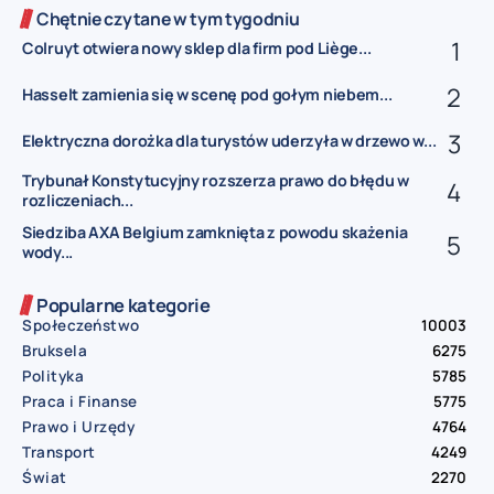
Chętnie czytane w tym tygodniu
Colruyt otwiera nowy sklep dla firm pod Liège...
Hasselt zamienia się w scenę pod gołym niebem...
Elektryczna dorożka dla turystów uderzyła w drzewo w...
Trybunał Konstytucyjny rozszerza prawo do błędu w
rozliczeniach...
Siedziba AXA Belgium zamknięta z powodu skażenia
wody...
Popularne kategorie
Społeczeństwo
10003
Bruksela
6275
Polityka
5785
Praca i Finanse
5775
Prawo i Urzędy
4764
Transport
4249
Świat
2270