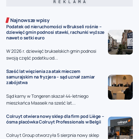
R E K L A M A
Najnowsze wpisy
Podatek od nieruchomości w Brukseli rośnie –
dziewięć gmin podnosi stawki, rachunki wyższe
nawet o setki euro
W 2026 r. dziewięć brukselskich gmin podnosi
swoją część podatku od...
Sześć lat więzienia za atak mieczem
samurajskim na fryzjera – sąd uznał zamiar
zabójstwa
Sąd karny w Tongeren skazał 44-letniego
mieszkańca Maaseik na sześć lat...
Colruyt otwiera nowy sklep dla firm pod Liège –
ósma placówka Colruyt Professionals w Belgii
Colruyt Group otworzyła 5 sierpnia nowy sklep