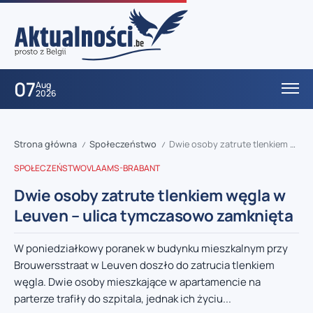
07
Aug
2026
Strona główna
Społeczeństwo
Dwie osoby zatrute tlenkiem węgla w Leuven – ulica tymczasowo zamknięta
/
/
SPOŁECZEŃSTWO
VLAAMS-BRABANT
Dwie osoby zatrute tlenkiem węgla w
Leuven – ulica tymczasowo zamknięta
W poniedziałkowy poranek w budynku mieszkalnym przy
Brouwersstraat w Leuven doszło do zatrucia tlenkiem
węgla. Dwie osoby mieszkające w apartamencie na
parterze trafiły do szpitala, jednak ich życiu...