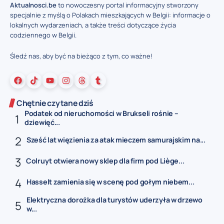
Aktualnosci.be
to nowoczesny portal informacyjny stworzony
specjalnie z myślą o Polakach mieszkających w Belgii: informacje o
lokalnych wydarzeniach, a także treści dotyczące życia
codziennego w Belgii.
Śledź nas, aby być na bieżąco z tym, co ważne!
Chętnie czytane dziś
Podatek od nieruchomości w Brukseli rośnie –
dziewięć...
Sześć lat więzienia za atak mieczem samurajskim na...
Colruyt otwiera nowy sklep dla firm pod Liège...
Hasselt zamienia się w scenę pod gołym niebem...
Elektryczna dorożka dla turystów uderzyła w drzewo
w...