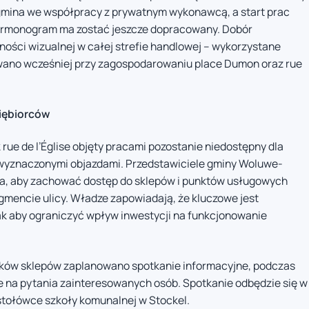
e gmina we współpracy z prywatnym wykonawcą, a start prac
armonogram ma zostać jeszcze dopracowany. Dobór
ści wizualnej w całej strefie handlowej – wykorzystane
owano wcześniej przy zagospodarowaniu place Dumon oraz rue
siębiorców
ue de l’Église objęty pracami pozostanie niedostępny dla
yznaczonymi objazdami. Przedstawiciele gminy Woluwe-
ania, aby zachować dostęp do sklepów i punktów usługowych
mencie ulicy. Władze zapowiadają, że kluczowe jest
ak aby ograniczyć wpływ inwestycji na funkcjonowanie
ników sklepów zaplanowano spotkanie informacyjne, podczas
e na pytania zainteresowanych osób. Spotkanie odbędzie się w
 stołówce szkoły komunalnej w Stockel.