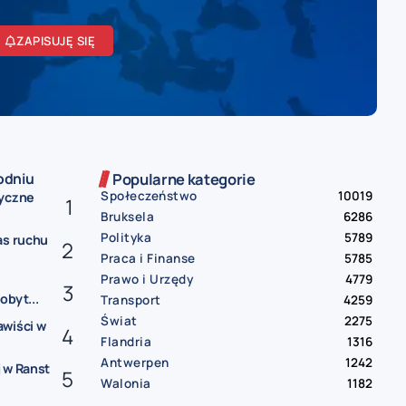
ZAPISUJĘ SIĘ
odniu
Popularne kategorie
Społeczeństwo
10019
ryczne
Bruksela
6286
Polityka
5789
as ruchu
Praca i Finanse
5785
Prawo i Urzędy
4779
obyt...
Transport
4259
Świat
2275
awiści w
Flandria
1316
Antwerpen
1242
 w Ranst
Walonia
1182