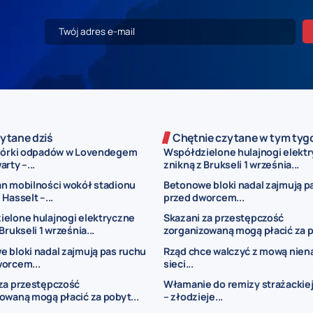
ytane dziś
Chętnie czytane w tym tyg
iórki odpadów w Lovendegem
Współdzielone hulajnogi elekt
rty –...
znikną z Brukseli 1 września...
n mobilności wokół stadionu
Betonowe bloki nadal zajmują p
Hasselt –...
przed dworcem...
elone hulajnogi elektryczne
Skazani za przestępczość
Brukseli 1 września...
zorganizowaną mogą płacić za p
 bloki nadal zajmują pas ruchu
Rząd chce walczyć z mową nien
orcem...
sieci...
za przestępczość
Włamanie do remizy strażackiej
owaną mogą płacić za pobyt...
– złodzieje...