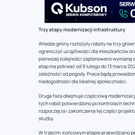
Trzy etapy modernizacji infrastruktury
Władze gminy rozłożyły roboty na trzy główne
ograniczyć uciążliwości dla mieszkańców ora
pierwszej kolejności zaplanowano wymianę si
etap ma potrwać od 9 lutego do 13 marca 202
zależności od pogody. Prace będą prowadzo
niedogodności dla lokalnej społeczności.
Druga faza obejmuje częściową modernizację
tych robót potwierdzono po kontrolach tech
rozpoczęcia i zakończenia tej części projekt
służby.
W trzecim, końcowym etapie przewidziano p