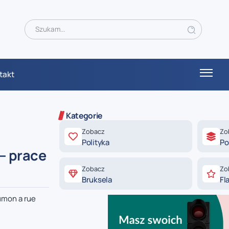
takt
Kategorie
Zobacz
Zo
Polityka
Po
 – prace
Zobacz
Zo
Bruksela
Fl
umon a rue