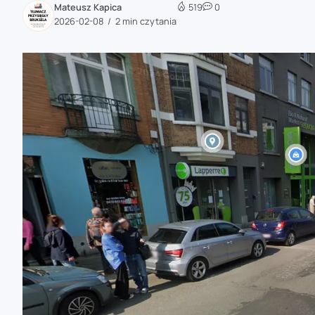
Mateusz Kapica
519
0
zaobserwuj nas
2026-02-08
2 min czytania
zaobserwuj nas
zaobserwuj nas
zaobserwuj nas