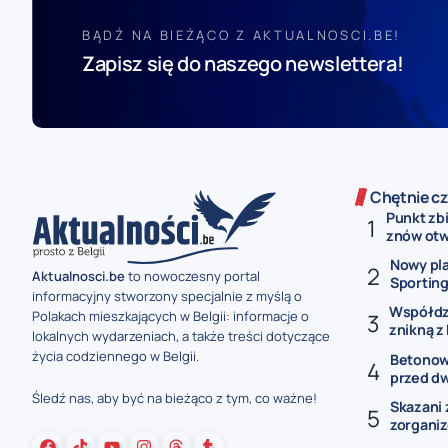
BĄDŹ NA BIEŻĄCO Z AKTUALNOSCI.BE!
Zapisz się do naszego newslettera!
Chętnie cz
Punkt zb
znów otwa
Nowy pla
Aktualnosci.be
to nowoczesny portal
Sporting 
informacyjny stworzony specjalnie z myślą o
Współdzi
Polakach mieszkających w Belgii: informacje o
znikną z 
lokalnych wydarzeniach, a także treści dotyczące
życia codziennego w Belgii.
Betonowe
przed dw
Śledź nas, aby być na bieżąco z tym, co ważne!
Skazani 
zorganiz