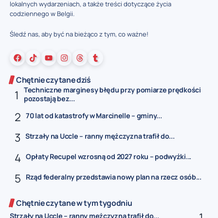
lokalnych wydarzeniach, a także treści dotyczące życia
codziennego w Belgii.
Śledź nas, aby być na bieżąco z tym, co ważne!
Chętnie czytane dziś
Techniczne marginesy błędu przy pomiarze prędkości
pozostają bez...
70 lat od katastrofy w Marcinelle – gminy...
Strzały na Uccle – ranny mężczyzna trafił do...
Opłaty Recupel wzrosną od 2027 roku – podwyżki...
Rząd federalny przedstawia nowy plan na rzecz osób...
Chętnie czytane w tym tygodniu
Strzały na Uccle – ranny mężczyzna trafił do...