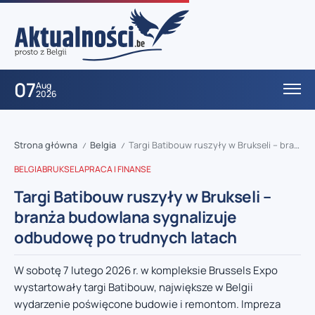
07
Aug
2026
Strona główna
Belgia
Targi Batibouw ruszyły w Brukseli – branża budowlana sygnalizuje odbudowę po trudnych latach
/
/
BELGIA
BRUKSELA
PRACA I FINANSE
Targi Batibouw ruszyły w Brukseli –
branża budowlana sygnalizuje
odbudowę po trudnych latach
W sobotę 7 lutego 2026 r. w kompleksie Brussels Expo
wystartowały targi Batibouw, największe w Belgii
wydarzenie poświęcone budowie i remontom. Impreza