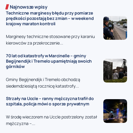
Najnowsze wpisy
Techniczne marginesy błędu przy pomiarze
prędkości pozostają bez zmian – w weekend
krajowy maraton kontroli
Marginesy techniczne stosowane przy karaniu
kierowców za przekroczenie...
70 lat od katastrofy w Marcinelle – gminy
Begijnendijk i Tremelo upamiętniają swoich
górników
Gminy Begijnendijk i Tremelo obchodzą
siedemdziesiątą rocznicę katastrofy...
Strzały na Uccle – ranny mężczyzna trafił do
szpitala, policja mówi o sporze prywatnym
W środę wieczorem na Uccle postrzelony został
mężczyzna –...