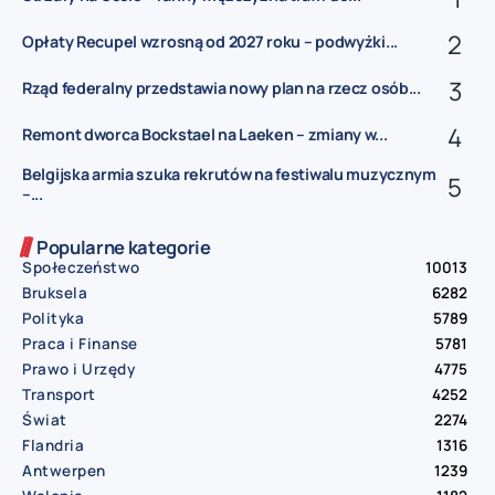
Opłaty Recupel wzrosną od 2027 roku – podwyżki...
Rząd federalny przedstawia nowy plan na rzecz osób...
Remont dworca Bockstael na Laeken – zmiany w...
Belgijska armia szuka rekrutów na festiwalu muzycznym
–...
Popularne kategorie
Społeczeństwo
10013
Bruksela
6282
Polityka
5789
Praca i Finanse
5781
Prawo i Urzędy
4775
Transport
4252
Świat
2274
Flandria
1316
Antwerpen
1239