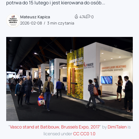
potrwa do 15 lutego i jest kierowana do osób...
Mateusz Kapica
474
0
2026-02-08
3 min czytania
"
Vasco stand at Batibouw, Brussels Expo, 2017
" by
DimiTalen
is
licensed under
CC CC0 1.0