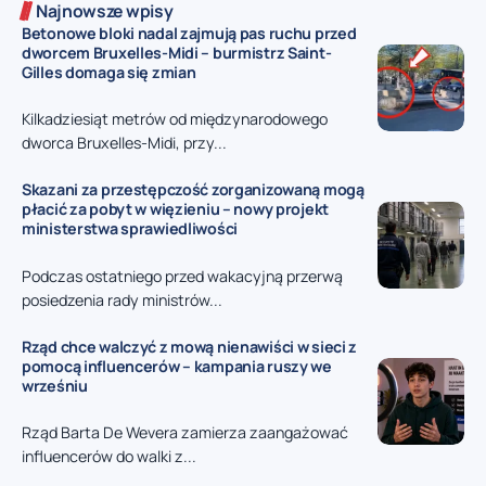
Najnowsze wpisy
Betonowe bloki nadal zajmują pas ruchu przed
dworcem Bruxelles-Midi – burmistrz Saint-
Gilles domaga się zmian
Kilkadziesiąt metrów od międzynarodowego
dworca Bruxelles-Midi, przy...
Skazani za przestępczość zorganizowaną mogą
płacić za pobyt w więzieniu – nowy projekt
ministerstwa sprawiedliwości
Podczas ostatniego przed wakacyjną przerwą
posiedzenia rady ministrów...
Rząd chce walczyć z mową nienawiści w sieci z
pomocą influencerów – kampania ruszy we
wrześniu
Rząd Barta De Wevera zamierza zaangażować
influencerów do walki z...