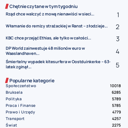
Chętnie czytane w tym tygodniu
Rząd chce walczyć z mową nienawiści w sieci...
Włamanie do remizy strażackiej w Ranst – złodzieje...
KBC chce przejąć Ethias, ale tylko w całości...
DP World zainwestuje 48 milionów euro w
Waaslandhaven...
Śmiertelny wypadek kitesurfera w Oostduinkerke – 63-
latek zginął...
Popularne kategorie
Społeczeństwo
10018
Bruksela
6285
Polityka
5789
Praca i Finanse
5785
Prawo i Urzędy
4779
Transport
4257
Świat
2275