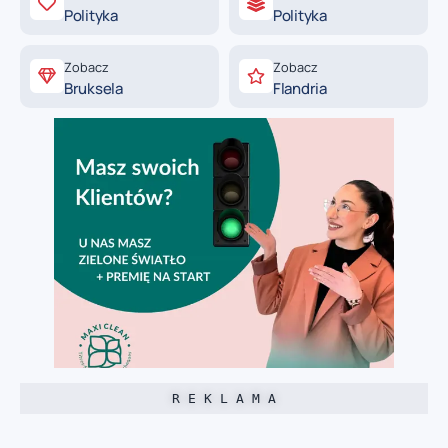
Polityka
Polityka
Zobacz
Zobacz
Bruksela
Flandria
R E K L A M A