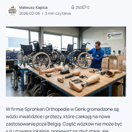
Mateusz Kapica
250
0
2026-02-06
3 min czytania
W firmie Spronken Orthopedie w Genk gromadzone są
wózki inwalidzkie i protezy, które czekają na nowe
zastosowanie poza Belgią. Część wózków nie może być
już używana lokalnie, ponieważ są zbyt stare, ale