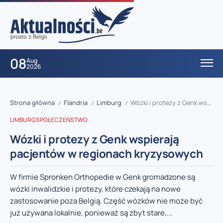
08
Aug
2026
Strona główna
Flandria
Limburg
Wózki i protezy z Genk wspierają pacjentów w regionach kryzysowych
/
/
/
LIMBURG
SPOŁECZEŃSTWO
Wózki i protezy z Genk wspierają
pacjentów w regionach kryzysowych
W firmie Spronken Orthopedie w Genk gromadzone są
wózki inwalidzkie i protezy, które czekają na nowe
zastosowanie poza Belgią. Część wózków nie może być
już używana lokalnie, ponieważ są zbyt stare,...