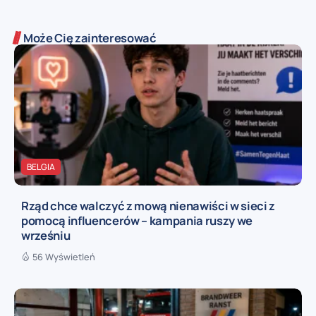
Może Cię zainteresować
BELGIA
Rząd chce walczyć z mową nienawiści w sieci z
pomocą influencerów – kampania ruszy we
wrześniu
56 Wyświetleń