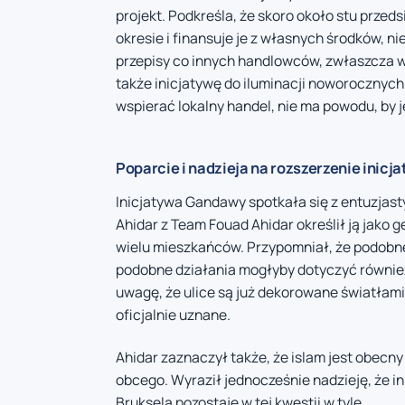
projekt. Podkreśla, że skoro około stu prz
okresie i finansuje je z własnych środków, 
przepisy co innych handlowców, zwłaszcza w
także inicjatywę do iluminacji noworocznych
wspierać lokalny handel, nie ma powodu, by 
Poparcie i nadzieja na rozszerzenie inicj
Inicjatywa Gandawy spotkała się z entuzjast
Ahidar z Team Fouad Ahidar określił ją jako 
wielu mieszkańców. Przypomniał, że podobne 
podobne działania mogłyby dotyczyć również 
uwagę, że ulice są już dekorowane światłami z
oficjalnie uznane.
Ahidar zaznaczył także, że islam jest obecny
obcego. Wyraził jednocześnie nadzieję, że in
Bruksela pozostaje w tej kwestii w tyle.