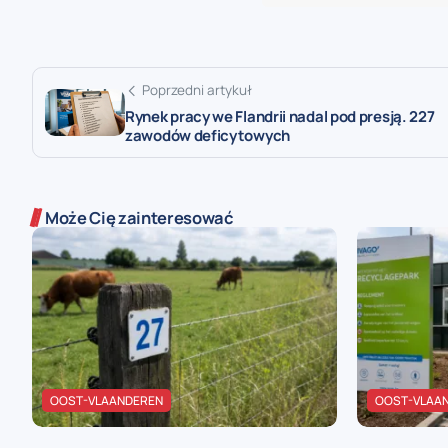
Poprzedni artykuł
Rynek pracy we Flandrii nadal pod presją. 227
zawodów deficytowych
Może Cię zainteresować
OOST-VLAANDEREN
OOST-VLAA