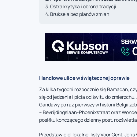
Ostra krytyka i obrona tradycji
Bruksela bez planów zmian
Handlowe ulice w świątecznej oprawie
Za kilka tygodni rozpocznie się Ramadan, c
się od jedzenia i picia od świtu do zmierzch
Gandawy po raz pierwszy w historii Belgii z
– Bevrijdingslaan-Phoenixstraat oraz Wondel
posiłku kończącego dzienny post, rozświetl
Przedstawiciel lokalnej listy Voor Gent, Jo