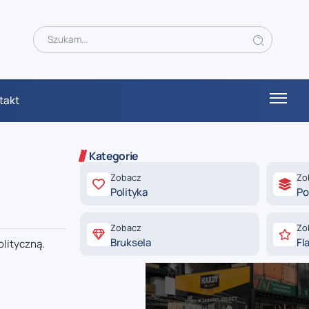
takt
Kategorie
Zobacz
Zo
Polityka
Po
Zobacz
Zo
Bruksela
Fl
olityczną.