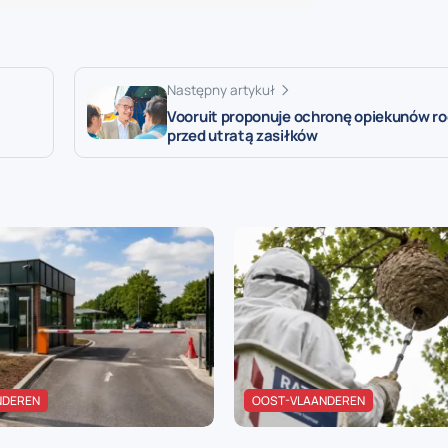
Następny artykuł
Vooruit proponuje ochronę opiekunów r
przed utratą zasiłków
NDEREN
OOST-VLAANDEREN