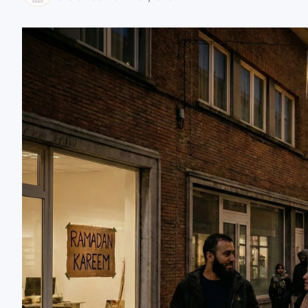
zaobserwuj nas
zaobserwuj nas
zaobserwuj nas
zaobserwuj nas