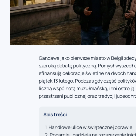
Gandawa jako pierwsze miasto w Belgii zdecy
szeroką debatę polityczną. Pomysł wyszedł o
sfinansują dekoracje świetlne na dwóch han
piątek 13 lutego. Podczas gdy część politykó
liczną wspólnotą muzułmańską, inni ostro ją 
przestrzeni publicznej oraz tradycji judeochr
Spis treści
Handlowe ulice w świątecznej oprawie
Poparcie i nadzieja na rozszerzenie ini