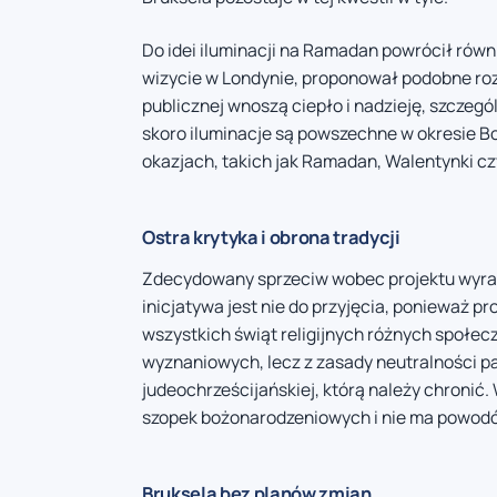
Do idei iluminacji na Ramadan powrócił równi
wizycie w Londynie, proponował podobne rozw
publicznej wnoszą ciepło i nadzieję, szczeg
skoro iluminacje są powszechne w okresie B
okazjach, takich jak Ramadan, Walentynki c
Ostra krytyka i obrona tradycji
Zdecydowany sprzeciw wobec projektu wyra
inicjatywa jest nie do przyjęcia, ponieważ p
wszystkich świąt religijnych różnych społeczn
wyznaniowych, lecz z zasady neutralności pań
judeochrześcijańskiej, którą należy chronić
szopek bożonarodzeniowych i nie ma powodó
Bruksela bez planów zmian