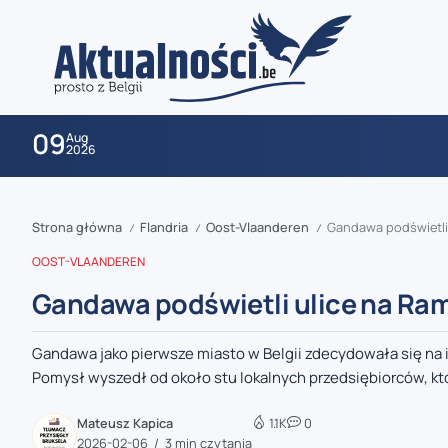
09
Aug
2026
Strona główna
Flandria
Oost-Vlaanderen
Gandawa podświetli 
/
/
/
OOST-VLAANDEREN
Gandawa podświetli ulice na Ram
Gandawa jako pierwsze miasto w Belgii zdecydowała się na i
zaobserwuj nas
Pomysł wyszedł od około stu lokalnych przedsiębiorców, któ
zaobserwuj nas
Mateusz Kapica
1.1K
0
2026-02-06
3 min czytania