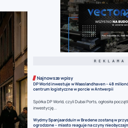
R E K L A M A
Najnowsze wpisy
DP World inwestuje w Waaslandhaven – 48 milion
centrum logistyczne w porcie w Antwerpii
Spółka DP World, czyli Dubai Ports, ogłosiła począ
inwestycję...
Wydmy Spanjaardduin w Bredene zostaną w przy
ogrodzone – miasto reaguje na czyny nieobyczaj