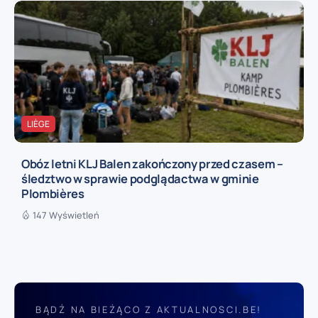
LIÈGE
Obóz letni KLJ Balen zakończony przed czasem –
śledztwo w sprawie podglądactwa w gminie
Plombières
147 Wyświetleń
BĄDŹ NA BIEŻĄCO Z AKTUALNOSCI.BE!