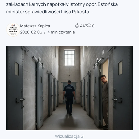
zakładach karnych napotkały istotny opór. Estońska
minister sprawiedliwości Liisa Pakosta...
Mateusz Kapica
447
0
2026-02-06
4 min czytania
Wizualizacja SI