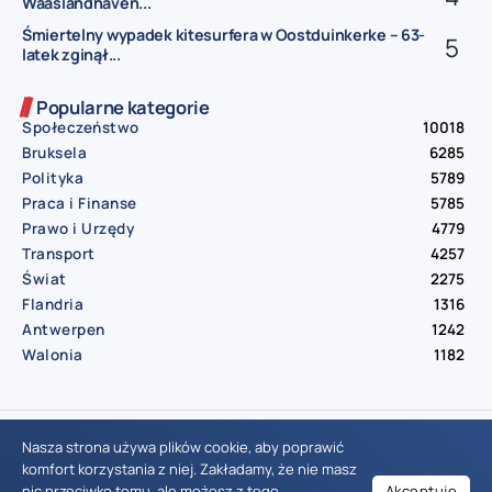
Waaslandhaven...
Śmiertelny wypadek kitesurfera w Oostduinkerke – 63-
latek zginął...
Popularne kategorie
Społeczeństwo
10018
Bruksela
6285
Polityka
5789
Praca i Finanse
5785
Prawo i Urzędy
4779
Transport
4257
Świat
2275
Flandria
1316
Antwerpen
1242
Walonia
1182
© Aktualnosci.be – All Right Reserved 2016-2026
Nasza strona używa plików cookie, aby poprawić
komfort korzystania z niej. Zakładamy, że nie masz
nic przeciwko temu, ale możesz z tego
Akceptuję
Wiadomości Belgia
Wydarzenia Belgia
Informacje Belgia
Nowinki Belgia
Nowości Belgia
Co w Belgii