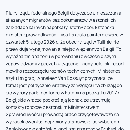
Plany rządu federalnego Belgii dotyczące umieszczania
skazanych migrantów bez dokumentów w estońskich
zakładach karnych napotkały istotny opór. Estońska
minister sprawiedliwości Liisa Pakosta poinformowała w
czwartek 5 lutego 2026 r., że obecny rząd w Tallinie nie
przewiduje wynajmowania miejsc więziennych Belgii. To
wyraźna zmiana tonu w porównaniu z wcześniejszymi
zapowiedziami z początku tygodnia, kiedy belgijski resort
mówił o rozpoczęciu rozmów technicznych. Minister ds.
azylu i migracji Anneleen Van Bossuyt przyznała, że
temat jest politycznie wrażliwy ze względu na zbliżające
się wybory parlamentarne w Estonii na początku 2027 r.
Belgijskie władze podkreślają jednak, że utrzymują
kontakty robocze z estońskim Ministerstwem
Sprawiedliwości i prowadzą prace przygotowawcze na
wypadek ewentualnej zmiany stanowiska po wyborach.
Zablokowanie estońskiej opcji zmusza rząd w Brukseli do