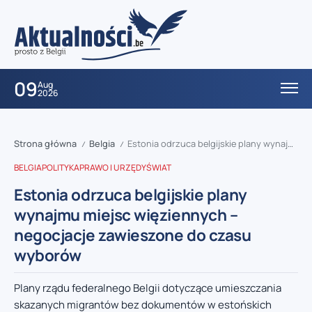
09
Aug
2026
Strona główna
Belgia
Estonia odrzuca belgijskie plany wynajmu miejsc więziennych – negocjacje zawieszone do czasu wyborów
/
/
BELGIA
POLITYKA
PRAWO I URZĘDY
ŚWIAT
Estonia odrzuca belgijskie plany
wynajmu miejsc więziennych –
negocjacje zawieszone do czasu
wyborów
Plany rządu federalnego Belgii dotyczące umieszczania
skazanych migrantów bez dokumentów w estońskich