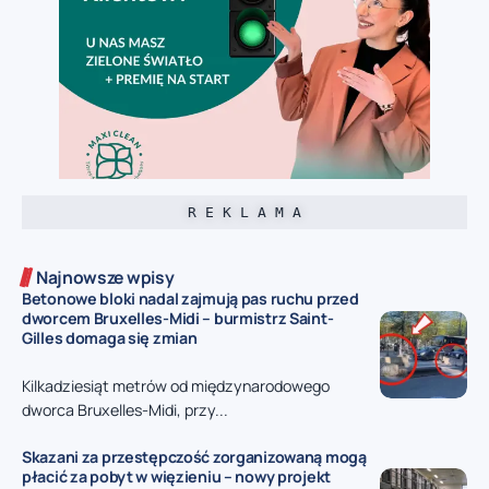
R E K L A M A
Najnowsze wpisy
Betonowe bloki nadal zajmują pas ruchu przed
dworcem Bruxelles-Midi – burmistrz Saint-
Gilles domaga się zmian
Kilkadziesiąt metrów od międzynarodowego
dworca Bruxelles-Midi, przy...
Skazani za przestępczość zorganizowaną mogą
płacić za pobyt w więzieniu – nowy projekt