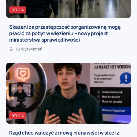
BELGIA
Skazani za przestępczość zorganizowaną mogą
płacić za pobyt w więzieniu – nowy projekt
ministerstwa sprawiedliwości
132 Wyświetleń
BELGIA
Rząd chce walczyć z mową nienawiści w sieci z