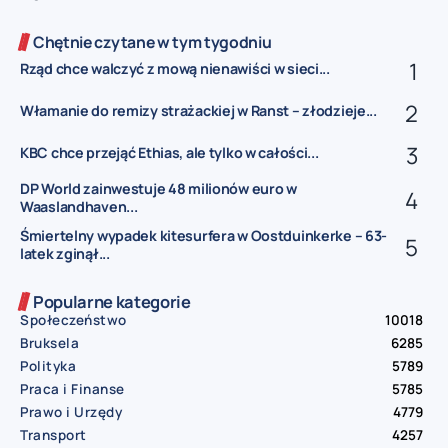
Chętnie czytane w tym tygodniu
Rząd chce walczyć z mową nienawiści w sieci...
Włamanie do remizy strażackiej w Ranst – złodzieje...
KBC chce przejąć Ethias, ale tylko w całości...
DP World zainwestuje 48 milionów euro w
Waaslandhaven...
Śmiertelny wypadek kitesurfera w Oostduinkerke – 63-
latek zginął...
Popularne kategorie
Społeczeństwo
10018
Bruksela
6285
Polityka
5789
Praca i Finanse
5785
Prawo i Urzędy
4779
Transport
4257