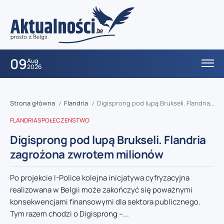
09
Aug
2026
Strona główna
Flandria
Digisprong pod lupą Brukseli. Flandria zagrożona zwrotem milionów
/
/
FLANDRIA
SPOŁECZEŃSTWO
Digisprong pod lupą Brukseli. Flandria
zagrożona zwrotem milionów
Po projekcie I-Police kolejna inicjatywa cyfryzacyjna
realizowana w Belgii może zakończyć się poważnymi
konsekwencjami finansowymi dla sektora publicznego.
Tym razem chodzi o Digisprong –...