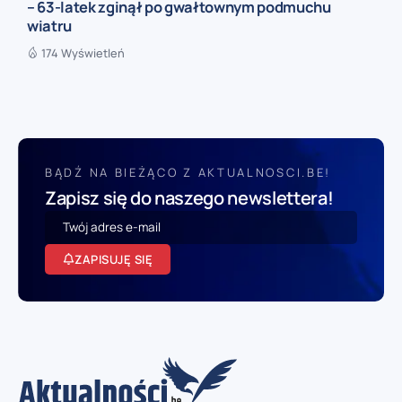
– 63-latek zginął po gwałtownym podmuchu
wiatru
174 Wyświetleń
BĄDŹ NA BIEŻĄCO Z AKTUALNOSCI.BE!
Zapisz się do naszego newslettera!
ZAPISUJĘ SIĘ