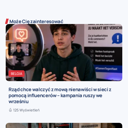
Może Cię zainteresować
BELGIA
Rząd chce walczyć z mową nienawiści w sieci z
pomocą influencerów – kampania ruszy we
wrześniu
125 Wyświetleń