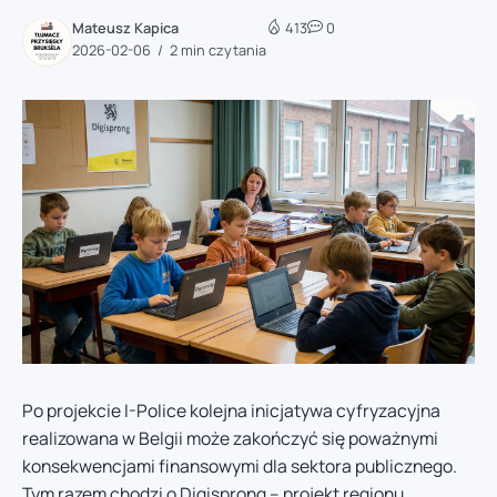
Mateusz Kapica
413
0
2026-02-06
2 min czytania
Po projekcie I-Police kolejna inicjatywa cyfryzacyjna
realizowana w Belgii może zakończyć się poważnymi
konsekwencjami finansowymi dla sektora publicznego.
Tym razem chodzi o Digisprong – projekt regionu