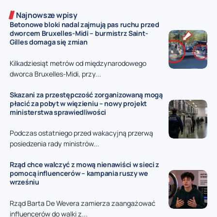
Najnowsze wpisy
Betonowe bloki nadal zajmują pas ruchu przed
dworcem Bruxelles-Midi – burmistrz Saint-
Gilles domaga się zmian
Kilkadziesiąt metrów od międzynarodowego
dworca Bruxelles-Midi, przy...
Skazani za przestępczość zorganizowaną mogą
płacić za pobyt w więzieniu – nowy projekt
ministerstwa sprawiedliwości
Podczas ostatniego przed wakacyjną przerwą
posiedzenia rady ministrów...
Rząd chce walczyć z mową nienawiści w sieci z
pomocą influencerów – kampania ruszy we
wrześniu
Rząd Barta De Wevera zamierza zaangażować
influencerów do walki z...