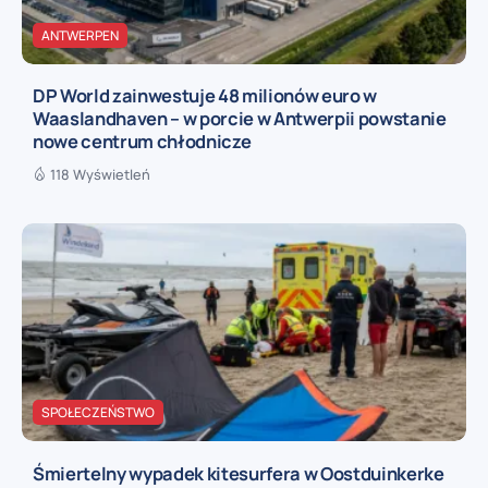
ANTWERPEN
DP World zainwestuje 48 milionów euro w
Waaslandhaven – w porcie w Antwerpii powstanie
nowe centrum chłodnicze
118 Wyświetleń
SPOŁECZEŃSTWO
Śmiertelny wypadek kitesurfera w Oostduinkerke