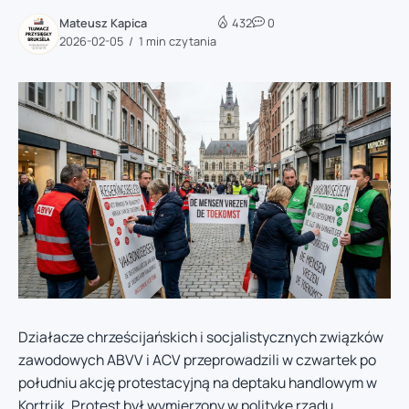
Mateusz Kapica
432
0
2026-02-05
1 min czytania
Działacze chrześcijańskich i socjalistycznych związków
zawodowych ABVV i ACV przeprowadzili w czwartek po
południu akcję protestacyjną na deptaku handlowym w
Kortrijk. Protest był wymierzony w politykę rządu