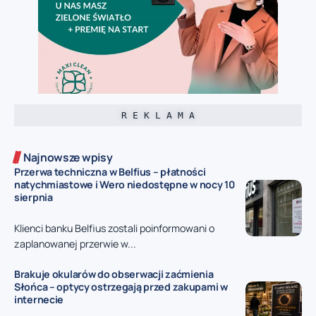
R E K L A M A
Najnowsze wpisy
Przerwa techniczna w Belfius – płatności
natychmiastowe i Wero niedostępne w nocy 10
sierpnia
Klienci banku Belfius zostali poinformowani o
zaplanowanej przerwie w...
Brakuje okularów do obserwacji zaćmienia
Słońca – optycy ostrzegają przed zakupami w
internecie