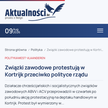
09
Aug
2026
Strona główna
Polityka
Związki zawodowe protestują w Kortrijk przeciwko polityce rządu
/
/
POLITYKA
WEST-VLAANDEREN
Związki zawodowe protestują w
Kortrijk przeciwko polityce rządu
Działacze chrześcijańskich i socjalistycznych związków
zawodowych ABVV i ACV przeprowadzili w czwartek po
południu akcję protestacyjną na deptaku handlowym w
Kortrijk. Protest był wymierzony w...