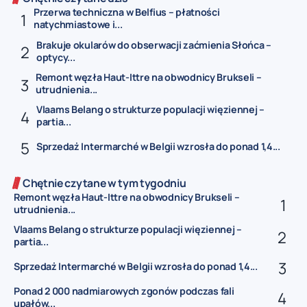
Przerwa techniczna w Belfius – płatności
natychmiastowe i...
Brakuje okularów do obserwacji zaćmienia Słońca –
optycy...
Remont węzła Haut-Ittre na obwodnicy Brukseli –
utrudnienia...
Vlaams Belang o strukturze populacji więziennej –
partia...
Sprzedaż Intermarché w Belgii wzrosła do ponad 1,4...
Chętnie czytane w tym tygodniu
Remont węzła Haut-Ittre na obwodnicy Brukseli –
utrudnienia...
Vlaams Belang o strukturze populacji więziennej –
partia...
Sprzedaż Intermarché w Belgii wzrosła do ponad 1,4...
Ponad 2 000 nadmiarowych zgonów podczas fali
upałów...