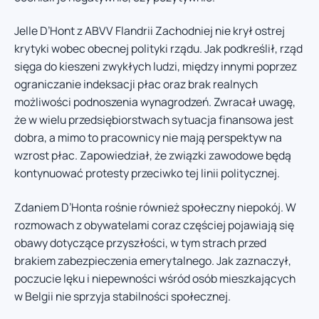
Jelle D’Hont z ABVV Flandrii Zachodniej nie krył ostrej
krytyki wobec obecnej polityki rządu. Jak podkreślił, rząd
sięga do kieszeni zwykłych ludzi, między innymi poprzez
ograniczanie indeksacji płac oraz brak realnych
możliwości podnoszenia wynagrodzeń. Zwracał uwagę,
że w wielu przedsiębiorstwach sytuacja finansowa jest
dobra, a mimo to pracownicy nie mają perspektyw na
wzrost płac. Zapowiedział, że związki zawodowe będą
kontynuować protesty przeciwko tej linii politycznej.
Zdaniem D’Honta rośnie również społeczny niepokój. W
rozmowach z obywatelami coraz częściej pojawiają się
obawy dotyczące przyszłości, w tym strach przed
brakiem zabezpieczenia emerytalnego. Jak zaznaczył,
poczucie lęku i niepewności wśród osób mieszkających
w Belgii nie sprzyja stabilności społecznej.