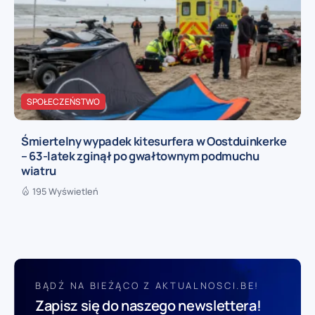
SPOŁECZEŃSTWO
Śmiertelny wypadek kitesurfera w Oostduinkerke
– 63-latek zginął po gwałtownym podmuchu
wiatru
195 Wyświetleń
BĄDŹ NA BIEŻĄCO Z AKTUALNOSCI.BE!
Zapisz się do naszego newslettera!