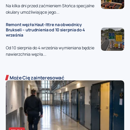
Na kilka dni przed zaćmieniem Słońca specjalne
okulary umożliwiające jego...
Remont węzła Haut-Ittre na obwodnicy
Brukseli – utrudnienia od 10 sierpnia do 4
września
Od 10 sierpnia do 4 września wymieniana będzie
nawierzchnia węzła...
Może Cię zainteresować