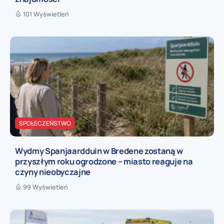
101 Wyświetleń
SPOŁECZEŃSTWO
Wydmy Spanjaardduin w Bredene zostaną w
przyszłym roku ogrodzone – miasto reaguje na
czyny nieobyczajne
99 Wyświetleń