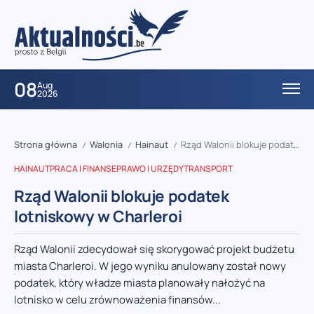
08
Aug
2026
Strona główna
Walonia
Hainaut
Rząd Walonii blokuje podatek lotniskowy w Charleroi
/
/
/
HAINAUT
PRACA I FINANSE
PRAWO I URZĘDY
TRANSPORT
Rząd Walonii blokuje podatek
lotniskowy w Charleroi
Rząd Walonii zdecydował się skorygować projekt budżetu
miasta Charleroi. W jego wyniku anulowany został nowy
podatek, który władze miasta planowały nałożyć na
lotnisko w celu zrównoważenia finansów...