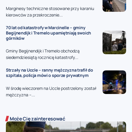
Marginesy techniczne stosowane przy karaniu
kierowców za przekroczenie...
70 lat od katastrofy w Marcinelle – gminy
Begijnendijk i Tremelo upamiętniają swoich
górników
Gminy Begijnendijk i Tremelo obchodzą
siedemdziesiątą rocznicę katastrofy...
Strzały na Uccle – ranny mężczyzna trafił do
szpitala, policja mówi o sporze prywatnym
W środę wieczorem na Uccle postrzelony został
mężczyzna –...
Może Cię zainteresować