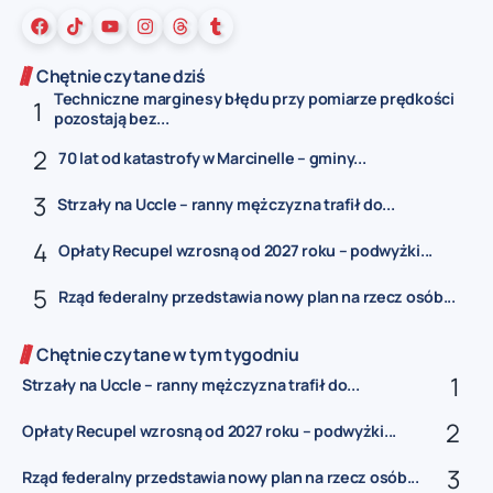
Chętnie czytane dziś
Techniczne marginesy błędu przy pomiarze prędkości
pozostają bez...
70 lat od katastrofy w Marcinelle – gminy...
Strzały na Uccle – ranny mężczyzna trafił do...
Opłaty Recupel wzrosną od 2027 roku – podwyżki...
Rząd federalny przedstawia nowy plan na rzecz osób...
Chętnie czytane w tym tygodniu
Strzały na Uccle – ranny mężczyzna trafił do...
Opłaty Recupel wzrosną od 2027 roku – podwyżki...
Rząd federalny przedstawia nowy plan na rzecz osób...