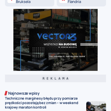
Bruksela
Flandria
R E K L A M A
Najnowsze wpisy
Techniczne marginesy błędu przy pomiarze
prędkości pozostają bez zmian – w weekend
krajowy maraton kontroli