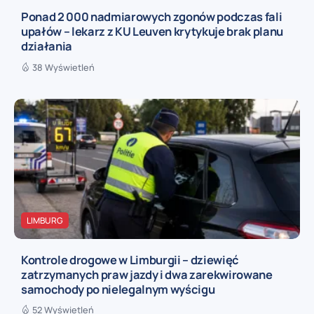
Ponad 2 000 nadmiarowych zgonów podczas fali
upałów – lekarz z KU Leuven krytykuje brak planu
działania
38 Wyświetleń
LIMBURG
Kontrole drogowe w Limburgii – dziewięć
zatrzymanych praw jazdy i dwa zarekwirowane
samochody po nielegalnym wyścigu
52 Wyświetleń