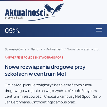
09
Aug
2026
Strona główna
Flandria
Antwerpen
Nowe rozwiązania drogowe przy szkołach w centrum Mol
/
/
/
ANTWERPEN
SPOŁECZEŃSTWO
TRANSPORT
Nowe rozwiązania drogowe przy
szkołach w centrum Mol
Gmina Mol planuje zwiększyć bezpieczeństwo ruchu
drogowego w rejonie największych szkół położonych w
centrum miejscowości. Chodzi o kampusy Het Spoor, Sint-
Jan Berchmans, Ontmoetingscampus oraz...