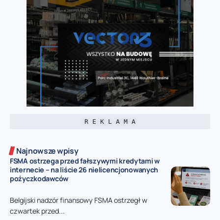
R E K L A M A
Najnowsze wpisy
FSMA ostrzega przed fałszywymi kredytami w
internecie – na liście 26 nielicencjonowanych
pożyczkodawców
Belgijski nadzór finansowy FSMA ostrzegł w
czwartek przed...