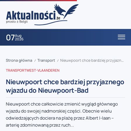
07
Aug
2026
Strona główna
Transport
Nieuwpoort chce bardziej przyjaznego wjazdu do Nieuwpoort-Bad
/
/
TRANSPORT
WEST-VLAANDEREN
Nieuwpoort chce bardziej przyjaznego
wjazdu do Nieuwpoort-Bad
Nieuwpoort chce całkowicie zmienić wygląd głównego
wjazdu do swojej nadmorskiej części. Obecnie wielu
odwiedzających dociera na plażę przez Albert I-laan –
arterię zdominowaną przez ruch...