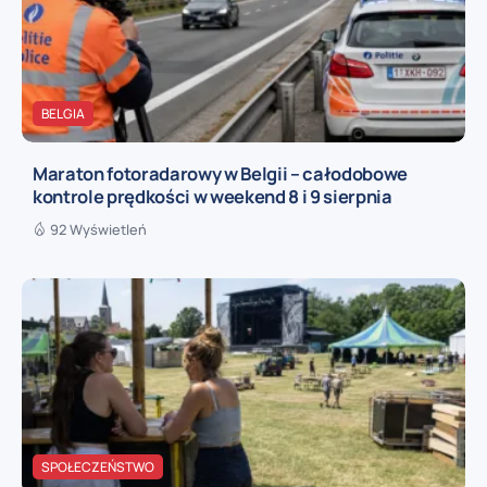
BELGIA
Maraton fotoradarowy w Belgii – całodobowe
kontrole prędkości w weekend 8 i 9 sierpnia
92 Wyświetleń
SPOŁECZEŃSTWO