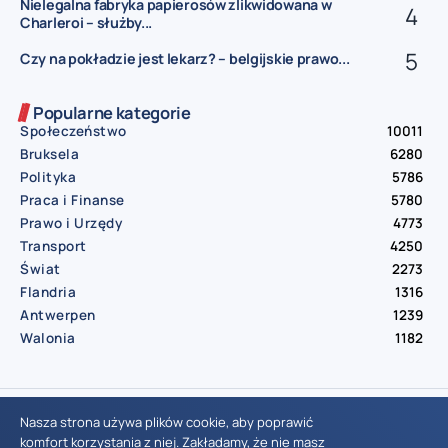
Nielegalna fabryka papierosów zlikwidowana w
Charleroi – służby...
Czy na pokładzie jest lekarz? – belgijskie prawo...
Popularne kategorie
Społeczeństwo
10011
Bruksela
6280
Polityka
5786
Praca i Finanse
5780
Prawo i Urzędy
4773
Transport
4250
Świat
2273
Flandria
1316
Antwerpen
1239
Walonia
1182
© Aktualnosci.be – All Right Reserved 2016-2026
Nasza strona używa plików cookie, aby poprawić
komfort korzystania z niej. Zakładamy, że nie masz