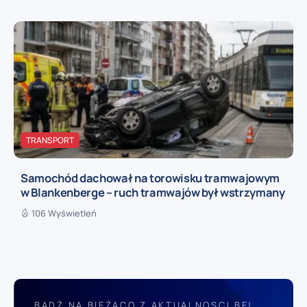
TRANSPORT
Samochód dachował na torowisku tramwajowym
w Blankenberge – ruch tramwajów był wstrzymany
106 Wyświetleń
BĄDŹ NA BIEŻĄCO Z AKTUALNOSCI.BE!