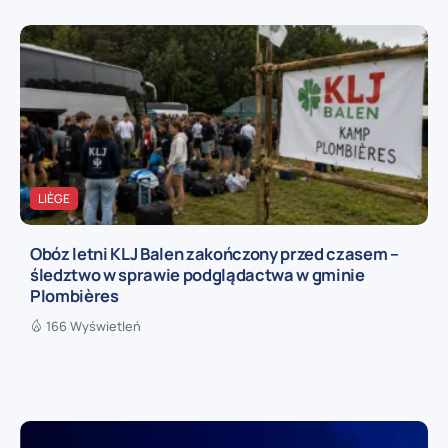
LIÈGE
Obóz letni KLJ Balen zakończony przed czasem –
śledztwo w sprawie podglądactwa w gminie
Plombières
166 Wyświetleń