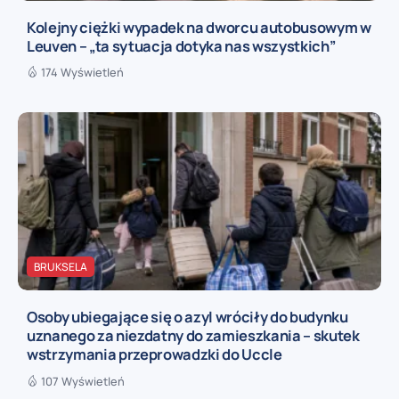
Kolejny ciężki wypadek na dworcu autobusowym w
Leuven – „ta sytuacja dotyka nas wszystkich”
174 Wyświetleń
BRUKSELA
Osoby ubiegające się o azyl wróciły do budynku
uznanego za niezdatny do zamieszkania – skutek
wstrzymania przeprowadzki do Uccle
107 Wyświetleń