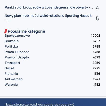
Punkt zbiórki odpadów w Lovendegem znów otwarty –...
Nowy plan mobilności wokół stadionu Sporting Hasselt
–...
Popularne kategorie
Społeczeństwo
10021
Bruksela
6287
Polityka
5789
Praca i Finanse
5788
Prawo i Urzędy
4779
Transport
4259
Świat
2275
Flandria
1316
Antwerpen
1243
Walonia
1182
© Aktualnosci.be – All Right Reserved 2016-2026
Nasza strona używa plików cookie, aby poprawić