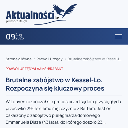
09
Aug
2026
Strona główna
Prawo i Urzędy
Brutalne zabójstwo w Kessel-Lo. Rozpoczyna się kluczowy proces
/
/
PRAWO I URZĘDY
VLAAMS-BRABANT
Brutalne zabójstwo w Kessel-Lo.
Rozpoczyna się kluczowy proces
W Leuven rozpoczął się proces przed sądem przysięgłych
przeciwko 29-letniemu mężczyźnie z Bertem. Jest on
oskarżony o zabójstwo pielęgniarza domowego
Emmanuela Diaza (43 lata), do którego doszło 23...