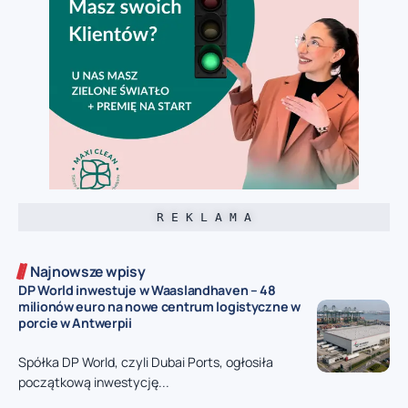
R E K L A M A
Najnowsze wpisy
DP World inwestuje w Waaslandhaven – 48
milionów euro na nowe centrum logistyczne w
porcie w Antwerpii
Spółka DP World, czyli Dubai Ports, ogłosiła
początkową inwestycję...