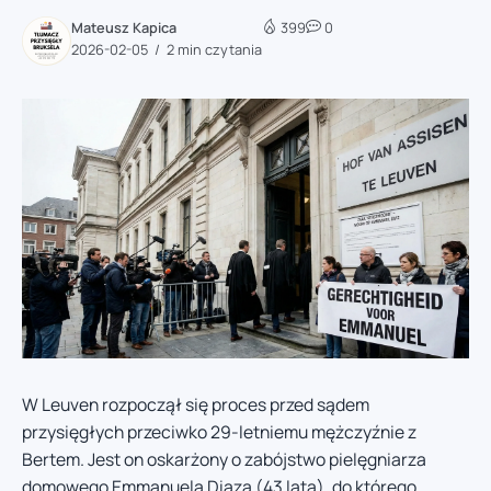
Mateusz Kapica
399
0
2026-02-05
2 min czytania
W Leuven rozpoczął się proces przed sądem
przysięgłych przeciwko 29-letniemu mężczyźnie z
Bertem. Jest on oskarżony o zabójstwo pielęgniarza
domowego Emmanuela Diaza (43 lata), do którego