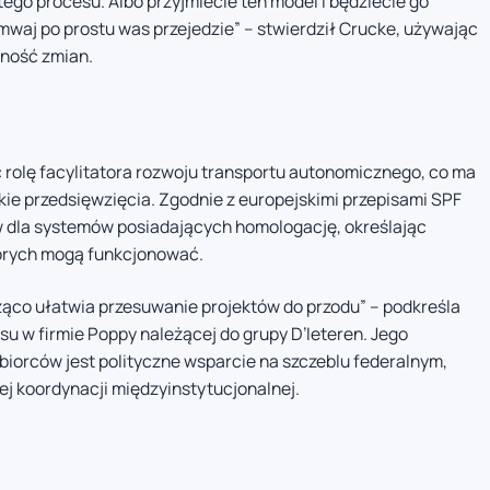
ego procesu. Albo przyjmiecie ten model i będziecie go
amwaj po prostu was przejedzie” – stwierdził Crucke, używając
nność zmian.
ć rolę facylitatora rozwoju transportu autonomicznego, co ma
akie przedsięwzięcia. Zgodnie z europejskimi przepisami SPF
 dla systemów posiadających homologację, określając
tórych mogą funkcjonować.
cząco ułatwia przesuwanie projektów do przodu” – podkreśla
su w firmie Poppy należącej do grupy D’Ieteren. Jego
ębiorców jest polityczne wsparcie na szczeblu federalnym,
 koordynacji międzyinstytucjonalnej.