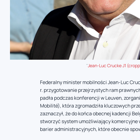
"
Jean-Luc Crucke J1 (crop
Federalny minister mobilności Jean-Luc Cruc
r. przygotowanie przejrzystych ram prawnyc
padła podczas konferencji w Leuven, zorgan
Mobilité), która zgromadziła kluczowych prz
zaznaczył, że do końca obecnej kadencji Bel
stworzyć system umożliwiający komercyjne w
barier administracyjnych, które obecnie spo