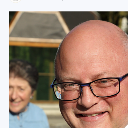
zaobserwuj nas
zaobserwuj nas
zaobserwuj nas
zaobserwuj nas