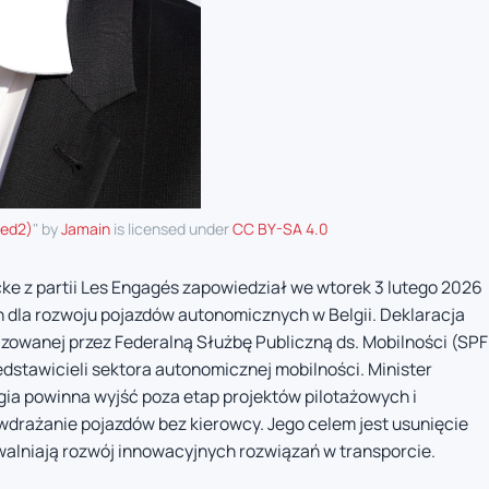
ped2)
" by
Jamain
is licensed under
CC BY-SA 4.0
ke z partii Les Engagés zapowiedział we wtorek 3 lutego 2026
h dla rozwoju pojazdów autonomicznych w Belgii. Deklaracja
izowanej przez Federalną Służbę Publiczną ds. Mobilności (SPF
edstawicieli sektora autonomicznej mobilności. Minister
gia powinna wyjść poza etap projektów pilotażowych i
drażanie pojazdów bez kierowcy. Jego celem jest usunięcie
walniają rozwój innowacyjnych rozwiązań w transporcie.