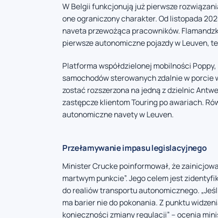
W Belgii funkcjonują już pierwsze rozwiązan
one ograniczony charakter. Od listopada 202
naveta przewożąca pracowników. Flamandzki 
pierwsze autonomiczne pojazdy w Leuven, te
Platforma współdzielonej mobilności Poppy,
samochodów sterowanych zdalnie w porcie w 
zostać rozszerzona na jedną z dzielnic Ant
zastępcze klientom Touring po awariach. Rów
autonomiczne navety w Leuven.
Przełamywanie impasu legislacyjnego
Minister Crucke poinformował, że zainicjowa
martwym punkcie”. Jego celem jest zidenty
do realiów transportu autonomicznego. „Jeśli 
ma barier nie do pokonania. Z punktu widzen
konieczności zmiany regulacji” – ocenia mini