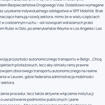
stytutem Bezpieczeństwa Drogowego Vias. Dodatkowo wymagane
z uzyskanie indywidualnego odstępstwa w SPF Mobilité. Brak
znacząco hamują rozwój sektora, mimo że w wielu częściach
uż w codziennym ruchu – od rozwiązań wdrażanych przez
tem Ruter w Oslo, po amerykańskie Waymo w Los Angeles i Las
izję przyszłości autonomicznego transportu w Belgii. „Chcę,
rojektach pilotażowych, lecz aby istniały ramy prawne
zwojem zbiorowego transportu autonomicznego na realne
ania w Leuven, gdzie federalna administracja mobilności
 sektora.
czenie procedur, lecz także aktywne włączenie instytucji
 o uwrażliwienie podmiotów publicznych i jasne