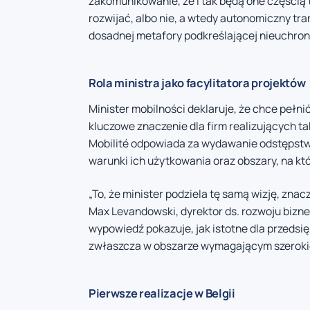
zakomunikowanie, że i tak będą one częścią t
rozwijać, albo nie, a wtedy autonomiczny tr
dosadnej metafory podkreślającej nieuchro
Rola ministra jako facylitatora projektów
Minister mobilności deklaruje, że chce pełni
kluczowe znaczenie dla firm realizujących t
Mobilité odpowiada za wydawanie odstępstw
warunki ich użytkowania oraz obszary, na k
„To, że minister podziela tę samą wizję, zna
Max Levandowski, dyrektor ds. rozwoju bizne
wypowiedź pokazuje, jak istotne dla przedsi
zwłaszcza w obszarze wymagającym szerokiej
Pierwsze realizacje w Belgii