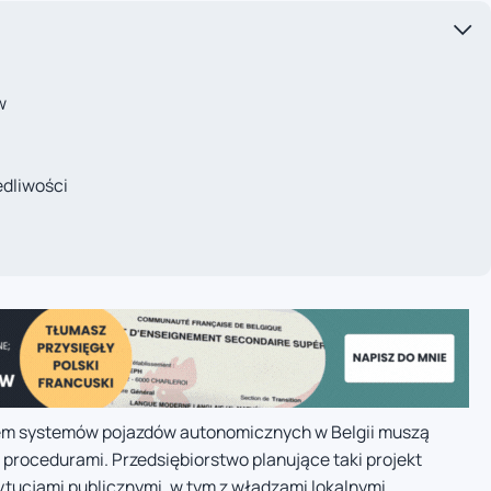
w
edliwości
em systemów pojazdów autonomicznych w Belgii muszą
 procedurami. Przedsiębiorstwo planujące taki projekt
ytucjami publicznymi, w tym z władzami lokalnymi,