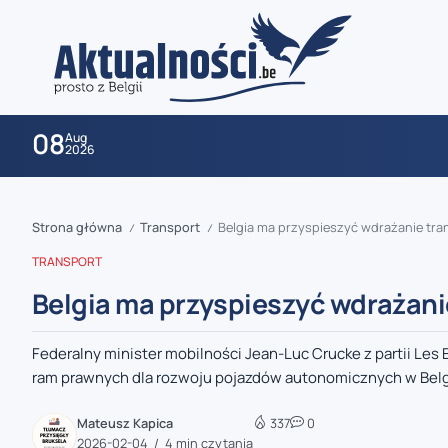
08
Aug
2026
Strona główna
Transport
Belgia ma przyspieszyć wdrażanie tr
/
/
TRANSPORT
Belgia ma przyspieszyć wdrażan
Federalny minister mobilności Jean-Luc Crucke z partii Les
zaobserwuj nas
ram prawnych dla rozwoju pojazdów autonomicznych w Belgii
zaobserwuj nas
Mateusz Kapica
337
0
2026-02-04
4 min czytania