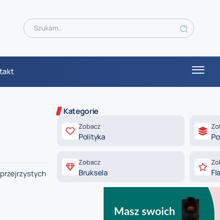
takt
Kategorie
Zobacz
Zo
Polityka
Po
Zobacz
Zo
Bruksela
Fl
 przejrzystych