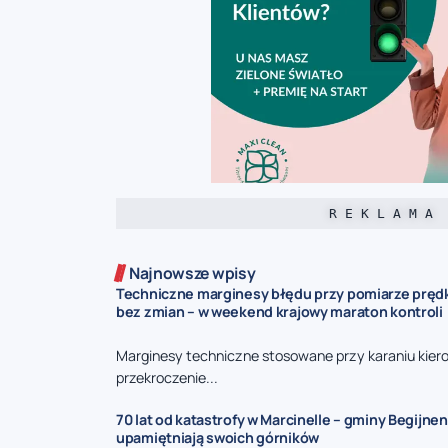
R E K L A M A
Najnowsze wpisy
Techniczne marginesy błędu przy pomiarze prędk
bez zmian – w weekend krajowy maraton kontroli
Marginesy techniczne stosowane przy karaniu kie
przekroczenie...
70 lat od katastrofy w Marcinelle – gminy Begijnen
upamiętniają swoich górników