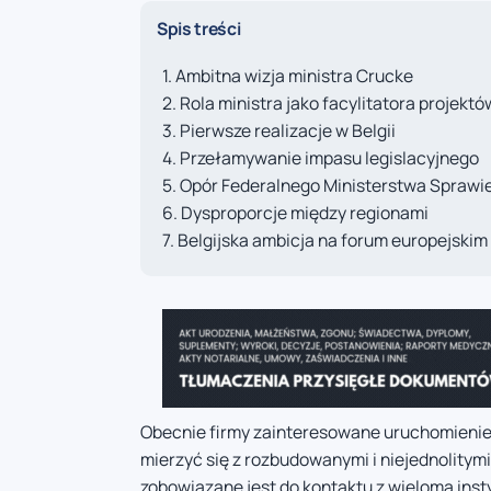
Spis treści
Ambitna wizja ministra Crucke
Rola ministra jako facylitatora projektó
Pierwsze realizacje w Belgii
Przełamywanie impasu legislacyjnego
Opór Federalnego Ministerstwa Sprawi
Dysproporcje między regionami
Belgijska ambicja na forum europejskim
Obecnie firmy zainteresowane uruchomieni
mierzyć się z rozbudowanymi i niejednolitymi
zobowiązane jest do kontaktu z wieloma inst