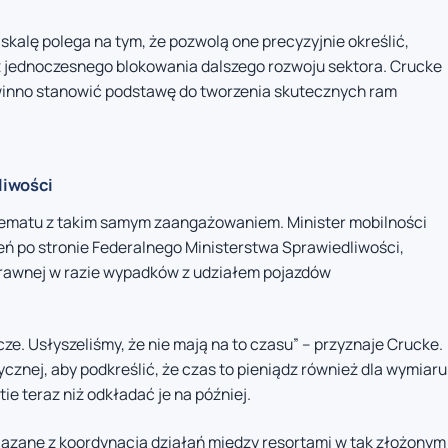
alę polega na tym, że pozwolą one precyzyjnie określić,
z jednoczesnego blokowania dalszego rozwoju sektora. Crucke
winno stanowić podstawę do tworzenia skutecznych ram
liwości
 tematu z takim samym zaangażowaniem. Minister mobilności
eń po stronie Federalnego Ministerstwa Sprawiedliwości,
rawnej w razie wypadków z udziałem pojazdów
ze. Usłyszeliśmy, że nie mają na to czasu” – przyznaje Crucke.
ycznej, aby podkreślić, że czas to pieniądz również dla wymiaru
tie teraz niż odkładać je na później.
iązane z koordynacją działań między resortami w tak złożonym