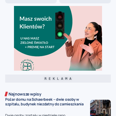
R E K L A M A
Najnowsze wpisy
Pożar domu na Schaerbeek – dwie osoby w
szpitalu, budynek niezdatny do zamieszkania
Dwie osoby zostały w niedzielę rano