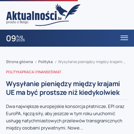
09
Aug
2026
Strona główna
Polityka
Wysyłanie pieniędzy między krajami UE ma być prostsze niż kiedykolwiek
/
/
POLITYKA
PRACA I FINANSE
ŚWIAT
Wysyłanie pieniędzy między krajami
UE ma być prostsze niż kiedykolwiek
Dwa największe europejskie konsorcja płatnicze, EPI oraz
EuroPA, łączą siły, aby jeszcze w tym roku uruchomić
usługę natychmiastowych przelewów transgranicznych
między osobami prywatnymi. Nowe...