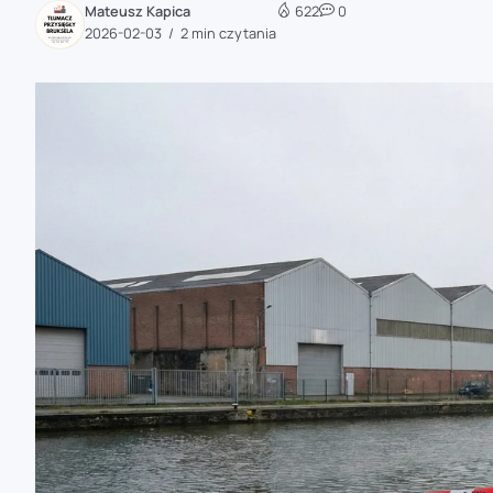
Mateusz Kapica
622
0
zaobserwuj nas
2026-02-03
2 min czytania
zaobserwuj nas
zaobserwuj nas
zaobserwuj nas