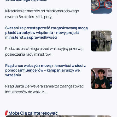
Kilkadziesiąt metrów od międzynarodowego
dworca Bruxelles-Midi, przy...
Skazani za przestępczość zorganizowaną mogą
płacić za pobyt w więzieniu – nowy projekt
ministerstwa sprawiedliwości
Podczas ostatniego przed wakacyjną przerwą
posiedzenia rady ministrów...
Rząd chce walczyć z mową nienawiści w sieci z
pomocą influencerów – kampania ruszy we
wrześniu
Rząd Barta De Wevera zamierza zaangażować
influencerów do walki z...
Może Cię zainteresować