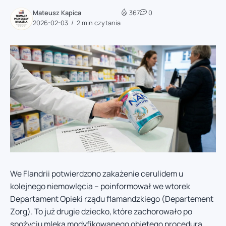
Mateusz Kapica
367
0
2026-02-03
2 min czytania
We Flandrii potwierdzono zakażenie cerulidem u
kolejnego niemowlęcia – poinformował we wtorek
Departament Opieki rządu flamandzkiego (Departement
Zorg). To już drugie dziecko, które zachorowało po
spożyciu mleka modyfikowanego objętego procedurą