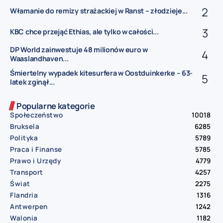
Włamanie do remizy strażackiej w Ranst – złodzieje...
KBC chce przejąć Ethias, ale tylko w całości...
DP World zainwestuje 48 milionów euro w
Waaslandhaven...
Śmiertelny wypadek kitesurfera w Oostduinkerke – 63-
latek zginął...
Popularne kategorie
Społeczeństwo
10018
Bruksela
6285
Polityka
5789
Praca i Finanse
5785
Prawo i Urzędy
4779
Transport
4257
Świat
2275
Flandria
1316
Antwerpen
1242
Walonia
1182