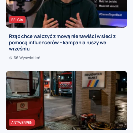
BELGIA
Rząd chce walczyć z mową nienawiści w sieci z
pomocą influencerów – kampania ruszy we
wrześniu
66 Wyświetleń
ANTWERPEN