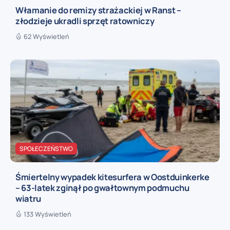
Włamanie do remizy strażackiej w Ranst –
złodzieje ukradli sprzęt ratowniczy
62 Wyświetleń
SPOŁECZEŃSTWO
Śmiertelny wypadek kitesurfera w Oostduinkerke
– 63-latek zginął po gwałtownym podmuchu
wiatru
133 Wyświetleń