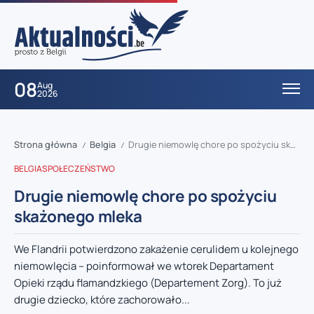
08
Aug
2026
Strona główna
Belgia
Drugie niemowlę chore po spożyciu skażonego mleka
/
/
BELGIA
SPOŁECZEŃSTWO
Drugie niemowlę chore po spożyciu
skażonego mleka
We Flandrii potwierdzono zakażenie cerulidem u kolejnego
niemowlęcia – poinformował we wtorek Departament
Opieki rządu flamandzkiego (Departement Zorg). To już
drugie dziecko, które zachorowało...