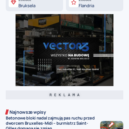
Bruksela
Flandria
R E K L A M A
Najnowsze wpisy
Betonowe bloki nadal zajmują pas ruchu przed
dworcem Bruxelles-Midi – burmistrz Saint-
Gilles domaga się zmian