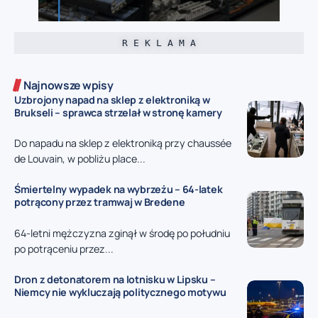
R E K L A M A
Najnowsze wpisy
Uzbrojony napad na sklep z elektroniką w
Brukseli – sprawca strzelał w stronę kamery
Do napadu na sklep z elektroniką przy chaussée
de Louvain, w pobliżu place...
Śmiertelny wypadek na wybrzeżu – 64-latek
potrącony przez tramwaj w Bredene
64-letni mężczyzna zginął w środę po południu
po potrąceniu przez...
Dron z detonatorem na lotnisku w Lipsku –
Niemcy nie wykluczają politycznego motywu