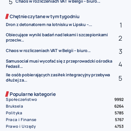
Chaos w rozliczeniach VAT w Belgii – biuro...
Chętnie czytane w tym tygodniu
Dron z detonatorem na lotnisku w Lipsku –...
Obiecujące wyniki badań nad lekami i szczepionkami
przeciw...
Chaos w rozliczeniach VAT w Belgii – biuro...
Samusocial musi wycofać się z przeprowadzki ośrodka
Fedasil...
Ile osób pobierających zasiłek integracyjny przebywa
dłużej za...
Popularne kategorie
Społeczeństwo
9992
Bruksela
6264
Polityka
5785
Praca i Finanse
5767
Prawo i Urzędy
4753