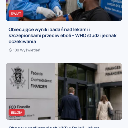
ŚWIAT
Obiecujące wyniki badań nad lekami i
szczepionkami przeciw eboli – WHO studzi jednak
oczekiwania
109 Wyświetleń
BELGIA