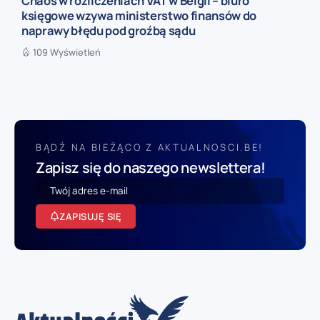
Chaos w rozliczeniach VAT w Belgii – biuro
księgowe wzywa ministerstwo finansów do
naprawy błędu pod groźbą sądu
109 Wyświetleń
BĄDŹ NA BIEŻĄCO Z AKTUALNOSCI.BE!
Zapisz się do naszego newslettera!
ZAPISUJĘ SIĘ