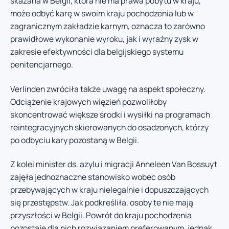
skazana w Belgii, która nie ma prawa pobytu w kraju,
może odbyć karę w swoim kraju pochodzenia lub w
zagranicznym zakładzie karnym, oznacza to zarówno
prawidłowe wykonanie wyroku, jak i wyraźny zysk w
zakresie efektywności dla belgijskiego systemu
penitencjarnego.
Verlinden zwróciła także uwagę na aspekt społeczny.
Odciążenie krajowych więzień pozwoliłoby
skoncentrować większe środki i wysiłki na programach
reintegracyjnych skierowanych do osadzonych, którzy
po odbyciu kary pozostaną w Belgii.
Z kolei minister ds. azylu i migracji Anneleen Van Bossuyt
zajęła jednoznaczne stanowisko wobec osób
przebywających w kraju nielegalnie i dopuszczających
się przestępstw. Jak podkreśliła, osoby te nie mają
przyszłości w Belgii. Powrót do kraju pochodzenia
pozostaje dla nich rozwiązaniem preferowanym, jednak