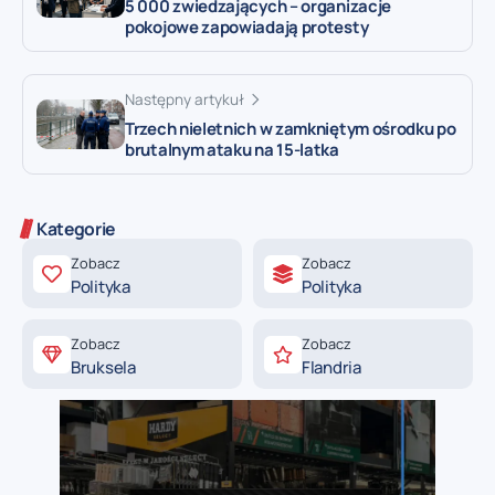
5 000 zwiedzających – organizacje
pokojowe zapowiadają protesty
Następny artykuł
Trzech nieletnich w zamkniętym ośrodku po
brutalnym ataku na 15-latka
Kategorie
Zobacz
Zobacz
Polityka
Polityka
Zobacz
Zobacz
Bruksela
Flandria