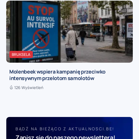
BRUKSELA
Molenbeek wspiera kampanię przeciwko
intensywnym przelotom samolotów
126 Wyświetleń
BĄDŹ NA BIEŻĄCO Z AKTUALNOSCI.BE!
Zapisz się do naszego newslettera!