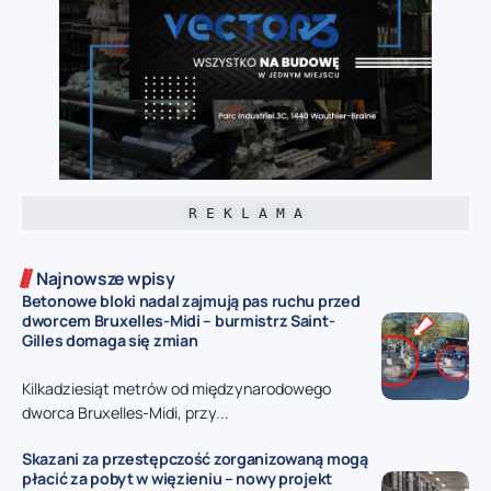
R E K L A M A
Najnowsze wpisy
Betonowe bloki nadal zajmują pas ruchu przed
dworcem Bruxelles-Midi – burmistrz Saint-
Gilles domaga się zmian
Kilkadziesiąt metrów od międzynarodowego
dworca Bruxelles-Midi, przy...
Skazani za przestępczość zorganizowaną mogą
płacić za pobyt w więzieniu – nowy projekt