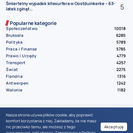
Śmiertelny wypadek kitesurfera w Oostduinkerke – 63-
latek zginął...
Popularne kategorie
Społeczeństwo
10018
Bruksela
6285
Polityka
5789
Praca i Finanse
5785
Prawo i Urzędy
4779
Transport
4257
Świat
2275
Flandria
1316
Antwerpen
1242
Walonia
1182
© Aktualnosci.be – All Right Reserved 2016-2026
Nasza strona używa plików cookie, aby poprawić
komfort korzystania z niej. Zakładamy, że nie masz
nic przeciwko temu, ale możesz z tego
Akceptuję
Wiadomości Belgia
Wydarzenia Belgia
Informacje Belgia
Nowinki Belgia
Nowości Belgia
Co w Belgii
Aktualności Belgia | Wiadomości z Belgii | Informacje dla mieszkańców Belgii | Życie w Belgii | Praca w Belgii | Prawo i przepisy w Belgii | Wydarzenia lokalne Belgia | Edukacja w Belgii | Porady dla rezydentów Belgii | Codzienne życie w Belgii | Polonia w Belgii | Aktualności społeczno-polityczne | Przewodnik dla imigrantów w Belgii | Gospodarka Belgii | Kultura i tradycje w Belgii
zrezygnować, jeśli chcesz. Zapoznaj się z
Polityką