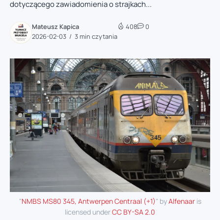
dotyczącego zawiadomienia o strajkach...
Mateusz Kapica
408
0
2026-02-03
3 min czytania
"
NMBS MS80 345, Antwerpen Centraal (+1)
" by
Alfenaar
is
licensed under
CC BY-SA 2.0