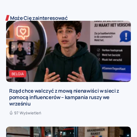
Może Cię zainteresować
BELGIA
Rząd chce walczyć z mową nienawiści w sieci z
pomocą influencerów – kampania ruszy we
wrześniu
97 Wyświetleń