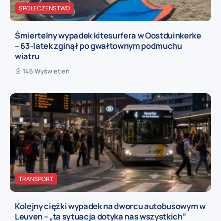
SPOŁECZEŃSTWO
Śmiertelny wypadek kitesurfera w Oostduinkerke
– 63-latek zginął po gwałtownym podmuchu
wiatru
146 Wyświetleń
TRANSPORT
Kolejny ciężki wypadek na dworcu autobusowym w
Leuven – „ta sytuacja dotyka nas wszystkich”