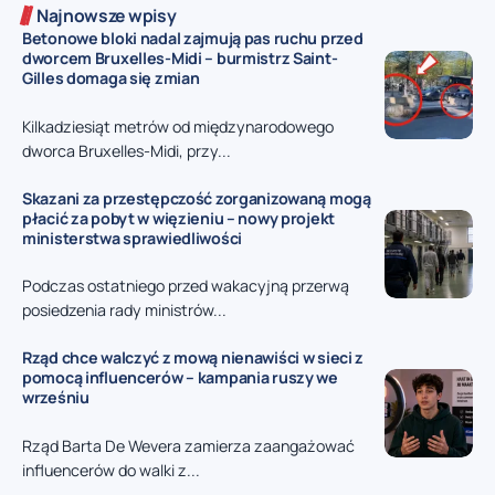
Najnowsze wpisy
Betonowe bloki nadal zajmują pas ruchu przed
dworcem Bruxelles-Midi – burmistrz Saint-
Gilles domaga się zmian
Kilkadziesiąt metrów od międzynarodowego
dworca Bruxelles-Midi, przy...
Skazani za przestępczość zorganizowaną mogą
płacić za pobyt w więzieniu – nowy projekt
ministerstwa sprawiedliwości
Podczas ostatniego przed wakacyjną przerwą
posiedzenia rady ministrów...
Rząd chce walczyć z mową nienawiści w sieci z
pomocą influencerów – kampania ruszy we
wrześniu
Rząd Barta De Wevera zamierza zaangażować
influencerów do walki z...