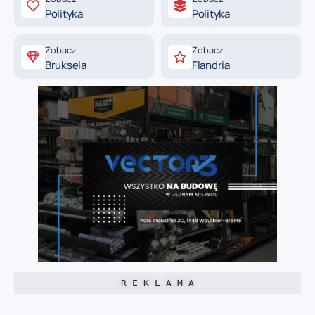
Polityka
Polityka
Zobacz
Zobacz
Bruksela
Flandria
R E K L A M A