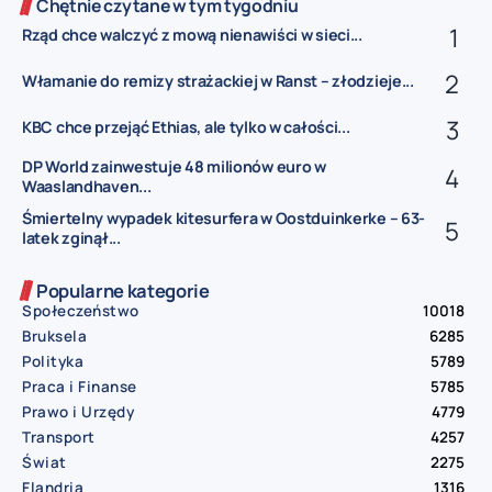
Chętnie czytane w tym tygodniu
Rząd chce walczyć z mową nienawiści w sieci...
Włamanie do remizy strażackiej w Ranst – złodzieje...
KBC chce przejąć Ethias, ale tylko w całości...
DP World zainwestuje 48 milionów euro w
Waaslandhaven...
Śmiertelny wypadek kitesurfera w Oostduinkerke – 63-
latek zginął...
Popularne kategorie
Społeczeństwo
10018
Bruksela
6285
Polityka
5789
Praca i Finanse
5785
Prawo i Urzędy
4779
Transport
4257
Świat
2275
Flandria
1316