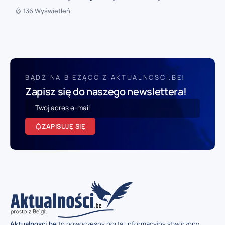
136 Wyświetleń
BĄDŹ NA BIEŻĄCO Z AKTUALNOSCI.BE!
Zapisz się do naszego newslettera!
ZAPISUJĘ SIĘ
Aktualnosci.be
to nowoczesny portal informacyjny stworzony