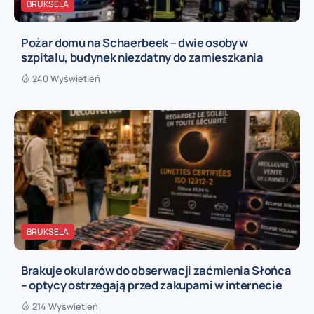
BRUKSELA
Pożar domu na Schaerbeek – dwie osoby w
szpitalu, budynek niezdatny do zamieszkania
240 Wyświetleń
BRUKSELA
Brakuje okularów do obserwacji zaćmienia Słońca
– optycy ostrzegają przed zakupami w internecie
214 Wyświetleń