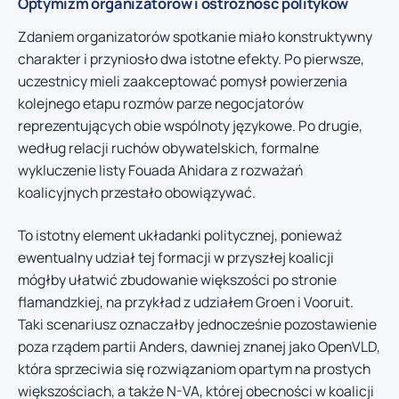
Optymizm organizatorów i ostrożność polityków
Zdaniem organizatorów spotkanie miało konstruktywny
charakter i przyniosło dwa istotne efekty. Po pierwsze,
uczestnicy mieli zaakceptować pomysł powierzenia
kolejnego etapu rozmów parze negocjatorów
reprezentujących obie wspólnoty językowe. Po drugie,
według relacji ruchów obywatelskich, formalne
wykluczenie listy Fouada Ahidara z rozważań
koalicyjnych przestało obowiązywać.
To istotny element układanki politycznej, ponieważ
ewentualny udział tej formacji w przyszłej koalicji
mógłby ułatwić zbudowanie większości po stronie
flamandzkiej, na przykład z udziałem Groen i Vooruit.
Taki scenariusz oznaczałby jednocześnie pozostawienie
poza rządem partii Anders, dawniej znanej jako OpenVLD,
która sprzeciwia się rozwiązaniom opartym na prostych
większościach, a także N-VA, której obecności w koalicji