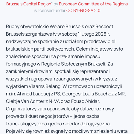
Brussels Capital Region
" by
European Committee of the Regions
is licensed under
CC BY-NC-SA 2.0
Ruchy obywatelskie We are Brussels oraz Respect
Brussels zorganizowały w sobotę 1 lutego 2026 r.
nadzwyczajne spotkanie z udziałem przedstawicieli
brukselskich partii politycznych. Celem inicjatywy było
znalezienie sposobu na przełamanie impasu
formacyjnego w Regionie Stołecznym Brukseli. Za
zamkniętymi drzwiami spotkali się reprezentanci
wszystkich ugrupowań zaangażowanych w kryzys, z
wyjątkiem Vlaams Belang. W rozmowach uczestniczyli
m.in. Ahmed Laaouej z PS, Georges-Louis Bouchez z MR,
Cieltje Van Achter z N-VA oraz Fouad Ahidar.
Organizatorzy zaproponowali, aby dalsze rozmowy
prowadził duet negocjatorów – jedna osoba
francuskojęzyczna i jedna niderlandzkojęzyczna.
Pojawiły się również sygnały o możliwym zniesieniu weta