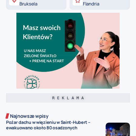
Bruksela
Flandria
R E K L A M A
Najnowsze wpisy
Pożar dachu w więzieniu w Saint-Hubert –
ewakuowano około 80 osadzonych