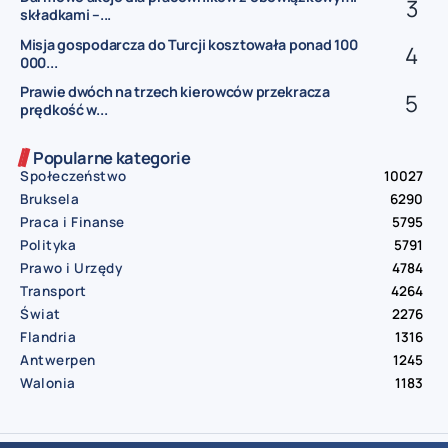
składkami –...
Misja gospodarcza do Turcji kosztowała ponad 100
000...
Prawie dwóch na trzech kierowców przekracza
prędkość w...
Popularne kategorie
Społeczeństwo
10027
Bruksela
6290
Praca i Finanse
5795
Polityka
5791
Prawo i Urzędy
4784
Transport
4264
Świat
2276
Flandria
1316
Antwerpen
1245
Walonia
1183