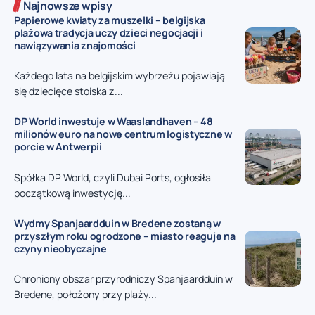
Najnowsze wpisy
Papierowe kwiaty za muszelki – belgijska
plażowa tradycja uczy dzieci negocjacji i
nawiązywania znajomości
Każdego lata na belgijskim wybrzeżu pojawiają
się dziecięce stoiska z...
DP World inwestuje w Waaslandhaven – 48
milionów euro na nowe centrum logistyczne w
porcie w Antwerpii
Spółka DP World, czyli Dubai Ports, ogłosiła
początkową inwestycję...
Wydmy Spanjaardduin w Bredene zostaną w
przyszłym roku ogrodzone – miasto reaguje na
czyny nieobyczajne
Chroniony obszar przyrodniczy Spanjaardduin w
Bredene, położony przy plaży...