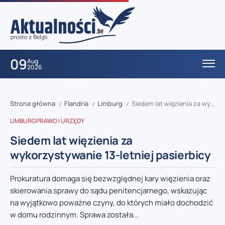
09
Aug
2026
Strona główna
Flandria
Limburg
Siedem lat więzienia za wykorzystywanie 13-letniej pasierbicy
/
/
/
LIMBURG
PRAWO I URZĘDY
Siedem lat więzienia za
wykorzystywanie 13-letniej pasierbicy
Prokuratura domaga się bezwzględnej kary więzienia oraz
skierowania sprawy do sądu penitencjarnego, wskazując
na wyjątkowo poważne czyny, do których miało dochodzić
w domu rodzinnym. Sprawa została...