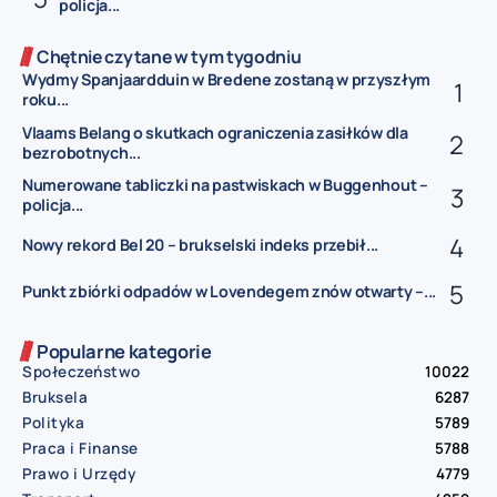
policja...
Chętnie czytane w tym tygodniu
Wydmy Spanjaardduin w Bredene zostaną w przyszłym
roku...
Vlaams Belang o skutkach ograniczenia zasiłków dla
bezrobotnych...
Numerowane tabliczki na pastwiskach w Buggenhout –
policja...
Nowy rekord Bel 20 – brukselski indeks przebił...
Punkt zbiórki odpadów w Lovendegem znów otwarty –...
Popularne kategorie
Społeczeństwo
10022
Bruksela
6287
Polityka
5789
Praca i Finanse
5788
Prawo i Urzędy
4779