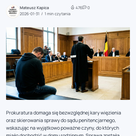
Mateusz Kapica
476
0
2026-01-31
1 min czytania
Prokuratura domaga się bezwzględnej kary więzienia
oraz skierowania sprawy do sądu penitencjarnego,
wskazując na wyjątkowo poważne czyny, do których
miało dochodzić w domu rodzinnym. Sprawa została