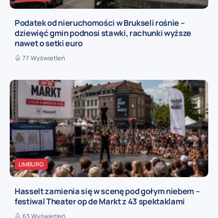
Podatek od nieruchomości w Brukseli rośnie –
dziewięć gmin podnosi stawki, rachunki wyższe
nawet o setki euro
77 Wyświetleń
LIMBURG
Hasselt zamienia się w scenę pod gołym niebem –
festiwal Theater op de Markt z 43 spektaklami
63 Wyświetleń