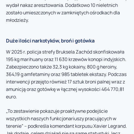
wydał nakaz aresztowania. Dodatkowo 10 nieletnich
zostało umieszczonych w zamkniętych ośrodkach dla
młodzieży.
Duże ilości narkotyków, broń i gotówka
W 2025 r. policja strefy Bruksela Zachód skonfiskowała
195 kg marihuany oraz 11 630 krzewów konopi indyjskich.
Zabezpieczono także 32,3 kg kokainy, 800 g heroiny,
364,19 g amfetaminy oraz 985 tabletek ekstazy. Podczas
interwencji przejęto również 17 sztuk broni palnej wraz z
amunicją oraz gotówkę w łącznej wysokości 464 770,81
euro.
„To zestawienie pokazuje proaktywne podejście
wszystkich naszych funkcjonariuszy pracujących w
terenie” – podkreśla komendant korpusu Xavier Legrand.
Jak dodaje, celem działań nie są same statystyki, lecz