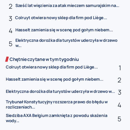
Sześć lat więzienia za atak mieczem samurajskim na...
Colruyt otwiera nowy sklep dla firm pod Liège...
Hasselt zamienia się w scenę pod gołym niebem...
Elektryczna dorożka dla turystów uderzyła w drzewo
w...
Chętnie czytane w tym tygodniu
Colruyt otwiera nowy sklep dla firm pod Liège...
Hasselt zamienia się w scenę pod gołym niebem...
Elektryczna dorożka dla turystów uderzyła w drzewo w...
Trybunał Konstytucyjny rozszerza prawo do błędu w
rozliczeniach...
Siedziba AXA Belgium zamknięta z powodu skażenia
wody...