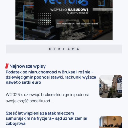
R E K L A M A
Najnowsze wpisy
Podatek od nieruchomości w Brukseli rośnie –
dziewięć gmin podnosi stawki, rachunki wyższe
nawet o setki euro
W 2026 r. dziewięć brukselskich gmin podnosi
swoją część podatku od...
Sześć lat więzienia za atak mieczem
samurajskim na fryzjera – sąd uznał zamiar
zabójstwa