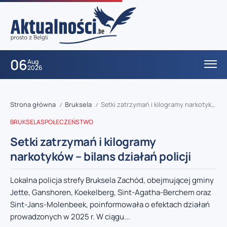
06
Aug
2026
Strona główna
Bruksela
Setki zatrzymań i kilogramy narkotyków – bilans działań policji
/
/
BRUKSELA
SPOŁECZEŃSTWO
Setki zatrzymań i kilogramy
narkotyków – bilans działań policji
Lokalna policja strefy Bruksela Zachód, obejmującej gminy
Jette, Ganshoren, Koekelberg, Sint-Agatha-Berchem oraz
Sint-Jans-Molenbeek, poinformowała o efektach działań
prowadzonych w 2025 r. W ciągu...