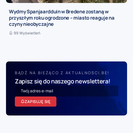
Wydmy Spanjaardduin w Bredene zostaną w
przyszłym roku ogrodzone – miasto reaguje na
czyny nieobyczajne
99 Wyświetleń
BĄDŹ NA BIEŻĄCO Z AKTUALNOSCI.BE!
Zapisz się do naszego newslettera!
ZAPISUJĘ SIĘ