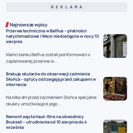
R E K L A M A
Najnowsze wpisy
Przerwa techniczna w Belfius – płatności
natychmiastowe i Wero niedostępne w nocy 10
sierpnia
Klienci banku Belfius zostali poinformowani o
zaplanowanej przerwie w...
Brakuje okularów do obserwacji zaćmienia
Słońca – optycy ostrzegają przed zakupami w
internecie
Na kilka dni przed zaćmieniem Słońca specjalne
okulary umożliwiające jego...
Remont węzła Haut-Ittre na obwodnicy
Brukseli – utrudnienia od 10 sierpnia do 4
września