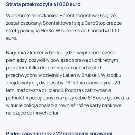
Strata przekroczyła 41 000 euro
Wieczorem mieszkaniec Herent zorientował się, że
został oszukany. Skontaktował się z CardStop oraz ze
strefą policyjną HerKo. W sumie stracił ponad 41 000
euro.
Nagrania z kamer w banku, gdzie wypłacono część
pieniędzy, pozwoliły powiązać sprawę z konkretnym
pojazdem. Kilka dni później samochód został
przechwycony w dzielnicy Laken w Brukseli. W środku
znajdowały się dwie osoby: 16-letnia dziewczyna i 20-
letni mężczyzna z Holandii. Podczas zatrzymania
pełnoletni podejrzany miał przy sobie 615 euro gotówki, a
w aucie policja znalazła również różne karty bankowe
należące do innych ofiar.
Podejrzany łączony z 22 podobnymi sprawami