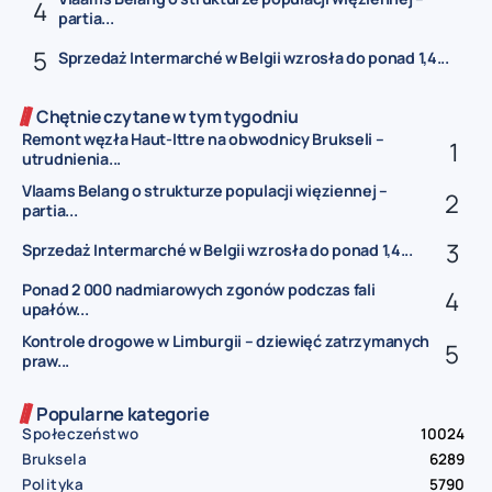
partia...
Sprzedaż Intermarché w Belgii wzrosła do ponad 1,4...
Chętnie czytane w tym tygodniu
Remont węzła Haut-Ittre na obwodnicy Brukseli –
utrudnienia...
Vlaams Belang o strukturze populacji więziennej –
partia...
Sprzedaż Intermarché w Belgii wzrosła do ponad 1,4...
Ponad 2 000 nadmiarowych zgonów podczas fali
upałów...
Kontrole drogowe w Limburgii – dziewięć zatrzymanych
praw...
Popularne kategorie
Społeczeństwo
10024
Bruksela
6289
Polityka
5790