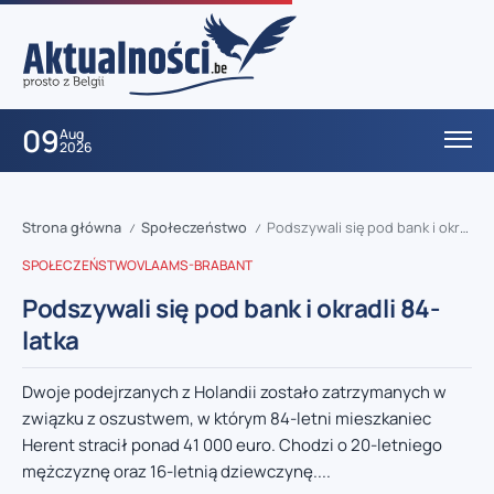
09
Aug
2026
Strona główna
Społeczeństwo
Podszywali się pod bank i okradli 84-latka
/
/
SPOŁECZEŃSTWO
VLAAMS-BRABANT
Podszywali się pod bank i okradli 84-
latka
Dwoje podejrzanych z Holandii zostało zatrzymanych w
związku z oszustwem, w którym 84-letni mieszkaniec
Herent stracił ponad 41 000 euro. Chodzi o 20-letniego
mężczyznę oraz 16-letnią dziewczynę....