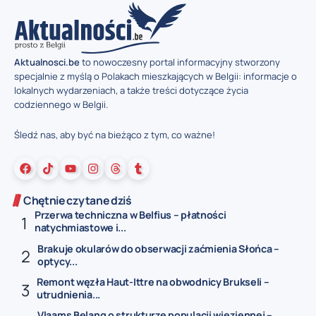
Aktualnosci.be
to nowoczesny portal informacyjny stworzony
specjalnie z myślą o Polakach mieszkających w Belgii: informacje o
lokalnych wydarzeniach, a także treści dotyczące życia
codziennego w Belgii.
Śledź nas, aby być na bieżąco z tym, co ważne!
Chętnie czytane dziś
Przerwa techniczna w Belfius – płatności
natychmiastowe i...
Brakuje okularów do obserwacji zaćmienia Słońca –
optycy...
Remont węzła Haut-Ittre na obwodnicy Brukseli –
utrudnienia...
Vlaams Belang o strukturze populacji więziennej –