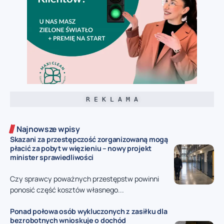
R E K L A M A
Najnowsze wpisy
Skazani za przestępczość zorganizowaną mogą
płacić za pobyt w więzieniu – nowy projekt
minister sprawiedliwości
Czy sprawcy poważnych przestępstw powinni
ponosić część kosztów własnego...
Ponad połowa osób wykluczonych z zasiłku dla
bezrobotnych wnioskuje o dochód