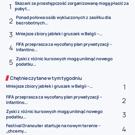
Skazani za przestępczość zorganizowaną mogą płacić za
pobyt...
Ponad połowa osób wykluczonych z zasiłku dla
bezrobotnych...
Mniejsze zbiory jabłek i gruszek w Belgii –...
FIFA przeprasza za wycofany plan prywatyzacji –
Infantino...
Zyski z różnic kursowych mogą uniknąć nowego
podatku...
Chętnie czytane w tym tygodniu
Mniejsze zbiory jabłek i gruszek w Belgii –...
FIFA przeprasza za wycofany plan prywatyzacji –
Infantino...
Zyski z różnic kursowych mogą uniknąć nowego
podatku...
Festival Dranouter startuje na nowym terenie –
„chcemy...