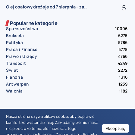
Olej opałowy drożeje od 7 sierpnia – za...
Popularne kategorie
Społeczeństwo
10006
Bruksela
6275
Polityka
5786
Praca i Finanse
5778
Prawo i Urzędy
4766
Transport
4249
Świat
2272
Flandria
1316
Antwerpen
1239
Walonia
1182
© Aktualnosci.be – All Right Reserved 2016-2026
Nasza strona używa plików cookie, aby poprawić
komfort korzystania z niej. Zakładamy, że nie masz
nic przeciwko temu, ale możesz z tego
Akceptuję
Wiadomości Belgia
Wydarzenia Belgia
Informacje Belgia
Nowinki Belgia
Nowości Belgia
Co w Belgii
Aktualności Belgia | Wiadomości z Belgii | Informacje dla mieszkańców Belgii | Życie w Belgii | Praca w Belgii | Prawo i przepisy w Belgii | Wydarzenia lokalne Belgia | Edukacja w Belgii | Porady dla rezydentów Belgii | Codzienne życie w Belgii | Polonia w Belgii | Aktualności społeczno-polityczne | Przewodnik dla imigrantów w Belgii | Gospodarka Belgii | Kultura i tradycje w Belgii
zrezygnować, jeśli chcesz. Zapoznaj się z
Polityką