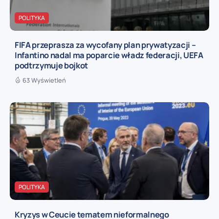
POLITYKA
FIFA przeprasza za wycofany plan prywatyzacji –
Infantino nadal ma poparcie władz federacji, UEFA
podtrzymuje bojkot
63 Wyświetleń
POLITYKA
Kryzys w Ceucie tematem nieformalnego