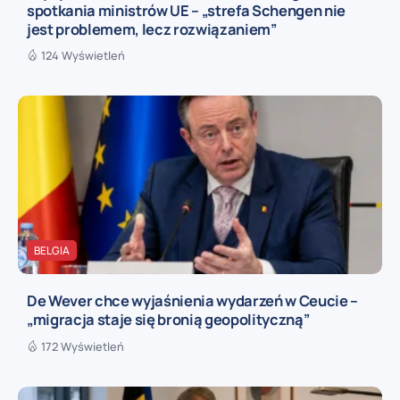
spotkania ministrów UE – „strefa Schengen nie
jest problemem, lecz rozwiązaniem”
124 Wyświetleń
BELGIA
De Wever chce wyjaśnienia wydarzeń w Ceucie –
„migracja staje się bronią geopolityczną”
172 Wyświetleń