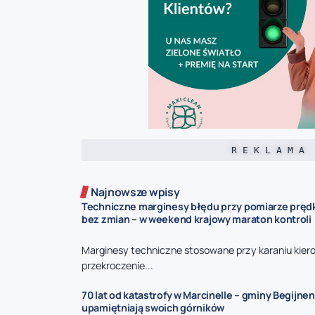
R E K L A M A
Najnowsze wpisy
Techniczne marginesy błędu przy pomiarze prędk
bez zmian – w weekend krajowy maraton kontroli
Marginesy techniczne stosowane przy karaniu kie
przekroczenie...
70 lat od katastrofy w Marcinelle – gminy Begijnen
upamiętniają swoich górników