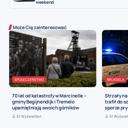
weekend
Może Cię zainteresować
SPOŁECZEŃSTWO
BRUKSELA
70 lat od katastrofy w Marcinelle –
Strzały n
gminy Begijnendijk i Tremelo
trafił do s
upamiętniają swoich górników
sporze pr
61 Wyświetleń
51 Wyświe