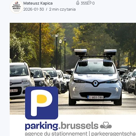
Mateusz Kapica
355
0
zaobserwuj nas
2026-01-30
2 min czytania
zaobserwuj nas
zaobserwuj nas
zaobserwuj nas