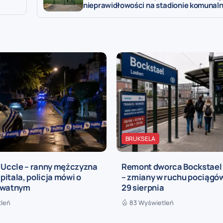
nieprawidłowości na stadionie komunal
BRUKSELA
a Uccle – ranny mężczyzna
Remont dworca Bockstael
zpitala, policja mówi o
– zmiany w ruchu pociągów
ywatnym
29 sierpnia
tleń
83 Wyświetleń