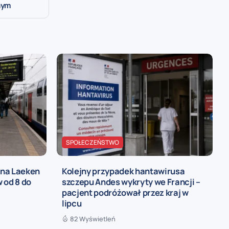
nym
SPOŁECZEŃSTWO
 na Laeken
Kolejny przypadek hantawirusa
 od 8 do
szczepu Andes wykryty we Francji –
pacjent podróżował przez kraj w
lipcu
82 Wyświetleń