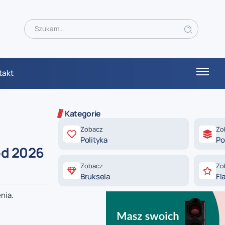
takt
Kategorie
Zobacz
Zo
Polityka
Po
od 2026
Zobacz
Zo
Bruksela
Fl
nia.