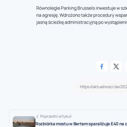
Równolegle Parking Brussels inwestuje w szk
na agresję. Wdrożono także procedury wspar
jasną ścieżkę administracyjną po wystąpieni
Poprzedni artykuł
Rozbiórka mostu w Bertem sparaliżuje E40 na 