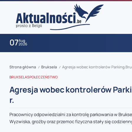
07
Aug
2026
Strona główna
Bruksela
Agresja wobec kontrolerów Parking.Bru
/
/
BRUKSELA
SPOŁECZEŃSTWO
Agresja wobec kontrolerów Parki
r.
zaobserwuj nas
Pracownicy odpowiedzialni za kontrolę parkowania w Brukse
Wyzwiska, groźby oraz przemoc fizyczna stały się codzien
zaobserwuj nas