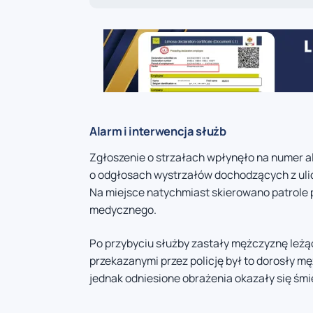
Alarm i interwencja służb
Zgłoszenie o strzałach wpłynęło na numer a
o odgłosach wystrzałów dochodzących z ulic
Na miejsce natychmiast skierowano patrole p
medycznego.
Po przybyciu służby zastały mężczyznę leżą
przekazanymi przez policję był to dorosły mę
jednak odniesione obrażenia okazały się śmie