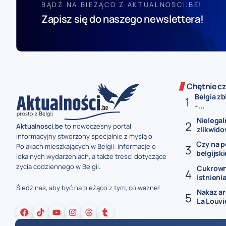
BĄDŹ NA BIEŻĄCO Z AKTUALNOSCI.BE!
Zapisz się do naszego newslettera!
Chętnie cz
Belgia zb
–...
Nielegal
Aktualnosci.be
to nowoczesny portal
zlikwido
informacyjny stworzony specjalnie z myślą o
Czy na p
Polakach mieszkających w Belgii: informacje o
belgijski
lokalnych wydarzeniach, a także treści dotyczące
życia codziennego w Belgii.
Cukrowni
istnienia 
Śledź nas, aby być na bieżąco z tym, co ważne!
Nakaz a
La Louviè