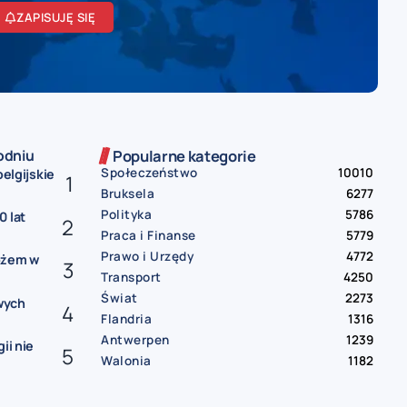
ZAPISUJĘ SIĘ
odniu
Popularne kategorie
Społeczeństwo
10010
belgijskie
Bruksela
6277
Polityka
5786
0 lat
Praca i Finanse
5779
Prawo i Urzędy
4772
ożem w
Transport
4250
Świat
2273
wych
Flandria
1316
Antwerpen
1239
ii nie
Walonia
1182