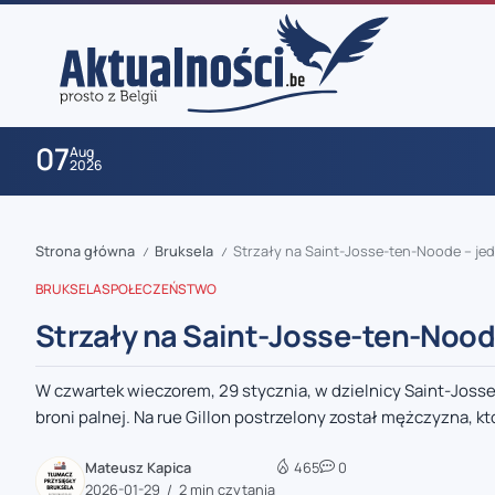
07
Aug
2026
Strona główna
Bruksela
Strzały na Saint-Josse-ten-Noode – jed
/
/
BRUKSELA
SPOŁECZEŃSTWO
Strzały na Saint-Josse-ten-Noode
W czwartek wieczorem, 29 stycznia, w dzielnicy Saint-Joss
zaobserwuj nas
broni palnej. Na rue Gillon postrzelony został mężczyzna, któ
zaobserwuj nas
Mateusz Kapica
465
0
2026-01-29
2 min czytania