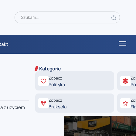
takt
Kategorie
Zobacz
Zo
Polityka
Po
Zobacz
Zo
Bruksela
Fl
ia z użyciem