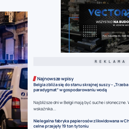
R E K L A M A
Najnowsze wpisy
Belgia zbliża się do stanu skrajnej suszy – „Trzeb
paradygmat” w gospodarowaniu wodą
Najbliższe dni w Belgii mają być suche i słoneczne.
wskaźnika...
Nielegalna fabryka papierosów zlikwidowana w Ch
celne przejęły 19 ton tytoniu