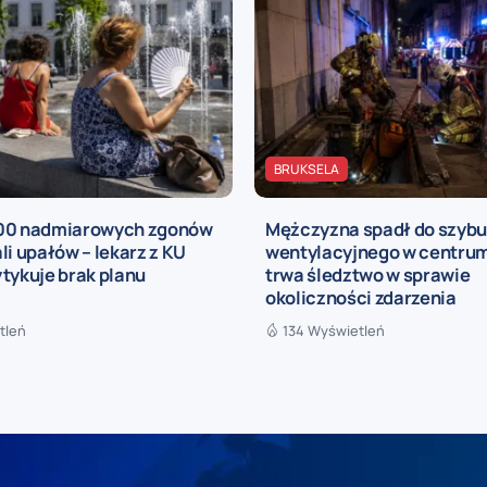
BRUKSELA
00 nadmiarowych zgonów
Mężczyzna spadł do szyb
li upałów – lekarz z KU
wentylacyjnego w centrum 
tykuje brak planu
trwa śledztwo w sprawie
okoliczności zdarzenia
tleń
134 Wyświetleń