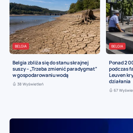
BELGIA
BELGIA
Belgia zbliża się do stanu skrajnej
Ponad 2 0
suszy – „Trzeba zmienić paradygmat”
podczas fa
w gospodarowaniu wodą
Leuven kry
działania
38 Wyświetleń
67 Wyświe