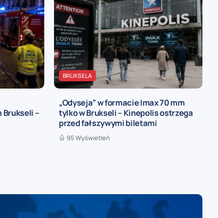
BRUKSELA
u
„Odyseja” w formacie Imax 70 mm
Brukseli –
tylko w Brukseli – Kinepolis ostrzega
przed fałszywymi biletami
95 Wyświetleń