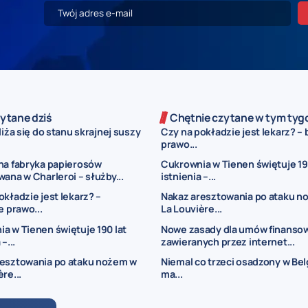
ytane dziś
Chętnie czytane w tym tyg
liża się do stanu skrajnej suszy
Czy na pokładzie jest lekarz? – 
prawo...
na fabryka papierosów
Cukrownia w Tienen świętuje 19
wana w Charleroi – służby...
istnienia –...
okładzie jest lekarz? –
Nakaz aresztowania po ataku n
e prawo...
La Louvière...
a w Tienen świętuje 190 lat
Nowe zasady dla umów finanso
–...
zawieranych przez internet...
resztowania po ataku nożem w
Niemal co trzeci osadzony w Belg
re...
ma...