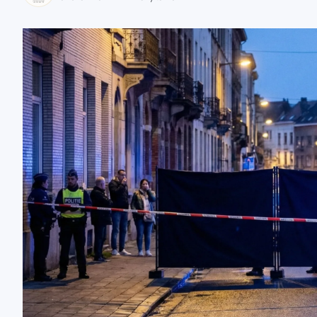
zaobserwuj nas
zaobserwuj nas
zaobserwuj nas
zaobserwuj nas