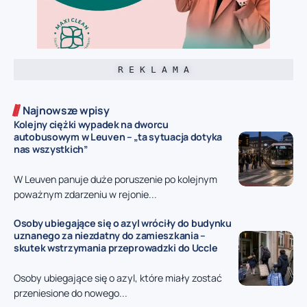
R E K L A M A
Najnowsze wpisy
Kolejny ciężki wypadek na dworcu
autobusowym w Leuven – „ta sytuacja dotyka
nas wszystkich”
W Leuven panuje duże poruszenie po kolejnym
poważnym zdarzeniu w rejonie...
Osoby ubiegające się o azyl wróciły do budynku
uznanego za niezdatny do zamieszkania –
skutek wstrzymania przeprowadzki do Uccle
Osoby ubiegające się o azyl, które miały zostać
przeniesione do nowego...