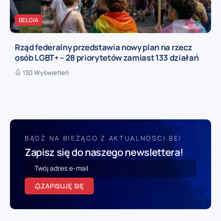
BELGIA
Rząd federalny przedstawia nowy plan na rzecz
osób LGBT+ – 28 priorytetów zamiast 133 działań
130 Wyświetleń
BĄDŹ NA BIEŻĄCO Z AKTUALNOSCI.BE!
Zapisz się do naszego newslettera!
ZAPISUJĘ SIĘ