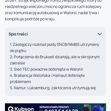
2026 r. Strajk wspólnego frontu związkowego, który od
niedzielnego wieczoru mocno ogranicza ruch kolejowy
oraz komunikację autobusową w Walonii, nadal trwa i
komplikuje podróże po kraju.
Spis treści
Zastępczy rozkład jazdy SNCB/NMBS utrzymany
do piątku
Połączenia do Brukseli działają, ale w okrojonym
zakresie
Sieć TEC poważnie dotknięta w Walonii
Brabancja Walońska i Hainaut dotknięte
problemami
Namur-Luksemburg: zakłócenia utrzymują się