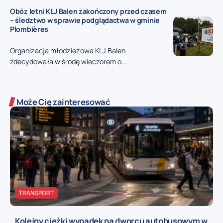
Obóz letni KLJ Balen zakończony przed czasem
– śledztwo w sprawie podglądactwa w gminie
Plombières
Organizacja młodzieżowa KLJ Balen
zdecydowała w środę wieczorem o...
Może Cię zainteresować
TRANSPORT
Kolejny ciężki wypadek na dworcu autobusowym w