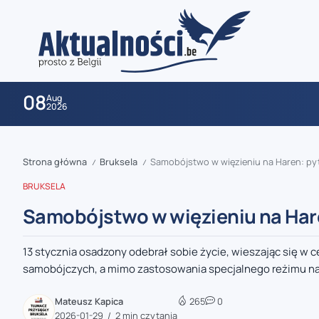
08
Aug
2026
Strona główna
Bruksela
Samobójstwo w więzieniu na Haren: py
/
/
BRUKSELA
Samobójstwo w więzieniu na Har
13 stycznia osadzony odebrał sobie życie, wieszając się w ce
zaobserwuj nas
samobójczych, a mimo zastosowania specjalnego reżimu nadz
zaobserwuj nas
Mateusz Kapica
265
0
2026-01-29
2 min czytania