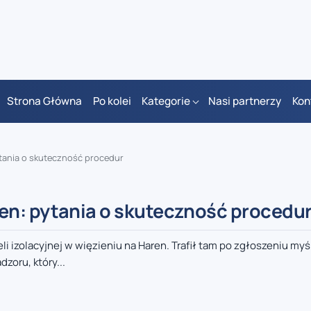
Strona Główna
Po kolei
Kategorie
Nasi partnerzy
Kon
tania o skuteczność procedur
en: pytania o skuteczność procedu
li izolacyjnej w więzieniu na Haren. Trafił tam po zgłoszeniu myś
oru, który...