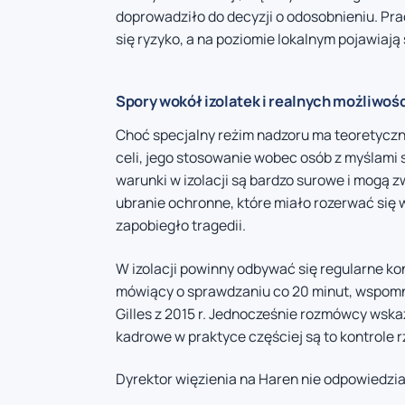
doprowadziło do decyzji o odosobnieniu. Pr
się ryzyko, a na poziomie lokalnym pojawiają
Spory wokół izolatek i realnych możliwośc
Choć specjalny reżim nadzoru ma teoretyczn
celi, jego stosowanie wobec osób z myślami
warunki w izolacji są bardzo surowe i mogą 
ubranie ochronne, które miało rozerwać się w 
zapobiegło tragedii.
W izolacji powinny odbywać się regularne ko
mówiący o sprawdzaniu co 20 minut, wspomni
Gilles z 2015 r. Jednocześnie rozmówcy wskaz
kadrowe w praktyce częściej są to kontrole r
Dyrektor więzienia na Haren nie odpowiedzia