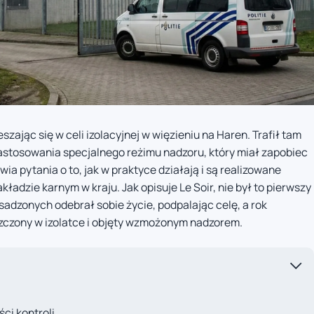
szając się w celi izolacyjnej w więzieniu na Haren. Trafił tam
astosowania specjalnego reżimu nadzoru, który miał zapobiec
ia pytania o to, jak w praktyce działają i są realizowane
adzie karnym w kraju. Jak opisuje Le Soir, nie był to pierwszy
osadzonych odebrał sobie życie, podpalając celę, a rok
szczony w izolatce i objęty wzmożonym nadzorem.
ci kontroli