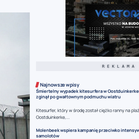
R E K L A M A
Najnowsze wpisy
Śmiertelny wypadek kitesurfera w Oostduinkerke 
zginął po gwałtownym podmuchu wiatru
Kitesurfer, który w środę został ciężko ranny na pla
Oostduinkerke,...
Molenbeek wspiera kampanię przeciwko intensy
samolotów