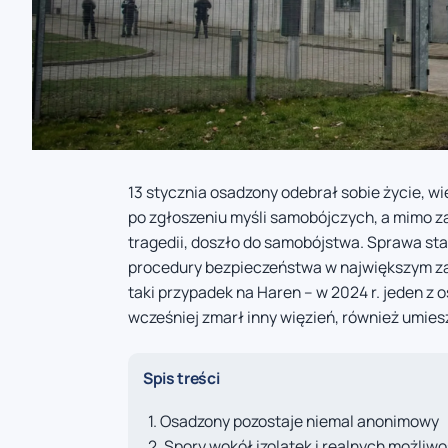
13 stycznia osadzony odebrał sobie życie, wie
po zgłoszeniu myśli samobójczych, a mimo z
tragedii, doszło do samobójstwa. Sprawa staw
procedury bezpieczeństwa w największym zakł
taki przypadek na Haren – w 2024 r. jeden z 
wcześniej zmarł inny więzień, również umie
Spis treści
Osadzony pozostaje niemal anonimowy
Spory wokół izolatek i realnych możliwoś