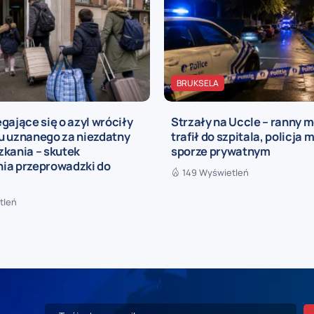
BRUKSELA
gające się o azyl wróciły
Strzały na Uccle – ranny 
u uznanego za niezdatny
trafił do szpitala, policja 
zkania – skutek
sporze prywatnym
ia przeprowadzki do
149 Wyświetleń
tleń