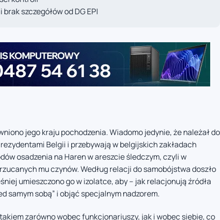
 i brak szczegółów od DG EPI
wniono jego kraju pochodzenia. Wiadomo jedynie, że należał do
 rezydentami Belgii i przebywają w belgijskich zakładach
odów osadzenia na Haren w areszcie śledczym, czyli w
rzucanych mu czynów. Według relacji do samobójstwa doszło
śniej umieszczono go w izolatce, aby – jak relacjonują źródła
zed samym sobą” i objąć specjalnym nadzorem.
atakiem zarówno wobec funkcjonariuszy, jak i wobec siebie, co