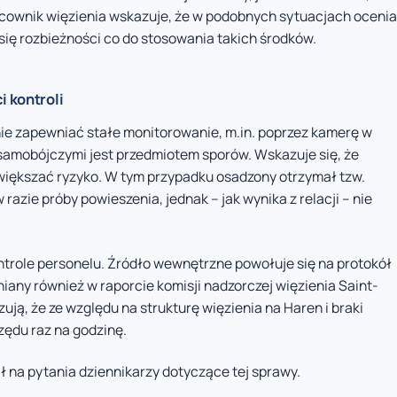
acownik więzienia wskazuje, że w podobnych sytuacjach ocenia
 się rozbieżności co do stosowania takich środków.
i kontroli
ie zapewniać stałe monitorowanie, m.in. poprzez kamerę w
 samobójczymi jest przedmiotem sporów. Wskazuje się, że
zwiększać ryzyko. W tym przypadku osadzony otrzymał tzw.
razie próby powieszenia, jednak – jak wynika z relacji – nie
ntrole personelu. Źródło wewnętrzne powołuje się na protokół
any również w raporcie komisji nadzorczej więzienia Saint-
ują, że ze względu na strukturę więzienia na Haren i braki
zędu raz na godzinę.
ł na pytania dziennikarzy dotyczące tej sprawy.