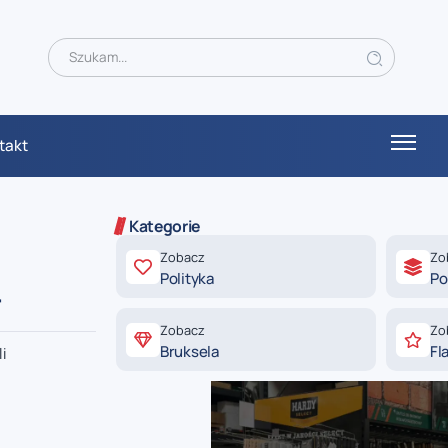
takt
Kategorie
Zobacz
Zo
Polityka
Po
r
Zobacz
Zo
Bruksela
Fl
li