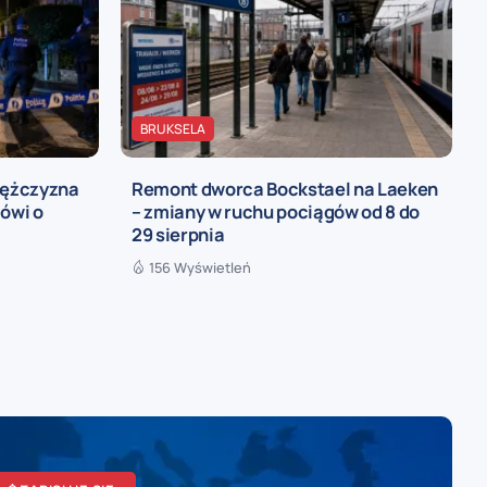
BRUKSELA
mężczyzna
Remont dworca Bockstael na Laeken
mówi o
– zmiany w ruchu pociągów od 8 do
29 sierpnia
156 Wyświetleń