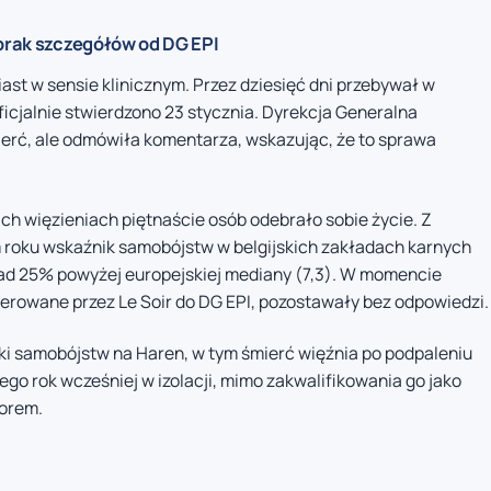
 brak szczegółów od DG EPI
st w sensie klinicznym. Przez dziesięć dni przebywał w
ficjalnie stwierdzono 23 stycznia. Dyrekcja Generalna
erć, ale odmówiła komentarza, wskazując, że to sprawa
ich więzieniach piętnaście osób odebrało sobie życie. Z
 roku wskaźnik samobójstw w belgijskich zakładach karnych
onad 25% powyżej europejskiej mediany (7,3). W momencie
kierowane przez Le Soir do DG EPI, pozostawały bez odpowiedzi.
i samobójstw na Haren, w tym śmierć więźnia po podpaleniu
go rok wcześniej w izolacji, mimo zakwalifikowania go jako
orem.