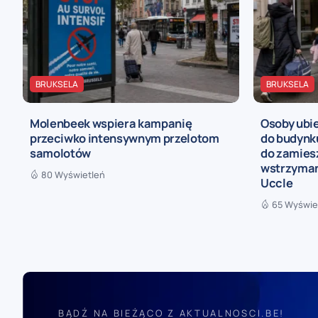
BRUKSELA
BRUKSELA
Molenbeek wspiera kampanię
Osoby ubie
przeciwko intensywnym przelotom
do budynk
samolotów
do zamies
wstrzyman
80 Wyświetleń
Uccle
65 Wyświe
BĄDŹ NA BIEŻĄCO Z AKTUALNOSCI.BE!