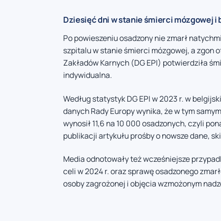
Dziesięć dni w stanie śmierci mózgowej i
Po powieszeniu osadzony nie zmarł natychmia
szpitalu w stanie śmierci mózgowej, a zgon o
Zakładów Karnych (DG EPI) potwierdziła śmi
indywidualna.
Według statystyk DG EPI w 2023 r. w belgijsk
danych Rady Europy wynika, że w tym samym
wynosił 11,6 na 10 000 osadzonych, czyli p
publikacji artykułu prośby o nowsze dane, s
Media odnotowały też wcześniejsze przypadk
celi w 2024 r. oraz sprawę osadzonego zmarłe
osoby zagrożonej i objęcia wzmożonym nadz