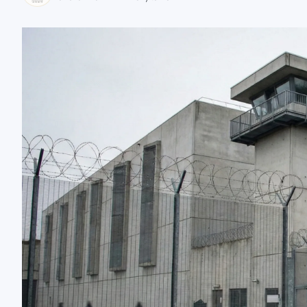
zaobserwuj nas
zaobserwuj nas
zaobserwuj nas
zaobserwuj nas